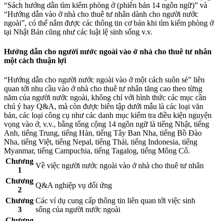
“Sách hướng dẫn tìm kiếm phòng ở (phiên bản 14 ngôn ngữ)” và
“Hướng dẫn vào ở nhà cho thuê tư nhân dành cho người nước
ngoài”, có thể nắm được các thông tin cơ bản khi tìm kiếm phòng ở
tại Nhật Bản cũng như các luật lệ sinh sống v.v.
Hướng dẫn cho người nước ngoài vào ở nhà cho thuê tư nhân
một cách thuận lợi
“Hướng dẫn cho người nước ngoài vào ở một cách suôn sẻ” liên
quan tới nhu cầu vào ở nhà cho thuê tư nhân tăng cao theo từng
năm của người nước ngoài, không chỉ với hình thức các mục cần
chú ý hay Q&A, mà còn được biên tập dưới mẫu là các loại văn
bản, các loại công cụ như các danh mục kiểm tra điều kiện nguyện
vọng vào ở, v.v., bằng tổng cộng 14 ngôn ngữ là tiếng Nhật, tiếng
Anh, tiếng Trung, tiếng Hàn, tiếng Tây Ban Nha, tiếng Bồ Đào
Nha, tiếng Việt, tiếng Nepal, tiếng Thái, tiếng Indonesia, tiếng
Myanmar, tiếng Campuchia, tiếng Tagalog, tiếng Mông Cổ.
Chương
Về việc người nước ngoài vào ở nhà cho thuê tư nhân
1
Chương
Q&A nghiệp vụ đối ứng
2
Chương
Các ví dụ cung cấp thông tin liên quan tới việc sinh
3
sống của người nước ngoài
Chương