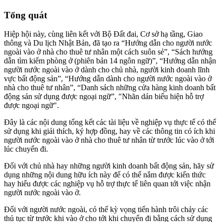
Tổng quát
Hiệp hội này, cùng liên kết với Bộ Đất đai, Cơ sở hạ tầng, Giao
thông và Du lịch Nhật Bản, đã tạo ra “Hướng dẫn cho người nước
ngoài vào ở nhà cho thuê tư nhân một cách suôn sẻ”, “Sách hướng
dẫn tìm kiếm phòng ở (phiên bản 14 ngôn ngữ)”, “Hướng dẫn nhận
người nước ngoài vào ở dành cho chủ nhà, người kinh doanh lĩnh
vực bất động sản”, “Hướng dẫn dành cho người nước ngoài vào ở
nhà cho thuê tư nhân”, “Danh sách những cửa hàng kinh doanh bất
động sản sử dụng được ngoại ngữ”, "Nhãn dán biểu hiện hỗ trợ
được ngoại ngữ".
Đây là các nội dung tổng kết các tài liệu về nghiệp vụ thực tế có thể
sử dụng khi giải thích, ký hợp đồng, hay về các thông tin có ích khi
người nước ngoài vào ở nhà cho thuê tư nhân từ trước lúc vào ở tới
lúc chuyển đi.
Đối với chủ nhà hay những người kinh doanh bất động sản, hãy sử
dụng những nội dung hữu ích này để có thể nắm được kiến thức
hay hiểu được các nghiệp vụ hỗ trợ thực tế liên quan tới việc nhận
người nước ngoài vào ở.
Đối với người nước ngoài, có thể kỳ vọng tiến hành trôi chảy các
thủ tục từ trước khi vào ở cho tới khi chuyển đi bằng cách sử dụng