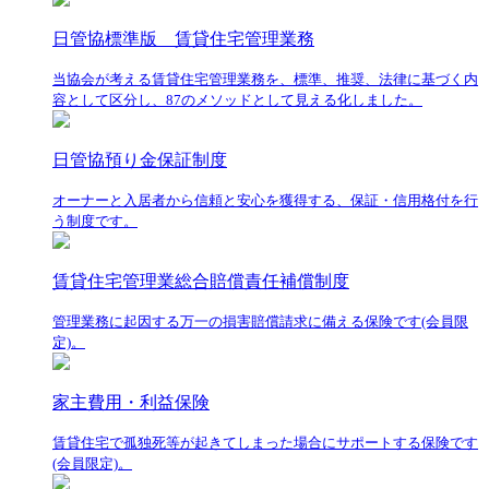
日管協標準版 賃貸住宅管理業務
当協会が考える賃貸住宅管理業務を、標準、推奨、法律に基づく内
容として区分し、87のメソッドとして見える化しました。
日管協預り金保証制度
オーナーと入居者から信頼と安心を獲得する、保証・信用格付を行
う制度です。
賃貸住宅管理業総合賠償責任補償制度
管理業務に起因する万一の損害賠償請求に備える保険です(会員限
定)。
家主費用・利益保険
賃貸住宅で孤独死等が起きてしまった場合にサポートする保険です
(会員限定)。