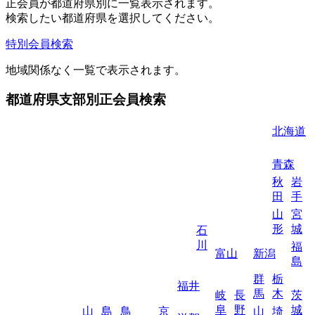
正会員が都道府県別に一覧表示されます。
検索したい都道府県を選択してください。
特別会員検索
地域関係なく一覧で表示されます。
都道府県支部別正会員検索
北海道
青森
秋
岩
田
手
山
宮
形
城
石
川
福
富山
新潟
島
群
栃
福井
馬
木
岐
長
茨
阜
野
城
山
島
鳥
京
山
埼