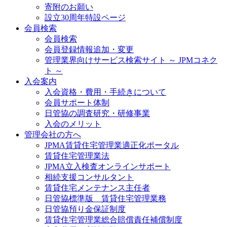
寄附のお願い
設立30周年特設ページ
会員検索
会員検索
会員登録情報追加・変更
管理業界向けサービス検索サイト ～ JPMコネク
ト ～
入会案内
入会資格・費用・手続きについて
会員サポート体制
日管協の調査研究・研修事業
入会のメリット
管理会社の方へ
JPMA賃貸住宅管理業適正化ポータル
賃貸住宅管理業法
JPMA立入検査オンラインサポート
相続支援コンサルタント
賃貸住宅メンテナンス主任者
日管協標準版 賃貸住宅管理業務
日管協預り金保証制度
賃貸住宅管理業総合賠償責任補償制度