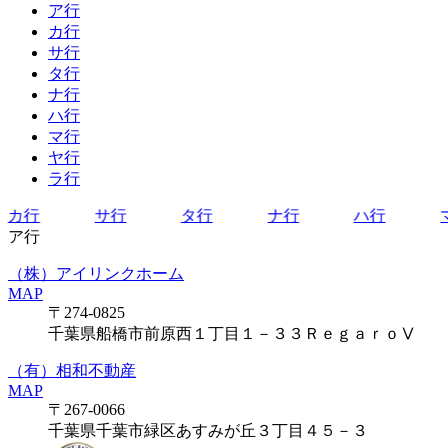
ア行
カ行
サ行
タ行
ナ行
ハ行
マ行
ヤ行
ラ行
カ行
サ行
タ行
ナ行
ハ行
ア行
（株）アイリンクホーム
MAP
〒274-0825
千葉県船橋市前原西１丁目１－３３ＲｅｇａｒｏⅤ
（有）相和不動産
MAP
〒267-0066
千葉県千葉市緑区あすみが丘３丁目４５－３