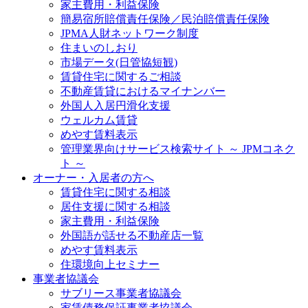
家主費用・利益保険
簡易宿所賠償責任保険／民泊賠償責任保険
JPMA人財ネットワーク制度
住まいのしおり
市場データ(日管協短観)
賃貸住宅に関するご相談
不動産賃貸におけるマイナンバー
外国人入居円滑化支援
ウェルカム賃貸
めやす賃料表示
管理業界向けサービス検索サイト ～ JPMコネク
ト ～
オーナー・入居者の方へ
賃貸住宅に関する相談
居住支援に関する相談
家主費用・利益保険
外国語が話せる不動産店一覧
めやす賃料表示
住環境向上セミナー
事業者協議会
サブリース事業者協議会
家賃債務保証事業者協議会