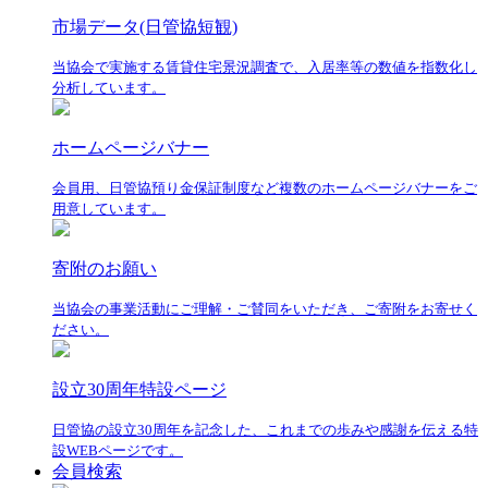
市場データ(日管協短観)
当協会で実施する賃貸住宅景況調査で、入居率等の数値を指数化し
分析しています。
ホームページバナー
会員用、日管協預り金保証制度など複数のホームページバナーをご
用意しています。
寄附のお願い
当協会の事業活動にご理解・ご賛同をいただき、ご寄附をお寄せく
ださい。
設立30周年特設ページ
日管協の設立30周年を記念した、これまでの歩みや感謝を伝える特
設WEBページです。
会員検索