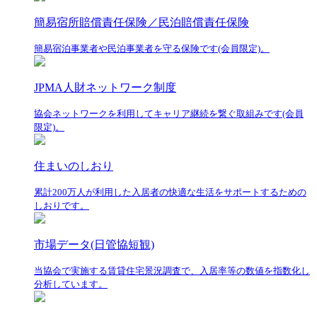
簡易宿所賠償責任保険／民泊賠償責任保険
簡易宿泊事業者や民泊事業者を守る保険です(会員限定)。
JPMA人財ネットワーク制度
協会ネットワークを利用してキャリア継続を繋ぐ取組みです(会員
限定)。
住まいのしおり
累計200万人が利用した入居者の快適な生活をサポートするための
しおりです。
市場データ(日管協短観)
当協会で実施する賃貸住宅景況調査で、入居率等の数値を指数化し
分析しています。