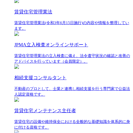
賃貸住宅管理業法
賃貸住宅管理業法(令和3年6月15日施行)の内容や情報を整理してい
ます。
JPMA立入検査オンラインサポート
賃貸住宅管理業法の立入検査に備え、法令遵守状況の確認と改善の
アドバイスを行っています（会員限定）。
相続支援コンサルタント
不動産のプロとして、士業と連携し相続支援を行う専門家で公益法
人認定資格です。
賃貸住宅メンテナンス主任者
賃貸住宅の設備や維持保全における全般的な基礎知識を体系的に身
に付ける資格です。