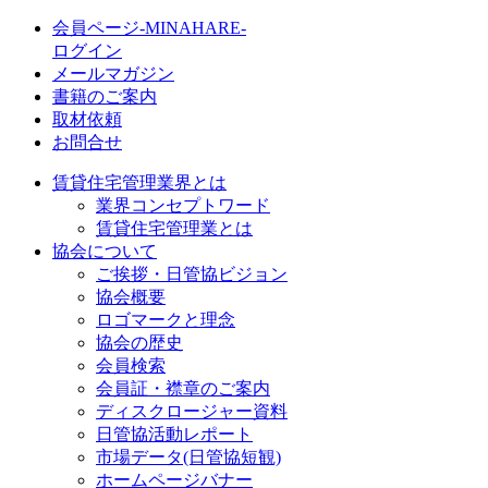
会員ページ-MINAHARE-
ログイン
メールマガジン
書籍のご案内
取材依頼
お問合せ
賃貸住宅管理業界とは
業界コンセプトワード
賃貸住宅管理業とは
協会について
ご挨拶・日管協ビジョン
協会概要
ロゴマークと理念
協会の歴史
会員検索
会員証・襟章のご案内
ディスクロージャー資料
日管協活動レポート
市場データ(日管協短観)
ホームページバナー