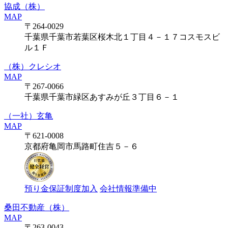
協成（株）
MAP
〒264-0029
千葉県千葉市若葉区桜木北１丁目４－１７コスモスビ
ル１Ｆ
（株）クレシオ
MAP
〒267-0066
千葉県千葉市緑区あすみが丘３丁目６－１
（一社）玄亀
MAP
〒621-0008
京都府亀岡市馬路町住吉５－６
預り金保証制度加入
会社情報準備中
桑田不動産（株）
MAP
〒263-0043