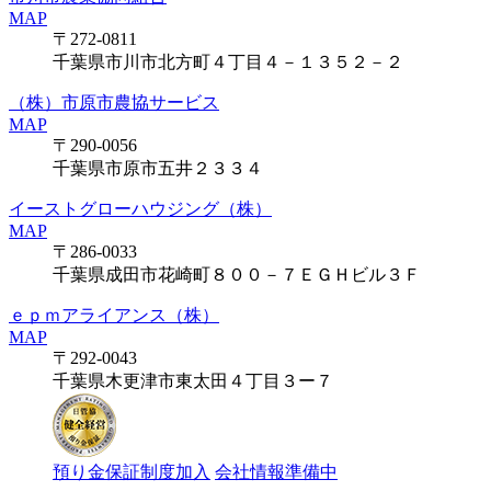
MAP
〒272-0811
千葉県市川市北方町４丁目４－１３５２－２
（株）市原市農協サービス
MAP
〒290-0056
千葉県市原市五井２３３４
イーストグローハウジング（株）
MAP
〒286-0033
千葉県成田市花崎町８００－７ＥＧＨビル３Ｆ
ｅｐｍアライアンス（株）
MAP
〒292-0043
千葉県木更津市東太田４丁目３ー７
預り金保証制度加入
会社情報準備中