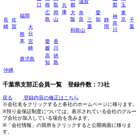
滋賀
口
根
取
都
梨
玉
兵
庫
広
岡
大
奈
愛
東
福岡
神
島
山
阪
良
知
京
長
佐
三
静
千
奈
崎
賀
重
岡
葉
大
川
和歌山
分
熊
本
宮
愛
香
崎
媛
川
高
徳
鹿児島
知
島
沖縄
千葉県支部正会員一覧
登録件数：73社
戻る
登録内容の修正はこちら
※会社名をクリックすると各社のホームページに移ります。
※預り金保証制度については、表示されている会社のグルー
プ会社が加入している場合を含みます。
※「会社情報」の箇所をクリックすると公開画面に移りま
す。