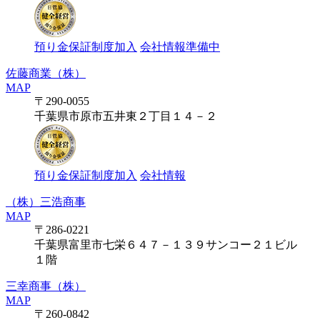
預り金保証制度加入
会社情報準備中
佐藤商業（株）
MAP
〒290-0055
千葉県市原市五井東２丁目１４－２
預り金保証制度加入
会社情報
（株）三浩商事
MAP
〒286-0221
千葉県富里市七栄６４７－１３９サンコー２１ビル
１階
三幸商事（株）
MAP
〒260-0842