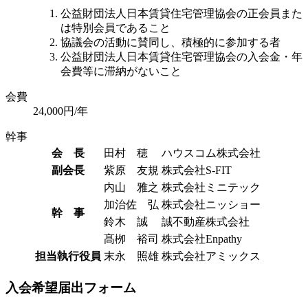
公益財団法人日本賃貸住宅管理協会の正会員また
は特別会員であること
協議会の活動に賛同し、積極的に参加する者
公益財団法人日本賃貸住宅管理協会の入会金・年
会費等に滞納がないこと
会費
24,000円/年
幹事
会 長
田村 穂
ハウスコム株式会社
副会長
紫原 友規
株式会社S-FIT
内山 雅之
株式会社ミニテック
加治佐 弘
株式会社ニッショー
幹 事
鈴木 誠
誠不動産株式会社
髙栁 裕司
株式会社Enpathy
担当執行役員
末永 照雄
株式会社アミックス
入会希望届出フォーム