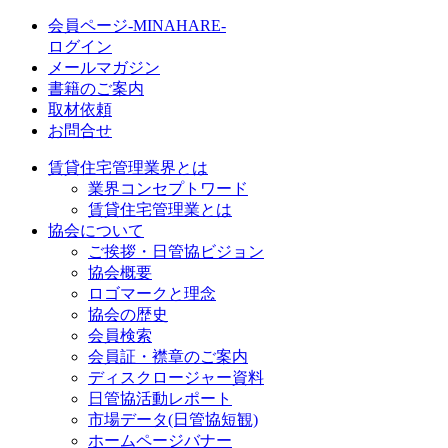
会員ページ-MINAHARE-
ログイン
メールマガジン
書籍のご案内
取材依頼
お問合せ
賃貸住宅管理業界とは
業界コンセプトワード
賃貸住宅管理業とは
協会について
ご挨拶・日管協ビジョン
協会概要
ロゴマークと理念
協会の歴史
会員検索
会員証・襟章のご案内
ディスクロージャー資料
日管協活動レポート
市場データ(日管協短観)
ホームページバナー