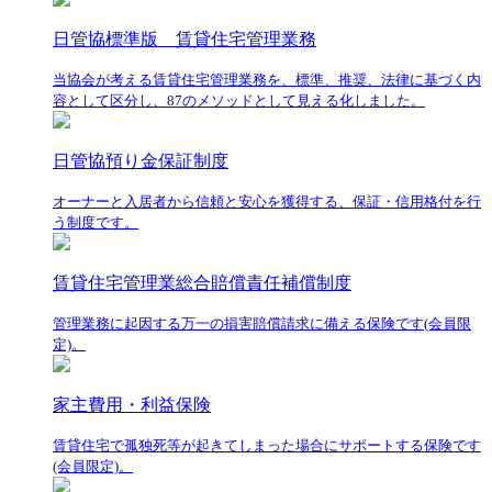
日管協標準版 賃貸住宅管理業務
当協会が考える賃貸住宅管理業務を、標準、推奨、法律に基づく内
容として区分し、87のメソッドとして見える化しました。
日管協預り金保証制度
オーナーと入居者から信頼と安心を獲得する、保証・信用格付を行
う制度です。
賃貸住宅管理業総合賠償責任補償制度
管理業務に起因する万一の損害賠償請求に備える保険です(会員限
定)。
家主費用・利益保険
賃貸住宅で孤独死等が起きてしまった場合にサポートする保険です
(会員限定)。