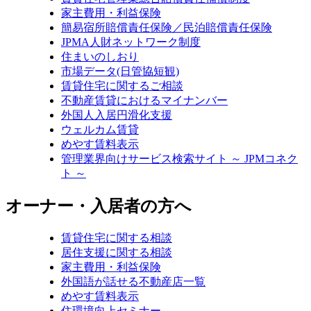
家主費用・利益保険
簡易宿所賠償責任保険／民泊賠償責任保険
JPMA人財ネットワーク制度
住まいのしおり
市場データ(日管協短観)
賃貸住宅に関するご相談
不動産賃貸におけるマイナンバー
外国人入居円滑化支援
ウェルカム賃貸
めやす賃料表示
管理業界向けサービス検索サイト ～ JPMコネク
ト ～
オーナー・入居者の方へ
賃貸住宅に関する相談
居住支援に関する相談
家主費用・利益保険
外国語が話せる不動産店一覧
めやす賃料表示
住環境向上セミナー