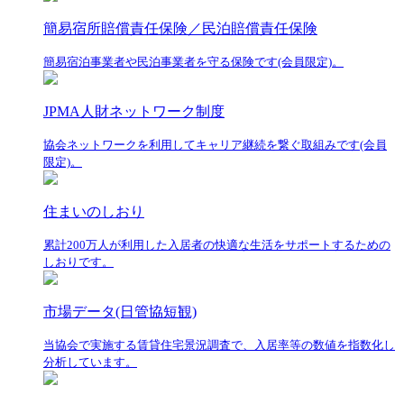
簡易宿所賠償責任保険／民泊賠償責任保険
簡易宿泊事業者や民泊事業者を守る保険です(会員限定)。
JPMA人財ネットワーク制度
協会ネットワークを利用してキャリア継続を繋ぐ取組みです(会員
限定)。
住まいのしおり
累計200万人が利用した入居者の快適な生活をサポートするための
しおりです。
市場データ(日管協短観)
当協会で実施する賃貸住宅景況調査で、入居率等の数値を指数化し
分析しています。