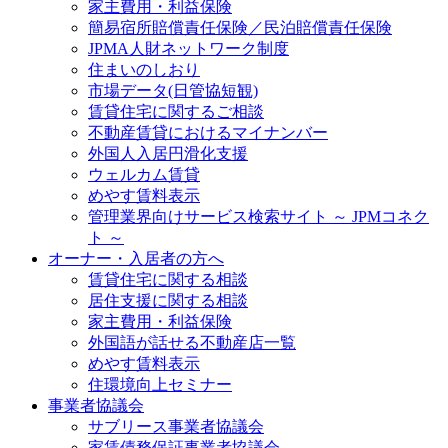
家主費用・利益保険
簡易宿所賠償責任保険／民泊賠償責任保険
JPMA人財ネットワーク制度
住まいのしおり
市場データ(日管協短観)
賃貸住宅に関するご相談
不動産賃貸におけるマイナンバー
外国人入居円滑化支援
ウェルカム賃貸
めやす賃料表示
管理業界向けサービス検索サイト ～ JPMコネク
ト ～
オーナー・入居者の方へ
賃貸住宅に関する相談
居住支援に関する相談
家主費用・利益保険
外国語が話せる不動産店一覧
めやす賃料表示
住環境向上セミナー
事業者協議会
サブリース事業者協議会
家賃債務保証事業者協議会