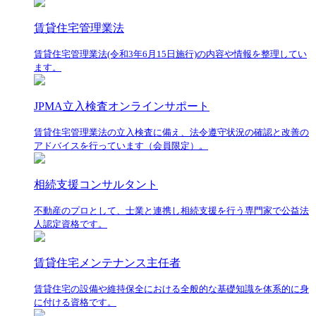
賃貸住宅管理業法
賃貸住宅管理業法(令和3年6月15日施行)の内容や情報を整理してい
ます。
JPMA立入検査オンラインサポート
賃貸住宅管理業法の立入検査に備え、法令遵守状況の確認と改善の
アドバイスを行っています（会員限定）。
相続支援コンサルタント
不動産のプロとして、士業と連携し相続支援を行う専門家で公益法
人認定資格です。
賃貸住宅メンテナンス主任者
賃貸住宅の設備や維持保全における全般的な基礎知識を体系的に身
に付ける資格です。