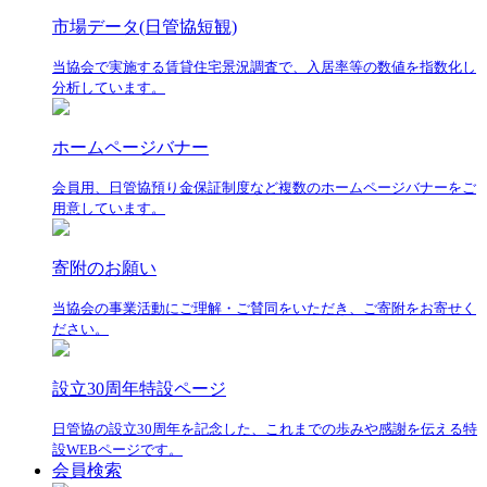
市場データ(日管協短観)
当協会で実施する賃貸住宅景況調査で、入居率等の数値を指数化し
分析しています。
ホームページバナー
会員用、日管協預り金保証制度など複数のホームページバナーをご
用意しています。
寄附のお願い
当協会の事業活動にご理解・ご賛同をいただき、ご寄附をお寄せく
ださい。
設立30周年特設ページ
日管協の設立30周年を記念した、これまでの歩みや感謝を伝える特
設WEBページです。
会員検索