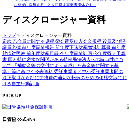
な発展に寄与することを目指す事業者団体です。
ディスクロージャー資料
トップ
> ディスクロージャー資料
定款
①会員に関する規程
②会費及び入会金規程
役員及び評
議員名簿
前年度事業報告
前年度正味財産増減計算書
前年度
貸借対照表
前年度財産目録
今年度事業計画
今年度収支予算
書
国と特に密接な関係がある特例民法法人への該当性につ
いて
「補助金等の交付により造成した基金等に関する基
準」等に基づく公表資料
委託事業者と中小受託事業者間の
適正取引ならびに労務費の適切な転嫁のための価格交渉にお
ける自主行動計画
PICK UP
日管協 公式SNS