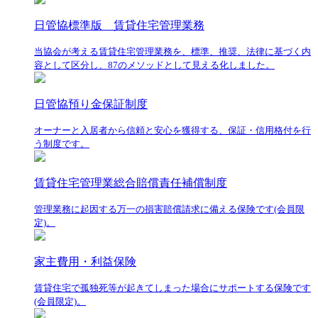
日管協標準版 賃貸住宅管理業務
当協会が考える賃貸住宅管理業務を、標準、推奨、法律に基づく内
容として区分し、87のメソッドとして見える化しました。
日管協預り金保証制度
オーナーと入居者から信頼と安心を獲得する、保証・信用格付を行
う制度です。
賃貸住宅管理業総合賠償責任補償制度
管理業務に起因する万一の損害賠償請求に備える保険です(会員限
定)。
家主費用・利益保険
賃貸住宅で孤独死等が起きてしまった場合にサポートする保険です
(会員限定)。