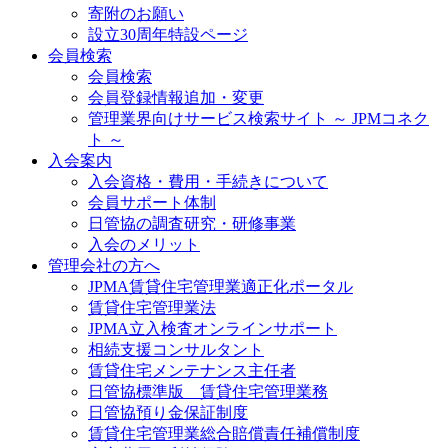
寄附のお願い
設立30周年特設ページ
会員検索
会員検索
会員登録情報追加・変更
管理業界向けサービス検索サイト ～ JPMコネク
ト ～
入会案内
入会資格・費用・手続きについて
会員サポート体制
日管協の調査研究・研修事業
入会のメリット
管理会社の方へ
JPMA賃貸住宅管理業適正化ポータル
賃貸住宅管理業法
JPMA立入検査オンラインサポート
相続支援コンサルタント
賃貸住宅メンテナンス主任者
日管協標準版 賃貸住宅管理業務
日管協預り金保証制度
賃貸住宅管理業総合賠償責任補償制度