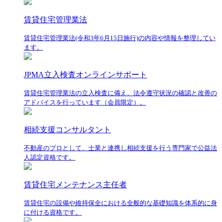
賃貸住宅管理業法
賃貸住宅管理業法(令和3年6月15日施行)の内容や情報を整理してい
ます。
JPMA立入検査オンラインサポート
賃貸住宅管理業法の立入検査に備え、法令遵守状況の確認と改善の
アドバイスを行っています（会員限定）。
相続支援コンサルタント
不動産のプロとして、士業と連携し相続支援を行う専門家で公益法
人認定資格です。
賃貸住宅メンテナンス主任者
賃貸住宅の設備や維持保全における全般的な基礎知識を体系的に身
に付ける資格です。