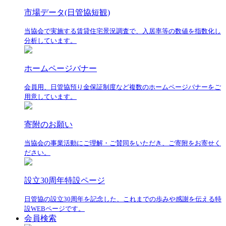
市場データ(日管協短観)
当協会で実施する賃貸住宅景況調査で、入居率等の数値を指数化し
分析しています。
ホームページバナー
会員用、日管協預り金保証制度など複数のホームページバナーをご
用意しています。
寄附のお願い
当協会の事業活動にご理解・ご賛同をいただき、ご寄附をお寄せく
ださい。
設立30周年特設ページ
日管協の設立30周年を記念した、これまでの歩みや感謝を伝える特
設WEBページです。
会員検索