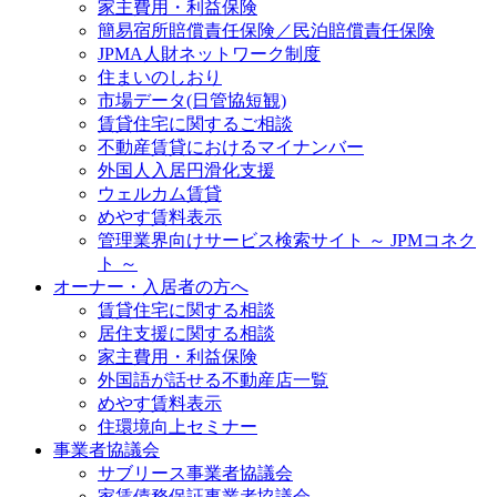
家主費用・利益保険
簡易宿所賠償責任保険／民泊賠償責任保険
JPMA人財ネットワーク制度
住まいのしおり
市場データ(日管協短観)
賃貸住宅に関するご相談
不動産賃貸におけるマイナンバー
外国人入居円滑化支援
ウェルカム賃貸
めやす賃料表示
管理業界向けサービス検索サイト ～ JPMコネク
ト ～
オーナー・入居者の方へ
賃貸住宅に関する相談
居住支援に関する相談
家主費用・利益保険
外国語が話せる不動産店一覧
めやす賃料表示
住環境向上セミナー
事業者協議会
サブリース事業者協議会
家賃債務保証事業者協議会