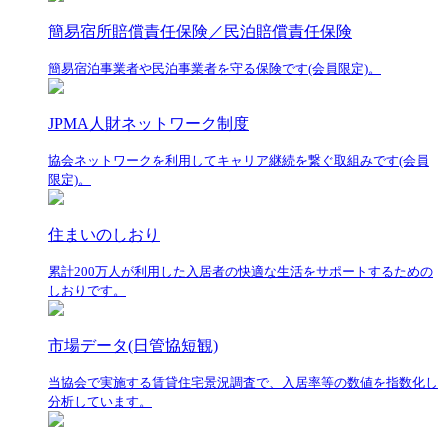
簡易宿所賠償責任保険／民泊賠償責任保険
簡易宿泊事業者や民泊事業者を守る保険です(会員限定)。
JPMA人財ネットワーク制度
協会ネットワークを利用してキャリア継続を繋ぐ取組みです(会員
限定)。
住まいのしおり
累計200万人が利用した入居者の快適な生活をサポートするための
しおりです。
市場データ(日管協短観)
当協会で実施する賃貸住宅景況調査で、入居率等の数値を指数化し
分析しています。