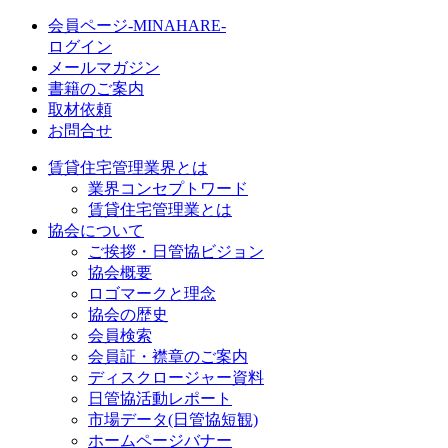
会員ページ-MINAHARE-
ログイン
メールマガジン
書籍のご案内
取材依頼
お問合せ
賃貸住宅管理業界とは
業界コンセプトワード
賃貸住宅管理業とは
協会について
ご挨拶・日管協ビジョン
協会概要
ロゴマークと理念
協会の歴史
会員検索
会員証・襟章のご案内
ディスクロージャー資料
日管協活動レポート
市場データ(日管協短観)
ホームページバナー