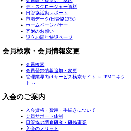
会員証・襟章のご案内
ディスクロージャー資料
日管協活動レポート
市場データ(日管協短観)
ホームページバナー
寄附のお願い
設立30周年特設ページ
会員検索・会員情報変更
会員検索
会員登録情報追加・変更
管理業界向けサービス検索サイト ～ JPMコネク
ト ～
入会のご案内
入会資格・費用・手続きについて
会員サポート体制
日管協の調査研究・研修事業
入会のメリット