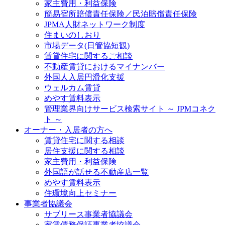
家主費用・利益保険
簡易宿所賠償責任保険／民泊賠償責任保険
JPMA人財ネットワーク制度
住まいのしおり
市場データ(日管協短観)
賃貸住宅に関するご相談
不動産賃貸におけるマイナンバー
外国人入居円滑化支援
ウェルカム賃貸
めやす賃料表示
管理業界向けサービス検索サイト ～ JPMコネク
ト ～
オーナー・入居者の方へ
賃貸住宅に関する相談
居住支援に関する相談
家主費用・利益保険
外国語が話せる不動産店一覧
めやす賃料表示
住環境向上セミナー
事業者協議会
サブリース事業者協議会
家賃債務保証事業者協議会