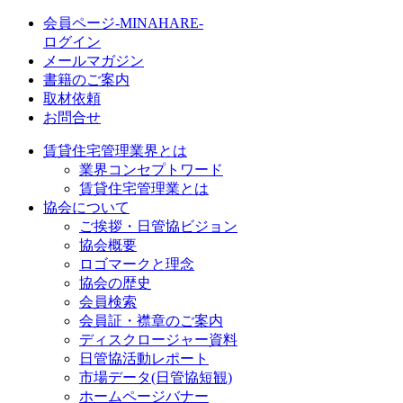
会員ページ-MINAHARE-
ログイン
メールマガジン
書籍のご案内
取材依頼
お問合せ
賃貸住宅管理業界とは
業界コンセプトワード
賃貸住宅管理業とは
協会について
ご挨拶・日管協ビジョン
協会概要
ロゴマークと理念
協会の歴史
会員検索
会員証・襟章のご案内
ディスクロージャー資料
日管協活動レポート
市場データ(日管協短観)
ホームページバナー