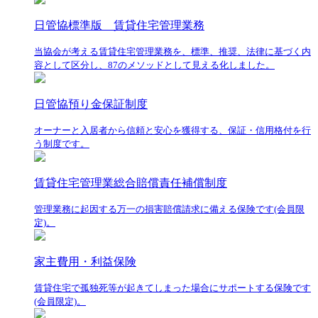
日管協標準版 賃貸住宅管理業務
当協会が考える賃貸住宅管理業務を、標準、推奨、法律に基づく内
容として区分し、87のメソッドとして見える化しました。
日管協預り金保証制度
オーナーと入居者から信頼と安心を獲得する、保証・信用格付を行
う制度です。
賃貸住宅管理業総合賠償責任補償制度
管理業務に起因する万一の損害賠償請求に備える保険です(会員限
定)。
家主費用・利益保険
賃貸住宅で孤独死等が起きてしまった場合にサポートする保険です
(会員限定)。