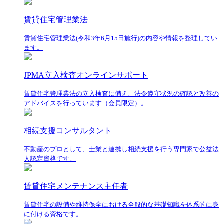
賃貸住宅管理業法
賃貸住宅管理業法(令和3年6月15日施行)の内容や情報を整理してい
ます。
JPMA立入検査オンラインサポート
賃貸住宅管理業法の立入検査に備え、法令遵守状況の確認と改善の
アドバイスを行っています（会員限定）。
相続支援コンサルタント
不動産のプロとして、士業と連携し相続支援を行う専門家で公益法
人認定資格です。
賃貸住宅メンテナンス主任者
賃貸住宅の設備や維持保全における全般的な基礎知識を体系的に身
に付ける資格です。