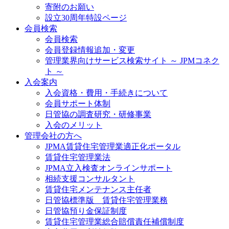
寄附のお願い
設立30周年特設ページ
会員検索
会員検索
会員登録情報追加・変更
管理業界向けサービス検索サイト ～ JPMコネク
ト ～
入会案内
入会資格・費用・手続きについて
会員サポート体制
日管協の調査研究・研修事業
入会のメリット
管理会社の方へ
JPMA賃貸住宅管理業適正化ポータル
賃貸住宅管理業法
JPMA立入検査オンラインサポート
相続支援コンサルタント
賃貸住宅メンテナンス主任者
日管協標準版 賃貸住宅管理業務
日管協預り金保証制度
賃貸住宅管理業総合賠償責任補償制度