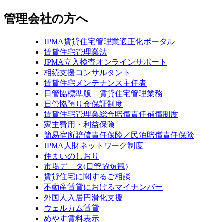
管理会社の方へ
JPMA賃貸住宅管理業適正化ポータル
賃貸住宅管理業法
JPMA立入検査オンラインサポート
相続支援コンサルタント
賃貸住宅メンテナンス主任者
日管協標準版 賃貸住宅管理業務
日管協預り金保証制度
賃貸住宅管理業総合賠償責任補償制度
家主費用・利益保険
簡易宿所賠償責任保険／民泊賠償責任保険
JPMA人財ネットワーク制度
住まいのしおり
市場データ(日管協短観)
賃貸住宅に関するご相談
不動産賃貸におけるマイナンバー
外国人入居円滑化支援
ウェルカム賃貸
めやす賃料表示