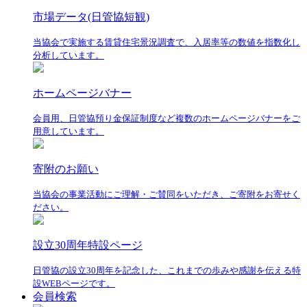
市場データ(日管協短観)
当協会で実施する賃貸住宅景況調査で、入居率等の数値を指数化し
分析しています。
ホームページバナー
会員用、日管協預り金保証制度など複数のホームページバナーをご
用意しています。
寄附のお願い
当協会の事業活動にご理解・ご賛同をいただき、ご寄附をお寄せく
ださい。
設立30周年特設ページ
日管協の設立30周年を記念した、これまでの歩みや感謝を伝える特
設WEBページです。
会員検索