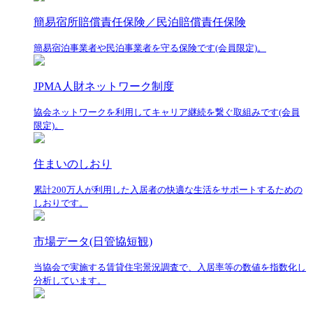
簡易宿所賠償責任保険／民泊賠償責任保険
簡易宿泊事業者や民泊事業者を守る保険です(会員限定)。
JPMA人財ネットワーク制度
協会ネットワークを利用してキャリア継続を繋ぐ取組みです(会員
限定)。
住まいのしおり
累計200万人が利用した入居者の快適な生活をサポートするための
しおりです。
市場データ(日管協短観)
当協会で実施する賃貸住宅景況調査で、入居率等の数値を指数化し
分析しています。