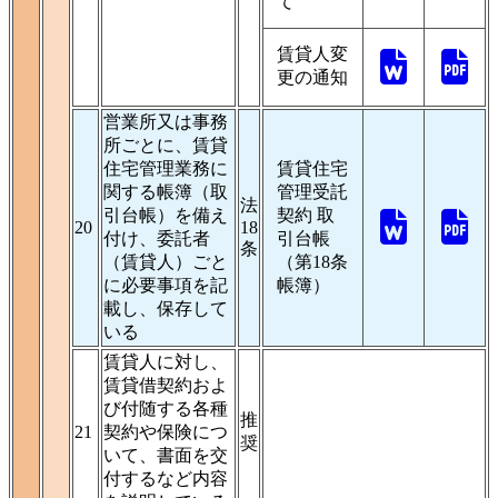
て
賃貸人変
更の通知
営業所又は事務
所ごとに、賃貸
住宅管理業務に
賃貸住宅
関する帳簿（取
管理受託
法
引台帳）を備え
契約 取
20
18
付け、委託者
引台帳
条
（賃貸人）ごと
（第18条
に必要事項を記
帳簿）
載し、保存して
いる
賃貸人に対し、
賃貸借契約およ
び付随する各種
推
21
契約や保険につ
奨
いて、書面を交
付するなど内容