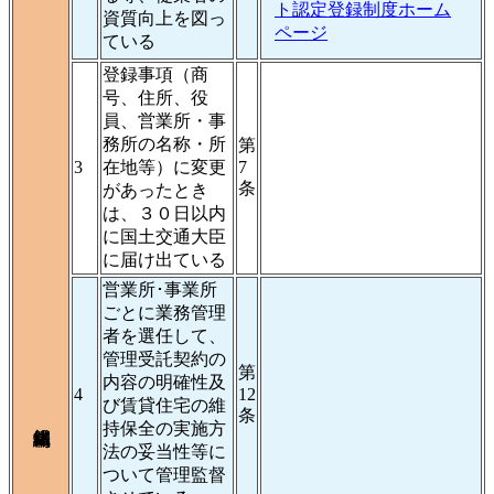
ト認定登録制度ホーム
資質向上を図っ
ページ
ている
登録事項（商
号、住所、役
員、営業所・事
務所の名称・所
第
3
在地等）に変更
7
条
があったとき
は、３０日以内
に国土交通大臣
に届け出ている
営業所･事業所
ごとに業務管理
者を選任して、
管理受託契約の
第
内容の明確性及
4
12
び賃貸住宅の維
条
持保全の実施方
法の妥当性等に
ついて管理監督