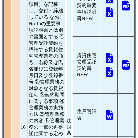
項目）を記載
契約重要
し、交付・締結
事項説明
している なお、
書
NEW
No.15の重要事
項説明書とは別
の書面とする ①
管理受託契約を
締結する賃貸住
賃貸住宅
宅管理業者の商
管理受託
号、名称又は氏
契約書
名並びに登録年
NEW
月日及び登録番
号 ②管理業務の
対象となる賃貸
住宅 ③契約期間
に関する事項 ④
管理業務の実施
住戸明細
方法 ⑤管理業務
表
の内容 ⑥管理業
法
16
務の一部の再委
14
条
託に関する定め