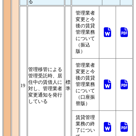
る
管理業者
変更と今
後の賃貸
管理業務
について
（振込
版）
管理業者
管理移管による
変更と今
管理受託時、居
後の賃貸
住中の賃借人に
標
管理業務
19
対し、管理業者
準
について
変更通知を発行
（口座振
している
替版）
賃貸管理
業務の終
了につい