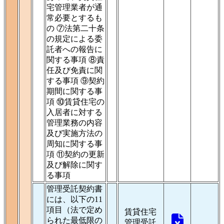
宅管理業者が通
常必要とするも
の ⑦法第二十条
の規定による委
託者への報告に
関する事項 ⑧責
任及び免責に関
する事項 ⑨契約
期間に関する事
項 ⑩賃貸住宅の
入居者に対する
管理業務の内容
及び実施方法の
周知に関する事
項 ⑪契約の更新
及び解除に関す
る事項
管理受託契約書
には、以下の11
項目（法で定め
賃貸住宅
られた最低限の
管理受託