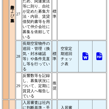
ため、関連業法
条件設定および募集業務
等に則り、自社
が定めた募集方
標
27
法・内容、賃貸
準
借契約書等を用
いて仲介会社に
募集を依頼して
いる
長期空室物件の
巡回・管理（換
空室定
気・封水確認
標
期巡回
28
等）や条件見直
準
チェッ
し等を行ってい
ク表
る
反響数等を記録
し、募集状況に
推
29
ついて、定期に
奨
賃貸人へ報告し
ている
入居審査は社内
に判断基準・手
入居審