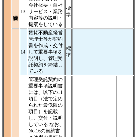
会社概要・自社
標
13
サービス・業務
準
内容等の説明・
提案をしている
賃貸不動産経営
管理士等が契約
書を作成・交付
標
14
して重要事項を
準
説明し、管理受
託契約を締結し
ている
管理受託契約の
重要事項説明書
には、以下の11
項目（法で定め
られた最低限の
項目）を記載
し、交付・説明
している なお、
No.16の契約書