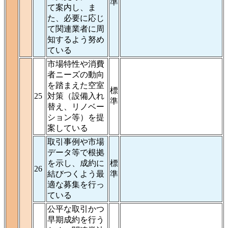
準
て案内し、ま
た、必要に応じ
て関連業者に周
知するよう努め
ている
市場特性や消費
者ニーズの動向
を踏まえた空室
標
25
対策（設備入れ
準
替え、リノベー
ション等）を提
案している
取引事例や市場
データ等で根拠
を示し、成約に
標
26
結びつくよう最
準
適な募集を行っ
ている
公平な取引かつ
早期成約を行う