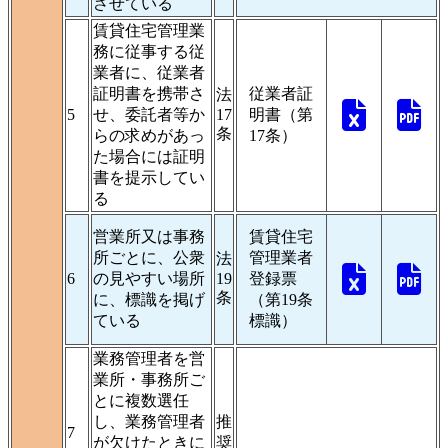
させている
賃貸住宅管理業
務に従事する従
業者に、従業者
証明書を携帯さ
従業者証
法
5
せ、委託者等か
17
明書（第
条
らの求めがあっ
17条）
た場合には証明
書を提示してい
る
営業所又は事務
賃貸住宅
所ごとに、公衆
管理業者
法
6
の見やすい場所
19
登録票
条
に、標識を掲げ
（第19条
ている
標識）
業務管理者を営
業所・事務所ご
とに複数選任
し、業務管理者
推
7
が欠けたときに
奨