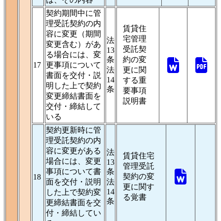
契約期間中に管
理受託契約の内
賃貸住
容に変更（期間
宅管理
法
変更含む）があ
受託契
13
る場合には、変
条
約の変
17
更事項について
法
更に関
書面を交付・説
14
する重
明した上で契約
条
要事項
変更締結書面を
説明書
交付・締結して
いる
契約更新時に管
理受託契約の内
容に変更がある
法
賃貸住宅
場合には、変更
13
管理受託
事項について書
条
契約の変
18
面を交付・説明
法
更に関す
14
した上で契約変
る覚書
条
更締結書面を交
付・締結してい