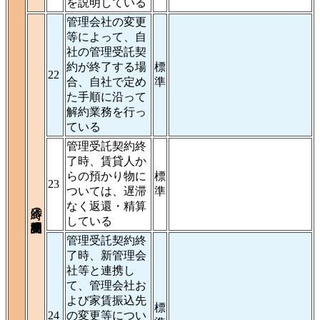
を説明している
管理会社の変更
等によって、自
社の管理受託契
約が終了する場
標
22
合、自社で定め
準
た手順に沿って
解約業務を行っ
ている
管理受託契約終
了時、賃貸人か
らの預かり物に
標
23
ついては、遅滞
準
終了時の業務管理受託契約
なく返還・精算
している
管理受託契約終
了時、新管理会
社等と連携し
て、管理会社お
よび家賃振込先
標
24
の変更等につい