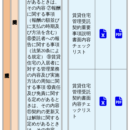
があるときは、
その内容 ⑦報酬
に関する事項
賃貸住宅
（報酬の額並び
管理受託
に支払の時期及
契約重要
び方法を含む）
事項説明
⑧委託者への報
書面内容
告に関する事項
チェック
（法第20条によ
リスト
る規定） ⑨賃貸
住宅の入居者に
対する管理業務
の内容及び実施
方法の周知に関
賃貸住宅
する事項 ⑩責任
管理受託
及び免責に関す
契約書面
る定めがあると
内容チェ
きは、その内容
ックリス
⑪契約の更新又
ト
は解除に関する
定めがあるとき
は、その内容