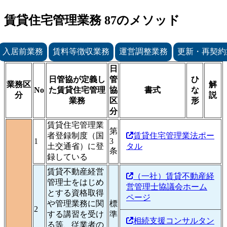
賃貸住宅管理業務 87のメソッド
入居前業務
賃料等徴収業務
運営調整業務
更新・再契約
日
日管協が定義し
管
ひ
業務区
解
No
た賃貸住宅管理
協
書式
な
分
説
業務
区
形
分
賃貸住宅管理業
第
者登録制度（国
賃貸住宅管理業法ポー
1
3
土交通省）に登
タル
条
録している
賃貸不動産経営
（一社）賃貸不動産経
管理士をはじめ
営管理士協議会ホーム
とする資格取得
ページ
や管理業務に関
標
2
する講習を受け
準
相続支援コンサルタン
る等、従業者の