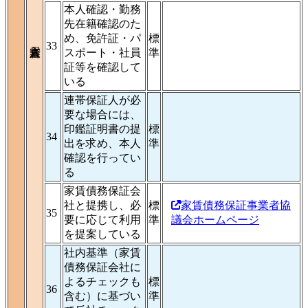
本人確認・勤務
先在籍確認のた
め、免許証・パ
標
33
スポート・社員
準
証等を確認して
いる
連帯保証人が必
要な場合には、
印鑑証明書の提
標
34
出を求め、本人
準
確認を行ってい
る
家賃債務保証会
社と提携し、必
標
家賃債務保証事業者協
35
要に応じて利用
準
議会ホームページ
を提案している
社内基準（家賃
債務保証会社に
よるチェックも
標
36
含む）に基づい
準