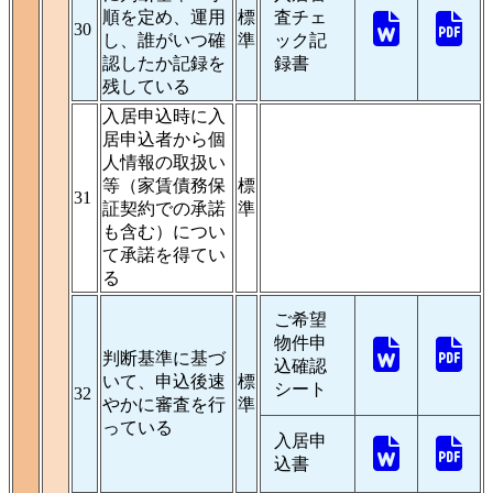
順を定め、運用
標
査チェ
30
し、誰がいつ確
準
ック記
認したか記録を
録書
残している
入居申込時に入
居申込者から個
人情報の取扱い
等（家賃債務保
標
31
証契約での承諾
準
も含む）につい
て承諾を得てい
る
ご希望
物件申
判断基準に基づ
込確認
いて、申込後速
標
シート
32
やかに審査を行
準
っている
入居申
込書