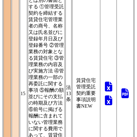
とは別の書面と
する ①管理受託
契約を締結する
賃貸住宅管理業
者の商号、名称
又は氏名並びに
登録年月日及び
登録番号 ②管理
業務の対象とな
る賃貸住宅 ③管
理業務の内容及
び実施方法 ④管
理業務の一部の
賃貸住宅
再委託に関する
管理受託
法
事項 ⑤報酬の額
契約重要
15
13
並びにその支払
条
事項説明
の時期及び方法
書
NEW
⑥前号に掲げる
報酬に含まれて
いない管理業務
に関する費用で
あって、賃貸住