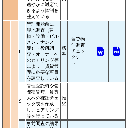
速やかに対応で
きるよう体制を
整えている
管理開始前に、
現地調査（建
物・設備・ビル
賃貸物
メンテナンス
件調査
等）・役所調
標
チェッ
8
査・オーナーへ
準
クシー
のヒアリング等
ト
により、賃貸管
理に必要な項目
を調査している
管理受託時や管
理移管時、賃貸
人への確認チェ
推
9
ック表を作成
奨
し、ヒアリング
等を行っている
事前調査の結果