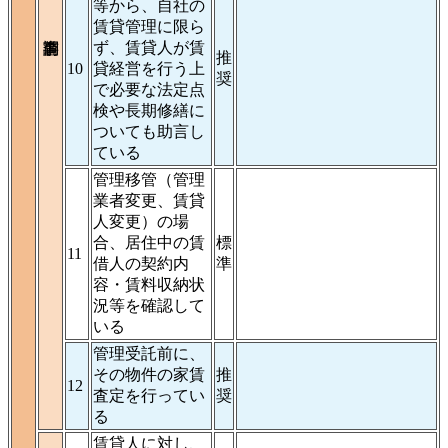
等から、自社の
賃貸管理に限ら
ず、賃貸人が賃
推
10
貸経営を行う上
奨
で必要な法定点
検や長期修繕に
ついても助言し
ている
管理移管（管理
業者変更、賃貸
人変更）の場
合、居住中の賃
標
11
借人の契約内
準
容・賃料収納状
況等を確認して
いる
管理受託前に、
その物件の家賃
推
12
査定を行ってい
奨
る
賃貸人に対し、