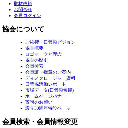
取材依頼
お問合せ
会員ログイン
協会について
ご挨拶・日管協ビジョン
協会概要
ロゴマークと理念
協会の歴史
会員検索
会員証・襟章のご案内
ディスクロージャー資料
日管協活動レポート
市場データ(日管協短観)
ホームページバナー
寄附のお願い
設立30周年特設ページ
会員検索・会員情報変更