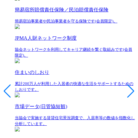
簡易宿所賠償責任保険／民泊賠償責任保険
簡易宿泊事業者や民泊事業者を守る保険です(会員限定)。
JPMA人財ネットワーク制度
協会ネットワークを利用してキャリア継続を繋ぐ取組みです(会員
限定)。
住まいのしおり
累計200万人が利用した入居者の快適な生活をサポートするための
しおりです。
市場データ(日管協短観)
当協会で実施する賃貸住宅景況調査で、入居率等の数値を指数化し
分析しています。