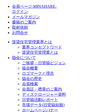
会員ページ-MINAHARE-
ログイン
メールマガジン
書籍のご案内
取材依頼
お問合せ
賃貸住宅管理業界とは
業界コンセプトワード
賃貸住宅管理業とは
協会について
ご挨拶・日管協ビジョン
協会概要
ロゴマークと理念
協会の歴史
会員検索
会員証・襟章のご案内
ディスクロージャー資料
日管協活動レポート
市場データ(日管協短観)
ホームページバナー