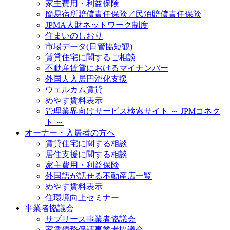
家主費用・利益保険
簡易宿所賠償責任保険／民泊賠償責任保険
JPMA人財ネットワーク制度
住まいのしおり
市場データ(日管協短観)
賃貸住宅に関するご相談
不動産賃貸におけるマイナンバー
外国人入居円滑化支援
ウェルカム賃貸
めやす賃料表示
管理業界向けサービス検索サイト ～ JPMコネク
ト ～
オーナー・入居者の方へ
賃貸住宅に関する相談
居住支援に関する相談
家主費用・利益保険
外国語が話せる不動産店一覧
めやす賃料表示
住環境向上セミナー
事業者協議会
サブリース事業者協議会
家賃債務保証事業者協議会