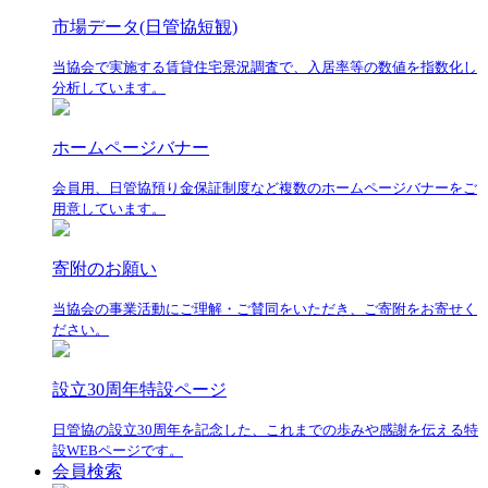
市場データ(日管協短観)
当協会で実施する賃貸住宅景況調査で、入居率等の数値を指数化し
分析しています。
ホームページバナー
会員用、日管協預り金保証制度など複数のホームページバナーをご
用意しています。
寄附のお願い
当協会の事業活動にご理解・ご賛同をいただき、ご寄附をお寄せく
ださい。
設立30周年特設ページ
日管協の設立30周年を記念した、これまでの歩みや感謝を伝える特
設WEBページです。
会員検索