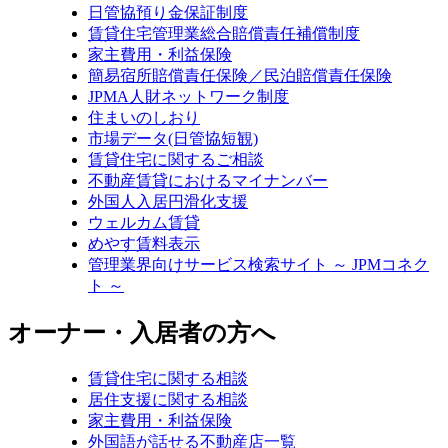
日管協預り金保証制度
賃貸住宅管理業総合賠償責任補償制度
家主費用・利益保険
簡易宿所賠償責任保険／民泊賠償責任保険
JPMA人財ネットワーク制度
住まいのしおり
市場データ(日管協短観)
賃貸住宅に関するご相談
不動産賃貸におけるマイナンバー
外国人入居円滑化支援
ウェルカム賃貸
めやす賃料表示
管理業界向けサービス検索サイト ～ JPMコネク
ト ～
オーナー・入居者の方へ
賃貸住宅に関する相談
居住支援に関する相談
家主費用・利益保険
外国語が話せる不動産店一覧