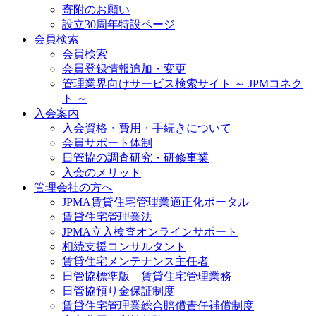
寄附のお願い
設立30周年特設ページ
会員検索
会員検索
会員登録情報追加・変更
管理業界向けサービス検索サイト ～ JPMコネク
ト ～
入会案内
入会資格・費用・手続きについて
会員サポート体制
日管協の調査研究・研修事業
入会のメリット
管理会社の方へ
JPMA賃貸住宅管理業適正化ポータル
賃貸住宅管理業法
JPMA立入検査オンラインサポート
相続支援コンサルタント
賃貸住宅メンテナンス主任者
日管協標準版 賃貸住宅管理業務
日管協預り金保証制度
賃貸住宅管理業総合賠償責任補償制度