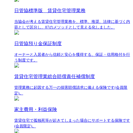
日管協標準版 賃貸住宅管理業務
当協会が考える賃貸住宅管理業務を、標準、推奨、法律に基づく内
容として区分し、87のメソッドとして見える化しました。
日管協預り金保証制度
オーナーと入居者から信頼と安心を獲得する、保証・信用格付を行
う制度です。
賃貸住宅管理業総合賠償責任補償制度
管理業務に起因する万一の損害賠償請求に備える保険です(会員限
定)。
家主費用・利益保険
賃貸住宅で孤独死等が起きてしまった場合にサポートする保険です
(会員限定)。