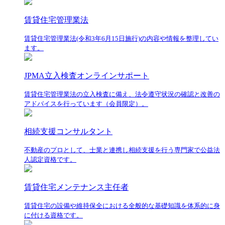
賃貸住宅管理業法
賃貸住宅管理業法(令和3年6月15日施行)の内容や情報を整理してい
ます。
JPMA立入検査オンラインサポート
賃貸住宅管理業法の立入検査に備え、法令遵守状況の確認と改善の
アドバイスを行っています（会員限定）。
相続支援コンサルタント
不動産のプロとして、士業と連携し相続支援を行う専門家で公益法
人認定資格です。
賃貸住宅メンテナンス主任者
賃貸住宅の設備や維持保全における全般的な基礎知識を体系的に身
に付ける資格です。