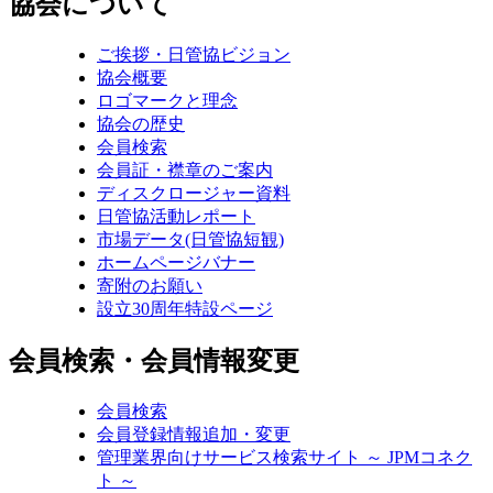
協会について
ご挨拶・日管協ビジョン
協会概要
ロゴマークと理念
協会の歴史
会員検索
会員証・襟章のご案内
ディスクロージャー資料
日管協活動レポート
市場データ(日管協短観)
ホームページバナー
寄附のお願い
設立30周年特設ページ
会員検索・会員情報変更
会員検索
会員登録情報追加・変更
管理業界向けサービス検索サイト ～ JPMコネク
ト ～