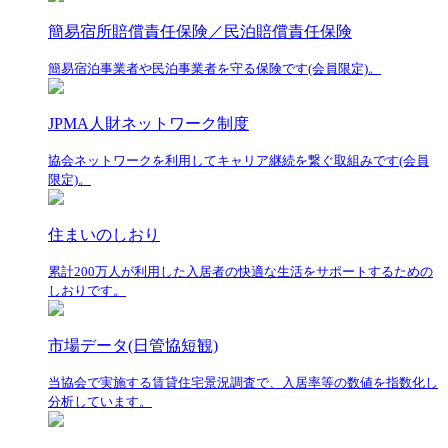
簡易宿所賠償責任保険／民泊賠償責任保険
簡易宿泊事業者や民泊事業者を守る保険です(会員限定)。
JPMA人財ネットワーク制度
協会ネットワークを利用してキャリア継続を繋ぐ取組みです(会員
限定)。
住まいのしおり
累計200万人が利用した入居者の快適な生活をサポートするための
しおりです。
市場データ(日管協短観)
当協会で実施する賃貸住宅景況調査で、入居率等の数値を指数化し
分析しています。