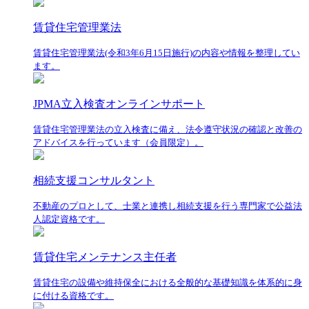
賃貸住宅管理業法
賃貸住宅管理業法(令和3年6月15日施行)の内容や情報を整理してい
ます。
JPMA立入検査オンラインサポート
賃貸住宅管理業法の立入検査に備え、法令遵守状況の確認と改善の
アドバイスを行っています（会員限定）。
相続支援コンサルタント
不動産のプロとして、士業と連携し相続支援を行う専門家で公益法
人認定資格です。
賃貸住宅メンテナンス主任者
賃貸住宅の設備や維持保全における全般的な基礎知識を体系的に身
に付ける資格です。