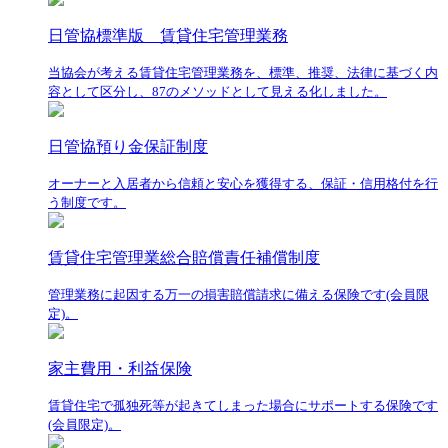
日管協標準版 賃貸住宅管理業務
当協会が考える賃貸住宅管理業務を、標準、推奨、法律に基づく内
容として区分し、87のメソッドとして見える化しました。
日管協預り金保証制度
オーナーと入居者から信頼と安心を獲得する、保証・信用格付を行
う制度です。
賃貸住宅管理業総合賠償責任補償制度
管理業務に起因する万一の損害賠償請求に備える保険です(会員限
定)。
家主費用・利益保険
賃貸住宅で孤独死等が起きてしまった場合にサポートする保険です
(会員限定)。