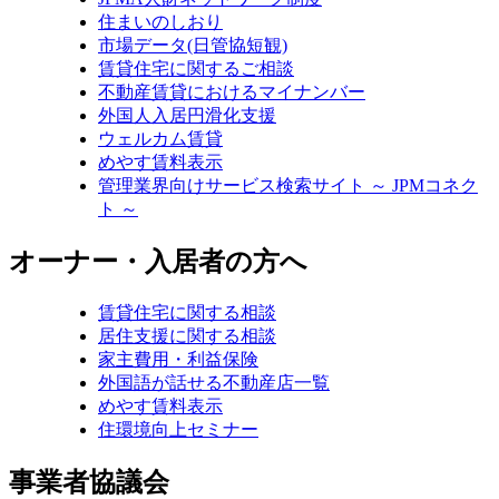
住まいのしおり
市場データ(日管協短観)
賃貸住宅に関するご相談
不動産賃貸におけるマイナンバー
外国人入居円滑化支援
ウェルカム賃貸
めやす賃料表示
管理業界向けサービス検索サイト ～ JPMコネク
ト ～
オーナー・入居者の方へ
賃貸住宅に関する相談
居住支援に関する相談
家主費用・利益保険
外国語が話せる不動産店一覧
めやす賃料表示
住環境向上セミナー
事業者協議会