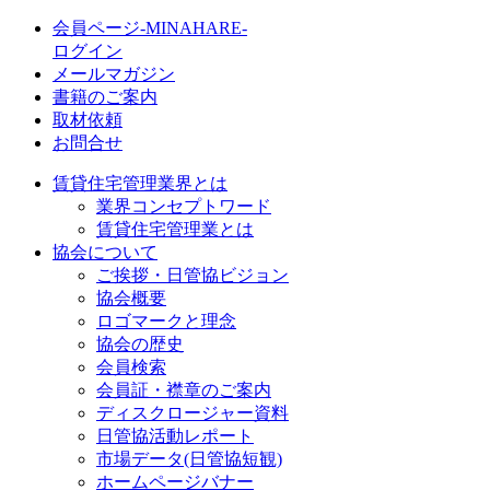
会員ページ-MINAHARE-
ログイン
メールマガジン
書籍のご案内
取材依頼
お問合せ
賃貸住宅管理業界とは
業界コンセプトワード
賃貸住宅管理業とは
協会について
ご挨拶・日管協ビジョン
協会概要
ロゴマークと理念
協会の歴史
会員検索
会員証・襟章のご案内
ディスクロージャー資料
日管協活動レポート
市場データ(日管協短観)
ホームページバナー