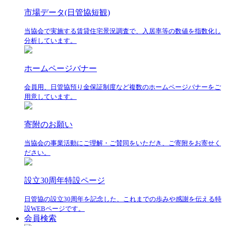
市場データ(日管協短観)
当協会で実施する賃貸住宅景況調査で、入居率等の数値を指数化し
分析しています。
ホームページバナー
会員用、日管協預り金保証制度など複数のホームページバナーをご
用意しています。
寄附のお願い
当協会の事業活動にご理解・ご賛同をいただき、ご寄附をお寄せく
ださい。
設立30周年特設ページ
日管協の設立30周年を記念した、これまでの歩みや感謝を伝える特
設WEBページです。
会員検索