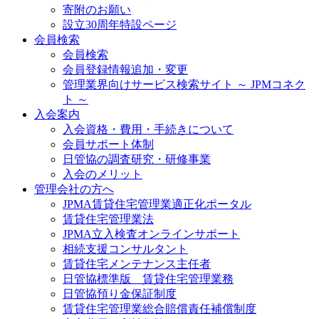
寄附のお願い
設立30周年特設ページ
会員検索
会員検索
会員登録情報追加・変更
管理業界向けサービス検索サイト ～ JPMコネク
ト ～
入会案内
入会資格・費用・手続きについて
会員サポート体制
日管協の調査研究・研修事業
入会のメリット
管理会社の方へ
JPMA賃貸住宅管理業適正化ポータル
賃貸住宅管理業法
JPMA立入検査オンラインサポート
相続支援コンサルタント
賃貸住宅メンテナンス主任者
日管協標準版 賃貸住宅管理業務
日管協預り金保証制度
賃貸住宅管理業総合賠償責任補償制度