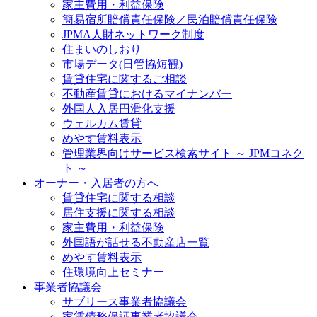
家主費用・利益保険
簡易宿所賠償責任保険／民泊賠償責任保険
JPMA人財ネットワーク制度
住まいのしおり
市場データ(日管協短観)
賃貸住宅に関するご相談
不動産賃貸におけるマイナンバー
外国人入居円滑化支援
ウェルカム賃貸
めやす賃料表示
管理業界向けサービス検索サイト ～ JPMコネク
ト ～
オーナー・入居者の方へ
賃貸住宅に関する相談
居住支援に関する相談
家主費用・利益保険
外国語が話せる不動産店一覧
めやす賃料表示
住環境向上セミナー
事業者協議会
サブリース事業者協議会
家賃債務保証事業者協議会