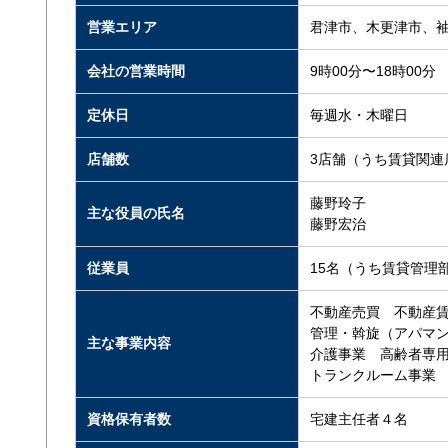
営業エリア
君津市、木更津市、
会社の営業時間
9時00分〜18時00分
定休日
毎週水・木曜日
店舗数
3店舗（うち賃貸関連
藤野玲子
主な役員の氏名
藤野宏治
従業員
15名（うち賃貸管理
不動産売買 不動産
管理・斡旋（アパマ
主な事業内容
介護事業 高齢者専
トランクルーム事業
資格保有者数
宅建主任者４名