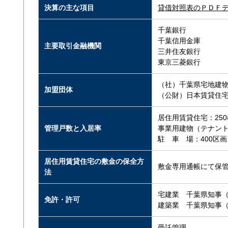
決算の主な項目
貸借対照表のＰＤＦ
千葉銀行
千葉信用金庫
主要取引金融機関
三井住友銀行
東京三菱銀行
（社）千葉県宅地建
加盟団体
（公財）日本賃貸住
居住用賃貸住宅：250
管理戸数と入居率
事業用建物（テナント
駐 車 場：400区画
居住用賃貸住宅の敷金の保全方
敷金専用通帳にて保
法
宅建業 千葉県知事（9
免許・許可
建築業 千葉県知事（般
受託管理