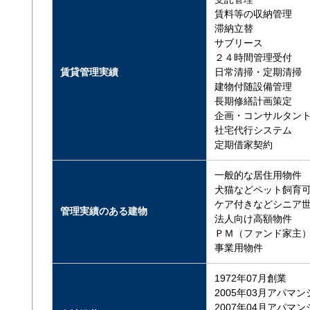
賃料等の収納管理
滞納立替
サブリース
２４時間管理受付
賃貸管理実績
日常清掃・定期清掃
建物付随設備管理
長期修繕計画策定
企画・コンサルタン
社宅代行システム
定期借家契約
一般的な居住用物件
犬猫などペット飼育
ケア付きなどシニア
管理実績のある建物
法人向け高額物件
ＰＭ（ファンド家主
事業用物件
1972年07月創業
2005年03月アパマ
2007年04月アパマ