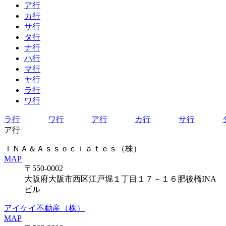
ア行
カ行
サ行
タ行
ナ行
ハ行
マ行
ヤ行
ラ行
ワ行
ラ行
ワ行
ア行
カ行
サ行
ア行
ＩＮＡ＆Ａｓｓｏｃｉａｔｅｓ（株）
MAP
〒550-0002
大阪府大阪市西区江戸堀１丁目１７－１６肥後橋INA
ビル
アイケイ不動産（株）
MAP