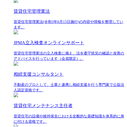
賃貸住宅管理業法
賃貸住宅管理業法(令和3年6月15日施行)の内容や情報を整理してい
ます。
JPMA立入検査オンラインサポート
賃貸住宅管理業法の立入検査に備え、法令遵守状況の確認と改善の
アドバイスを行っています（会員限定）。
相続支援コンサルタント
不動産のプロとして、士業と連携し相続支援を行う専門家で公益法
人認定資格です。
賃貸住宅メンテナンス主任者
賃貸住宅の設備や維持保全における全般的な基礎知識を体系的に身
に付ける資格です。