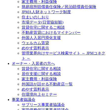
家主費用・利益保険
簡易宿所賠償責任保険／民泊賠償責任保険
JPMA人財ネットワーク制度
住まいのしおり
市場データ(日管協短観)
賃貸住宅に関するご相談
不動産賃貸におけるマイナンバー
外国人入居円滑化支援
ウェルカム賃貸
めやす賃料表示
管理業界向けサービス検索サイト ～ JPMコネク
ト ～
オーナー・入居者の方へ
賃貸住宅に関する相談
居住支援に関する相談
家主費用・利益保険
外国語が話せる不動産店一覧
めやす賃料表示
住環境向上セミナー
事業者協議会
サブリース事業者協議会
家賃債務保証事業者協議会