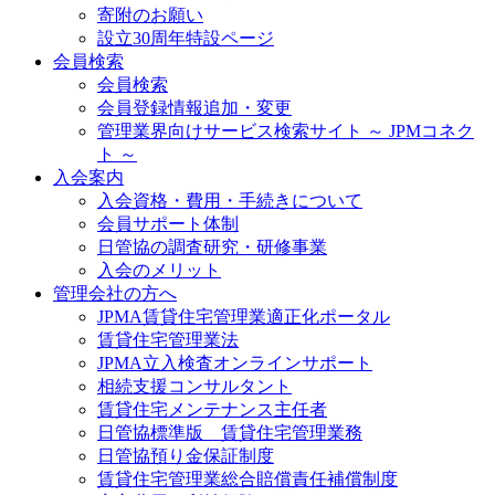
寄附のお願い
設立30周年特設ページ
会員検索
会員検索
会員登録情報追加・変更
管理業界向けサービス検索サイト ～ JPMコネク
ト ～
入会案内
入会資格・費用・手続きについて
会員サポート体制
日管協の調査研究・研修事業
入会のメリット
管理会社の方へ
JPMA賃貸住宅管理業適正化ポータル
賃貸住宅管理業法
JPMA立入検査オンラインサポート
相続支援コンサルタント
賃貸住宅メンテナンス主任者
日管協標準版 賃貸住宅管理業務
日管協預り金保証制度
賃貸住宅管理業総合賠償責任補償制度