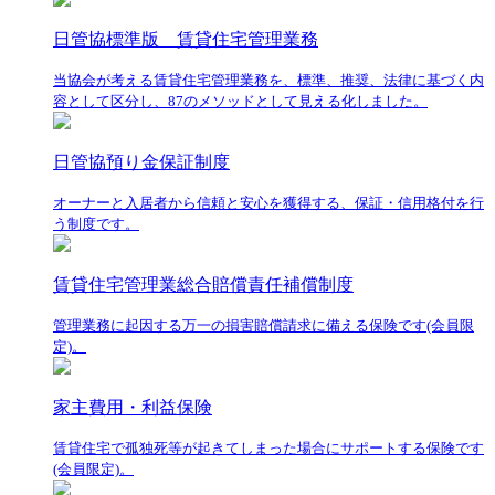
日管協標準版 賃貸住宅管理業務
当協会が考える賃貸住宅管理業務を、標準、推奨、法律に基づく内
容として区分し、87のメソッドとして見える化しました。
日管協預り金保証制度
オーナーと入居者から信頼と安心を獲得する、保証・信用格付を行
う制度です。
賃貸住宅管理業総合賠償責任補償制度
管理業務に起因する万一の損害賠償請求に備える保険です(会員限
定)。
家主費用・利益保険
賃貸住宅で孤独死等が起きてしまった場合にサポートする保険です
(会員限定)。