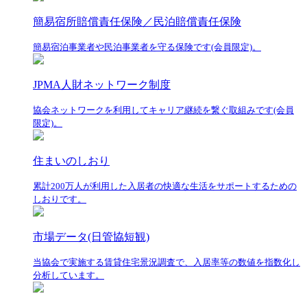
簡易宿所賠償責任保険／民泊賠償責任保険
簡易宿泊事業者や民泊事業者を守る保険です(会員限定)。
JPMA人財ネットワーク制度
協会ネットワークを利用してキャリア継続を繋ぐ取組みです(会員
限定)。
住まいのしおり
累計200万人が利用した入居者の快適な生活をサポートするための
しおりです。
市場データ(日管協短観)
当協会で実施する賃貸住宅景況調査で、入居率等の数値を指数化し
分析しています。