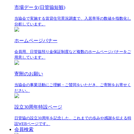
市場データ(日管協短観)
当協会で実施する賃貸住宅景況調査で、入居率等の数値を指数化し
分析しています。
ホームページバナー
会員用、日管協預り金保証制度など複数のホームページバナーをご
用意しています。
寄附のお願い
当協会の事業活動にご理解・ご賛同をいただき、ご寄附をお寄せく
ださい。
設立30周年特設ページ
日管協の設立30周年を記念した、これまでの歩みや感謝を伝える特
設WEBページです。
会員検索