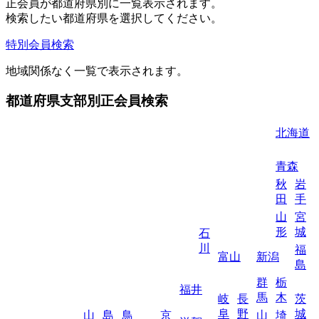
正会員が都道府県別に一覧表示されます。
検索したい都道府県を選択してください。
特別会員検索
地域関係なく一覧で表示されます。
都道府県支部別正会員検索
北海道
青森
秋
岩
田
手
山
宮
形
城
石
川
福
富山
新潟
島
群
栃
福井
馬
木
岐
長
茨
阜
野
城
山
島
鳥
京
山
埼