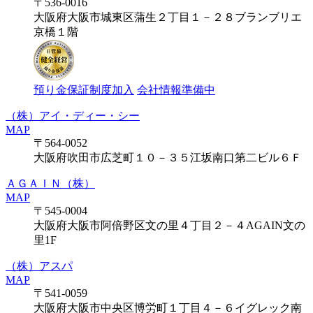
〒536-0016
大阪府大阪市城東区蒲生２丁目１－２８ブランブリエ
京橋１階
預り金保証制度加入
会社情報準備中
（株）アイ・ディー・シー
MAP
〒564-0052
大阪府吹田市広芝町１０－３５江坂南口第二ビル６Ｆ
ＡＧＡＩＮ（株）
MAP
〒545-0004
大阪府大阪市阿倍野区文の里４丁目２－４AGAIN文の
里1F
（株）アスパ
MAP
〒541-0059
大阪府大阪市中央区博労町１丁目４－６イグレック南