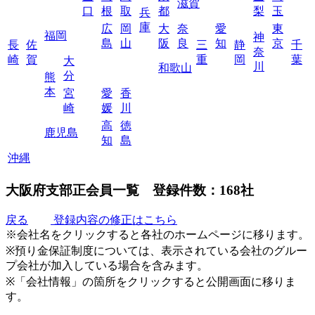
滋賀
口
根
取
都
梨
玉
兵
庫
広
岡
大
奈
愛
東
福岡
神
島
山
阪
良
知
京
長
佐
三
静
千
奈
崎
賀
重
岡
葉
大
川
和歌山
分
熊
本
宮
愛
香
崎
媛
川
高
徳
鹿児島
知
島
沖縄
大阪府支部正会員一覧
登録件数：168社
戻る
登録内容の修正はこちら
※会社名をクリックすると各社のホームページに移ります。
※預り金保証制度については、表示されている会社のグルー
プ会社が加入している場合を含みます。
※「会社情報」の箇所をクリックすると公開画面に移りま
す。