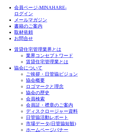
会員ページ-MINAHARE-
ログイン
メールマガジン
書籍のご案内
取材依頼
お問合せ
賃貸住宅管理業界とは
業界コンセプトワード
賃貸住宅管理業とは
協会について
ご挨拶・日管協ビジョン
協会概要
ロゴマークと理念
協会の歴史
会員検索
会員証・襟章のご案内
ディスクロージャー資料
日管協活動レポート
市場データ(日管協短観)
ホームページバナー