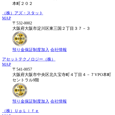
本町２０２
（株）アズ・スタット
MAP
〒532-0002
大阪府大阪市淀川区東三国２丁目３７－３
預り金保証制度加入
会社情報
アセットテクノロジー（株）
MAP
〒541-0057
大阪府大阪市中央区北久宝寺町４丁目４－７VPO本町
セントラル9階
預り金保証制度加入
会社情報
（株）ＵｐＬｉｆｅ