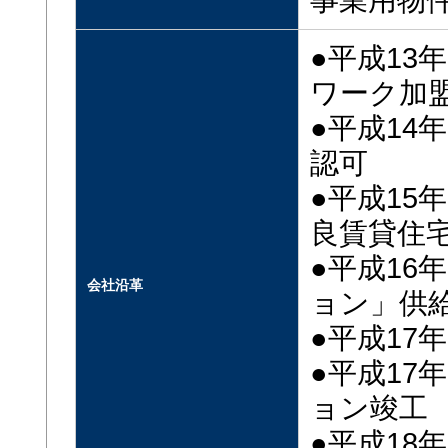
事業用物
●平成1
ワーク加
●平成14
認可
●平成15
良賃貸住
●平成16
会社沿革
ョン」供
●平成17年
●平成17
ョン竣工
●平成18