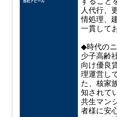
すること
当社アピール
人代行、
情処理、
一貫して
◆時代の
少子高齢
向け優良
理運営し
た、核家
知されて
共生マン
者様に安