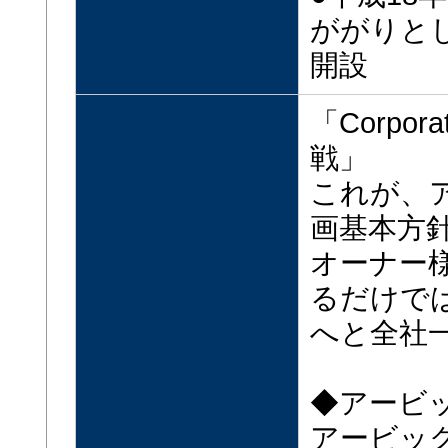
ががりと
開設
「Corpor
戦」
これが、
画基本方
オーナー
るだけで
へと全社
◆アービ
アービッ