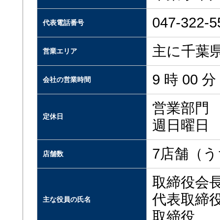
047-322-5
代表電話番号
主に千葉
営業エリア
9 時 00 
会社の営業時間
営業部門
定休日
週日曜日
7店舗（う
店舗数
取締役会長
代表取締役
主な役員の氏名
取締役 