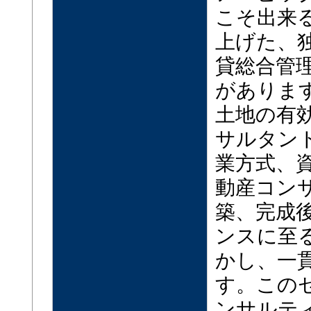
こそ出来
上げた、
貸総合管
がありま
土地の有
サルタン
業方式、
動産コン
築、完成
ンスに至
かし、一
す。この
ンサルテ