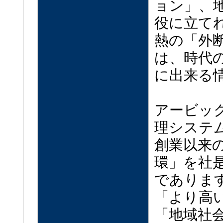
ョン」、
役に立て
熱の「外
は、時代
に出来る
アービッ
理システ
創業以来
環」を社
でありま
「より高
「地域社