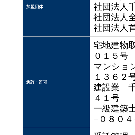
社団法人
加盟団体
社団法人
社団法人
宅地建物
０１５号
マンショ
１３６２
免許・許可
建設業 
４１号
一級建築
−０８０４