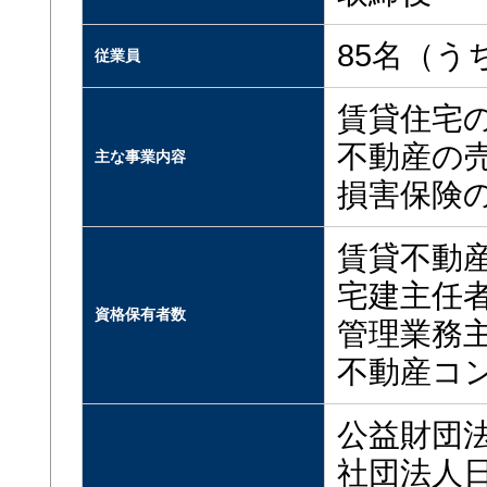
85名（う
従業員
賃貸住宅
不動産の
主な事業内容
損害保険
賃貸不動
宅建主任
資格保有者数
管理業務
不動産コ
公益財団
社団法人