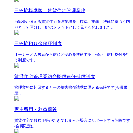
日管協標準版 賃貸住宅管理業務
当協会が考える賃貸住宅管理業務を、標準、推奨、法律に基づく内
容として区分し、87のメソッドとして見える化しました。
日管協預り金保証制度
オーナーと入居者から信頼と安心を獲得する、保証・信用格付を行
う制度です。
賃貸住宅管理業総合賠償責任補償制度
管理業務に起因する万一の損害賠償請求に備える保険です(会員限
定)。
家主費用・利益保険
賃貸住宅で孤独死等が起きてしまった場合にサポートする保険です
(会員限定)。