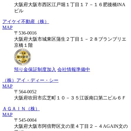
大阪府大阪市西区江戸堀１丁目１７－１６肥後橋INA
ビル
アイケイ不動産（株）
MAP
〒536-0016
大阪府大阪市城東区蒲生２丁目１－２８ブランブリエ
京橋１階
預り金保証制度加入
会社情報準備中
（株）アイ・ディー・シー
MAP
〒564-0052
大阪府吹田市広芝町１０－３５江坂南口第二ビル６Ｆ
ＡＧＡＩＮ（株）
MAP
〒545-0004
大阪府大阪市阿倍野区文の里４丁目２－４AGAIN文の