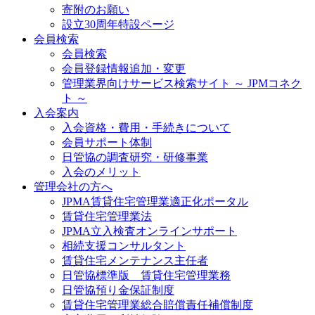
寄附のお願い
設立30周年特設ページ
会員検索
会員検索
会員登録情報追加・変更
管理業界向けサービス検索サイト ～ JPMコネク
ト ～
入会案内
入会資格・費用・手続きについて
会員サポート体制
日管協の調査研究・研修事業
入会のメリット
管理会社の方へ
JPMA賃貸住宅管理業適正化ポータル
賃貸住宅管理業法
JPMA立入検査オンラインサポート
相続支援コンサルタント
賃貸住宅メンテナンス主任者
日管協標準版 賃貸住宅管理業務
日管協預り金保証制度
賃貸住宅管理業総合賠償責任補償制度