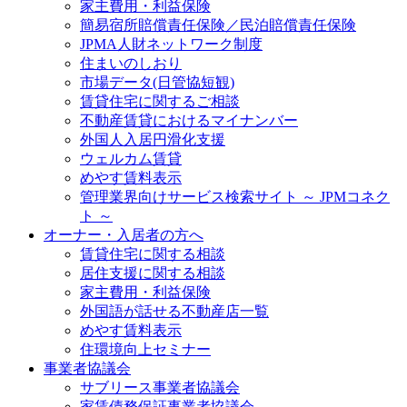
家主費用・利益保険
簡易宿所賠償責任保険／民泊賠償責任保険
JPMA人財ネットワーク制度
住まいのしおり
市場データ(日管協短観)
賃貸住宅に関するご相談
不動産賃貸におけるマイナンバー
外国人入居円滑化支援
ウェルカム賃貸
めやす賃料表示
管理業界向けサービス検索サイト ～ JPMコネク
ト ～
オーナー・入居者の方へ
賃貸住宅に関する相談
居住支援に関する相談
家主費用・利益保険
外国語が話せる不動産店一覧
めやす賃料表示
住環境向上セミナー
事業者協議会
サブリース事業者協議会
家賃債務保証事業者協議会