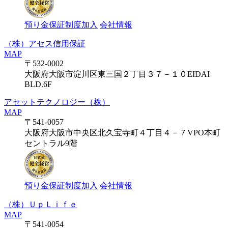
預り金保証制度加入
会社情報
（株）アセス信用保証
MAP
〒532-0002
大阪府大阪市淀川区東三国２丁目３７－１０EIDAI
BLD.6F
アセットテクノロジー（株）
MAP
〒541-0057
大阪府大阪市中央区北久宝寺町４丁目４－７VPO本町
セントラル9階
預り金保証制度加入
会社情報
（株）ＵｐＬｉｆｅ
MAP
〒541-0054