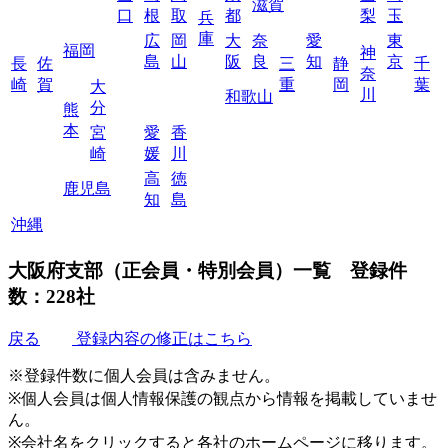
滋賀
口
根
取
都
梨
玉
兵
庫
広
岡
大
奈
愛
東
福岡
神
島
山
阪
良
知
京
長
佐
三
静
千
奈
崎
賀
重
岡
葉
大
川
和歌山
分
熊
本
宮
愛
香
崎
媛
川
高
徳
鹿児島
知
島
沖縄
大阪府支部（正会員・特別会員）一覧
登録件
数：228社
戻る
登録内容の修正はこちら
※登録件数に個人会員は含みません。
※個人会員は個人情報保護の観点から情報を掲載していませ
ん。
※会社名をクリックすると各社のホームページに移ります。