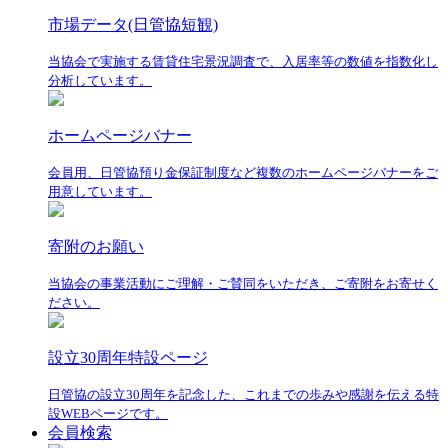
市場データ(日管協短観)
当協会で実施する賃貸住宅景況調査で、入居率等の数値を指数化し
分析しています。
ホームページバナー
会員用、日管協預り金保証制度など複数のホームページバナーをご
用意しています。
寄附のお願い
当協会の事業活動にご理解・ご賛同をいただき、ご寄附をお寄せく
ださい。
設立30周年特設ページ
日管協の設立30周年を記念した、これまでの歩みや感謝を伝える特
設WEBページです。
会員検索