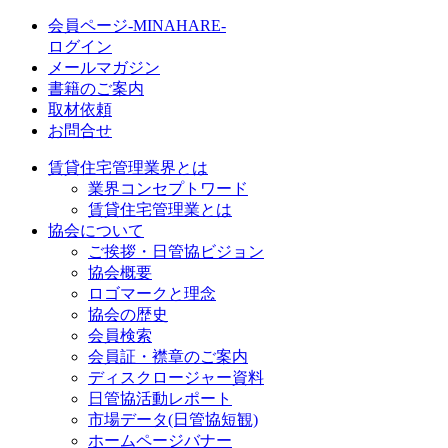
会員ページ-MINAHARE-
ログイン
メールマガジン
書籍のご案内
取材依頼
お問合せ
賃貸住宅管理業界とは
業界コンセプトワード
賃貸住宅管理業とは
協会について
ご挨拶・日管協ビジョン
協会概要
ロゴマークと理念
協会の歴史
会員検索
会員証・襟章のご案内
ディスクロージャー資料
日管協活動レポート
市場データ(日管協短観)
ホームページバナー