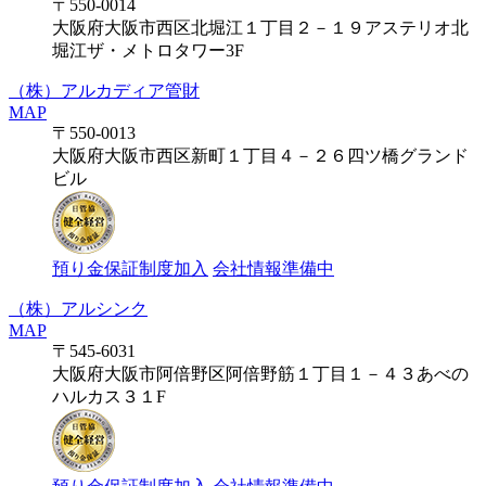
〒550-0014
大阪府大阪市西区北堀江１丁目２－１９アステリオ北
堀江ザ・メトロタワー3F
（株）アルカディア管財
MAP
〒550-0013
大阪府大阪市西区新町１丁目４－２６四ツ橋グランド
ビル
預り金保証制度加入
会社情報準備中
（株）アルシンク
MAP
〒545-6031
大阪府大阪市阿倍野区阿倍野筋１丁目１－４３あべの
ハルカス３１F