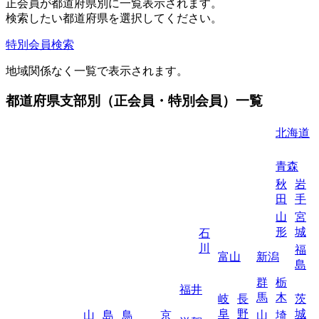
正会員が都道府県別に一覧表示されます。
検索したい都道府県を選択してください。
特別会員検索
地域関係なく一覧で表示されます。
都道府県支部別（正会員・特別会員）一覧
北海道
青森
秋
岩
田
手
山
宮
形
城
石
川
福
富山
新潟
島
群
栃
福井
馬
木
岐
長
茨
阜
野
城
山
島
鳥
京
山
埼