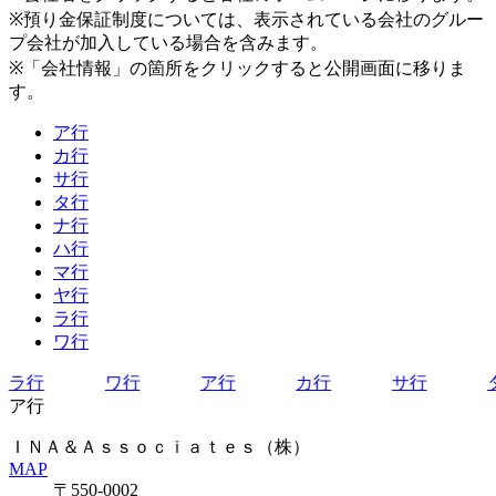
※預り金保証制度については、表示されている会社のグルー
プ会社が加入している場合を含みます。
※「会社情報」の箇所をクリックすると公開画面に移りま
す。
ア行
カ行
サ行
タ行
ナ行
ハ行
マ行
ヤ行
ラ行
ワ行
ラ行
ワ行
ア行
カ行
サ行
ア行
ＩＮＡ＆Ａｓｓｏｃｉａｔｅｓ（株）
MAP
〒550-0002