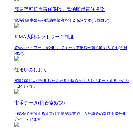
簡易宿所賠償責任保険／民泊賠償責任保険
簡易宿泊事業者や民泊事業者を守る保険です(会員限定)。
JPMA人財ネットワーク制度
協会ネットワークを利用してキャリア継続を繋ぐ取組みです(会員
限定)。
住まいのしおり
累計200万人が利用した入居者の快適な生活をサポートするための
しおりです。
市場データ(日管協短観)
当協会で実施する賃貸住宅景況調査で、入居率等の数値を指数化し
分析しています。