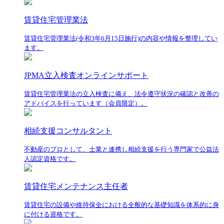
賃貸住宅管理業法
賃貸住宅管理業法(令和3年6月15日施行)の内容や情報を整理してい
ます。
JPMA立入検査オンラインサポート
賃貸住宅管理業法の立入検査に備え、法令遵守状況の確認と改善の
アドバイスを行っています（会員限定）。
相続支援コンサルタント
不動産のプロとして、士業と連携し相続支援を行う専門家で公益法
人認定資格です。
賃貸住宅メンテナンス主任者
賃貸住宅の設備や維持保全における全般的な基礎知識を体系的に身
に付ける資格です。