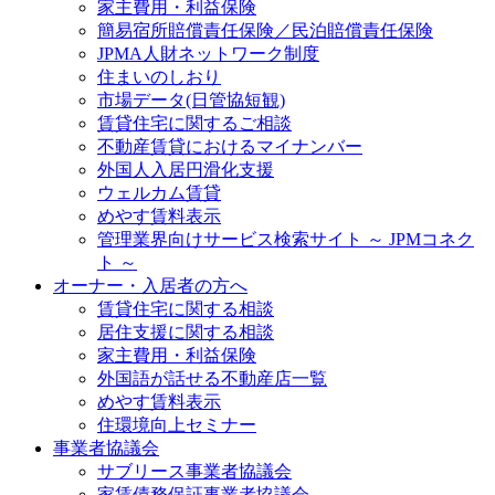
家主費用・利益保険
簡易宿所賠償責任保険／民泊賠償責任保険
JPMA人財ネットワーク制度
住まいのしおり
市場データ(日管協短観)
賃貸住宅に関するご相談
不動産賃貸におけるマイナンバー
外国人入居円滑化支援
ウェルカム賃貸
めやす賃料表示
管理業界向けサービス検索サイト ～ JPMコネク
ト ～
オーナー・入居者の方へ
賃貸住宅に関する相談
居住支援に関する相談
家主費用・利益保険
外国語が話せる不動産店一覧
めやす賃料表示
住環境向上セミナー
事業者協議会
サブリース事業者協議会
家賃債務保証事業者協議会