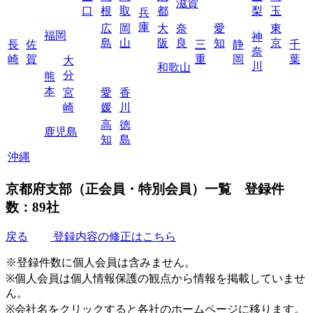
滋賀
口
根
取
都
梨
玉
兵
庫
広
岡
大
奈
愛
東
福岡
神
島
山
阪
良
知
京
長
佐
三
静
千
奈
崎
賀
重
岡
葉
大
川
和歌山
分
熊
本
宮
愛
香
崎
媛
川
高
徳
鹿児島
知
島
沖縄
京都府支部（正会員・特別会員）一覧
登録件
数：89社
戻る
登録内容の修正はこちら
※登録件数に個人会員は含みません。
※個人会員は個人情報保護の観点から情報を掲載していませ
ん。
※会社名をクリックすると各社のホームページに移ります。