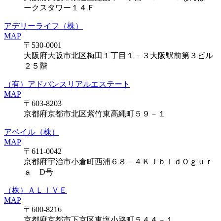
ークスタワー１４Ｆ
アデリーライフ（株）
MAP
〒530-0001
大阪府大阪市北区梅田１丁目１－３大阪駅前第３ビル
２５階
（有）アドバンスリアルエステート
MAP
〒603-8203
京都府京都市北区紫竹東高縄町５９－１
アベイル（株）
MAP
〒611-0042
京都府宇治市小倉町西浦６８－４ＫＪｂｌｄＯｇｕｒ
ａ D号
（株）ＡＬＩＶＥ
MAP
〒600-8216
京都府京都市下京区東塩小路町５４４－１