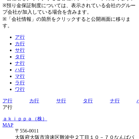
※預り金保証制度については、表示されている会社のグルー
プ会社が加入している場合を含みます。
※「会社情報」の箇所をクリックすると公開画面に移りま
す。
ア行
カ行
サ行
タ行
ナ行
ハ行
マ行
ラ行
ワ行
ア行
カ行
サ行
タ行
ナ行
ア行
ａｋｉｐｐａ（株）
MAP
〒556-0011
大阪府大阪市浪速区難波中２丁目１０－７０なんばパ