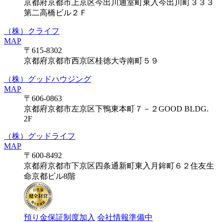
京都府京都市上京区今出川通室町東入今出川町３３３
第二高橋ビル２Ｆ
（株）クライフ
MAP
〒615-8302
京都府京都市西京区桂徳大寺南町５９
（株）グッドハウジング
MAP
〒606-0863
京都府京都市左京区下鴨東本町７－２GOOD BLDG.
2F
（株）グッドライフ
MAP
〒600-8492
京都府京都市下京区四条通新町東入月鉾町６２住友生
命京都ビル8階
預り金保証制度加入
会社情報準備中