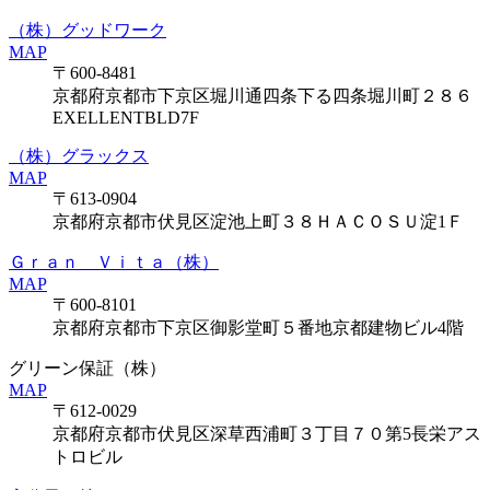
（株）グッドワーク
MAP
〒600-8481
京都府京都市下京区堀川通四条下る四条堀川町２８６
EXELLENTBLD7F
（株）グラックス
MAP
〒613-0904
京都府京都市伏見区淀池上町３８ＨＡＣＯＳＵ淀1Ｆ
Ｇｒａｎ Ｖｉｔａ（株）
MAP
〒600-8101
京都府京都市下京区御影堂町５番地京都建物ビル4階
グリーン保証（株）
MAP
〒612-0029
京都府京都市伏見区深草西浦町３丁目７０第5長栄アス
トロビル