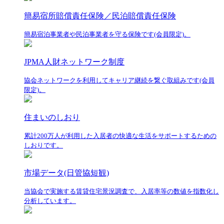
簡易宿所賠償責任保険／民泊賠償責任保険
簡易宿泊事業者や民泊事業者を守る保険です(会員限定)。
JPMA人財ネットワーク制度
協会ネットワークを利用してキャリア継続を繋ぐ取組みです(会員
限定)。
住まいのしおり
累計200万人が利用した入居者の快適な生活をサポートするための
しおりです。
市場データ(日管協短観)
当協会で実施する賃貸住宅景況調査で、入居率等の数値を指数化し
分析しています。