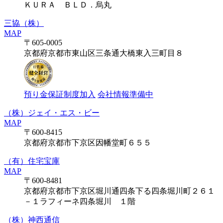
ＫＵＲＡ ＢＬＤ．烏丸
三協（株）
MAP
〒605-0005
京都府京都市東山区三条通大橋東入三町目８
預り金保証制度加入
会社情報準備中
（株）ジェイ・エス・ビー
MAP
〒600-8415
京都府京都市下京区因幡堂町６５５
（有）住宅宝庫
MAP
〒600-8481
京都府京都市下京区堀川通四条下る四条堀川町２６１
－１ラフィーネ四条堀川 １階
（株）神西通信