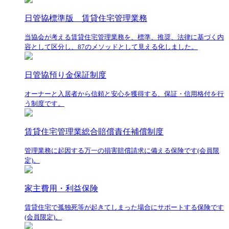
日管協標準版 賃貸住宅管理業務
当協会が考える賃貸住宅管理業務を、標準、推奨、法律に基づく内
容として区分し、87のメソッドとして見える化しました。
日管協預り金保証制度
オーナーと入居者から信頼と安心を獲得する、保証・信用格付を行
う制度です。
賃貸住宅管理業総合賠償責任補償制度
管理業務に起因する万一の損害賠償請求に備える保険です(会員限
定)。
家主費用・利益保険
賃貸住宅で孤独死等が起きてしまった場合にサポートする保険です
(会員限定)。