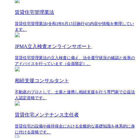
賃貸住宅管理業法
賃貸住宅管理業法(令和3年6月15日施行)の内容や情報を整理してい
ます。
JPMA立入検査オンラインサポート
賃貸住宅管理業法の立入検査に備え、法令遵守状況の確認と改善の
アドバイスを行っています（会員限定）。
相続支援コンサルタント
不動産のプロとして、士業と連携し相続支援を行う専門家で公益法
人認定資格です。
賃貸住宅メンテナンス主任者
賃貸住宅の設備や維持保全における全般的な基礎知識を体系的に身
に付ける資格です。