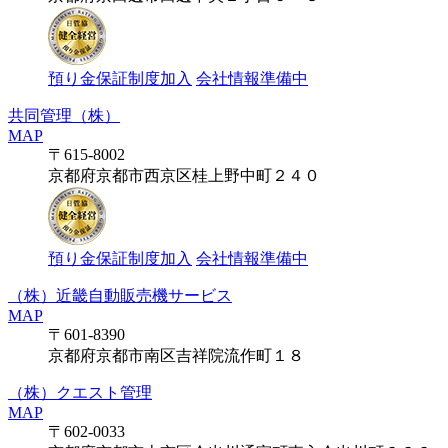
預り金保証制度加入
会社情報準備中
共同管理（株）
MAP
〒615-8002
京都府京都市西京区桂上野中町２４０
預り金保証制度加入
会社情報準備中
（株）近畿自動販売機サービス
MAP
〒601-8390
京都府京都市南区吉祥院流作町１８
（株）クエスト管理
MAP
〒602-0033