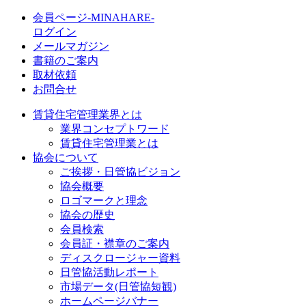
会員ページ-MINAHARE-
ログイン
メールマガジン
書籍のご案内
取材依頼
お問合せ
賃貸住宅管理業界とは
業界コンセプトワード
賃貸住宅管理業とは
協会について
ご挨拶・日管協ビジョン
協会概要
ロゴマークと理念
協会の歴史
会員検索
会員証・襟章のご案内
ディスクロージャー資料
日管協活動レポート
市場データ(日管協短観)
ホームページバナー