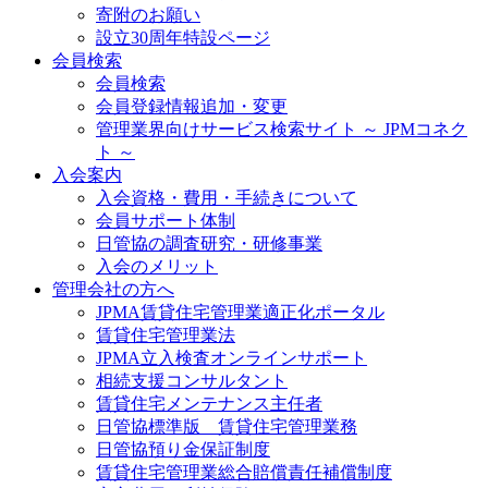
寄附のお願い
設立30周年特設ページ
会員検索
会員検索
会員登録情報追加・変更
管理業界向けサービス検索サイト ～ JPMコネク
ト ～
入会案内
入会資格・費用・手続きについて
会員サポート体制
日管協の調査研究・研修事業
入会のメリット
管理会社の方へ
JPMA賃貸住宅管理業適正化ポータル
賃貸住宅管理業法
JPMA立入検査オンラインサポート
相続支援コンサルタント
賃貸住宅メンテナンス主任者
日管協標準版 賃貸住宅管理業務
日管協預り金保証制度
賃貸住宅管理業総合賠償責任補償制度