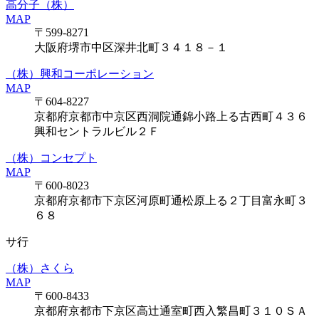
高分子（株）
MAP
〒599-8271
大阪府堺市中区深井北町３４１８－１
（株）興和コーポレーション
MAP
〒604-8227
京都府京都市中京区西洞院通錦小路上る古西町４３６
興和セントラルビル２Ｆ
（株）コンセプト
MAP
〒600-8023
京都府京都市下京区河原町通松原上る２丁目富永町３
６８
サ行
（株）さくら
MAP
〒600-8433
京都府京都市下京区高辻通室町西入繁昌町３１０ＳＡ