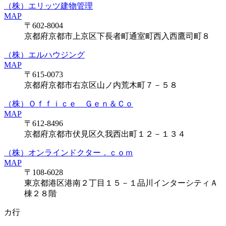
（株）エリッツ建物管理
MAP
〒602-8004
京都府京都市上京区下長者町通室町西入西鷹司町８
（株）エルハウジング
MAP
〒615-0073
京都府京都市右京区山ノ内荒木町７－５８
（株）Ｏｆｆｉｃｅ Ｇｅｎ＆Ｃｏ
MAP
〒612-8496
京都府京都市伏見区久我西出町１２－１３４
（株）オンラインドクター．ｃｏｍ
MAP
〒108-6028
東京都港区港南２丁目１５－１品川インターシティＡ
棟２８階
カ行