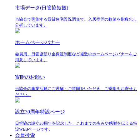
市場データ(日管協短観)
当協会で実施する賃貸住宅景況調査で、入居率等の数値を指数化し
分析しています。
ホームページバナー
会員用、日管協預り金保証制度など複数のホームページバナーをご
用意しています。
寄附のお願い
当協会の事業活動にご理解・ご賛同をいただき、ご寄附をお寄せく
ださい。
設立30周年特設ページ
日管協の設立30周年を記念した、これまでの歩みや感謝を伝える特
設WEBページです。
会員検索