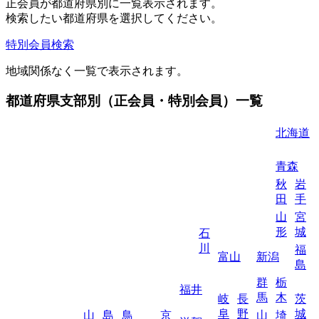
正会員が都道府県別に一覧表示されます。
検索したい都道府県を選択してください。
特別会員検索
地域関係なく一覧で表示されます。
都道府県支部別（正会員・特別会員）一覧
北海道
青森
秋
岩
田
手
山
宮
形
城
石
川
福
富山
新潟
島
群
栃
福井
馬
木
岐
長
茨
阜
野
城
山
島
鳥
京
山
埼