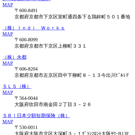
MAP
〒600-8491
京都府京都市下京区室町通四条下る鶏鉾町５０１番地
（株）Ｉｎｄｉ Ｗｏｒｋｓ
MAP
〒600-8099
京都府京都市下京区上柳町３３１
（株）永都
MAP
〒606-8204
京都府京都市左京区田中下柳町８－１３今出川ﾋﾞﾙ1Ｆ
ＳＬＳ（株）
MAP
〒564-0044
大阪府吹田市南金田２丁目３－２６
ＳＢＩ日本少額短期保険（株）
MAP
〒530-0011
大阪府大阪市北区大深町３－１ｸﾞﾗﾝﾌﾛﾝﾄ大阪ﾀﾜｰB13F