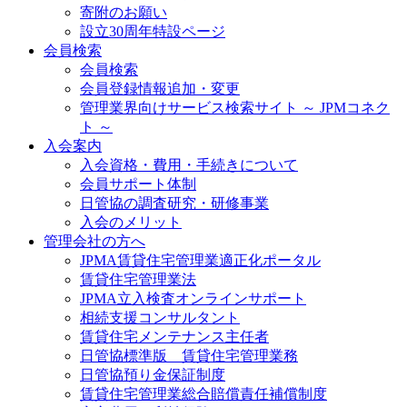
寄附のお願い
設立30周年特設ページ
会員検索
会員検索
会員登録情報追加・変更
管理業界向けサービス検索サイト ～ JPMコネク
ト ～
入会案内
入会資格・費用・手続きについて
会員サポート体制
日管協の調査研究・研修事業
入会のメリット
管理会社の方へ
JPMA賃貸住宅管理業適正化ポータル
賃貸住宅管理業法
JPMA立入検査オンラインサポート
相続支援コンサルタント
賃貸住宅メンテナンス主任者
日管協標準版 賃貸住宅管理業務
日管協預り金保証制度
賃貸住宅管理業総合賠償責任補償制度