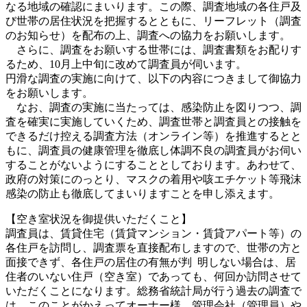
なる地域の確認にまいります。この際、調査地域の各住戸及
び世帯の居住状況を把握するとともに、リーフレット（調査
のお知らせ）を配布の上、調査への協力をお願いします。
さらに、調査をお願いする世帯には、調査書類をお配りす
るため、10月上中旬に改めて調査員が伺います。
円滑な調査の実施に向けて、以下の内容につきまして御協力
をお願いします。
なお、調査の実施に当たっては、感染防止を図りつつ、調
査を確実に実施していくため、調査世帯と調査員との接触を
できるだけ控える調査方法（オンライン等）を推進するとと
もに、調査員の健康管理を徹底し体調不良の調査員がお伺い
することがないようにすることとしております。あわせて、
政府の対策にのっとり、マスクの着用や咳エチケット等飛沫
感染の防止も徹底してまいりますことを申し添えます。
【空き室状況を御提供いただくこと】
調査員は、賃貸住宅（賃貸マンション・賃貸アパート等）の
各住戸を訪問し、調査票を直接配布しますので、世帯の方と
面接できず、各住戸の居住の有無が判 明しない場合は、居
住者のいない住戸（空き室）であっても、何回か訪問させて
いただくことになります。総務省統計局が行う過去の調査で
は、このことがかえってオーナー様、管理会社（管理員）や