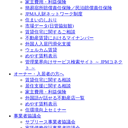
家主費用・利益保険
簡易宿所賠償責任保険／民泊賠償責任保険
JPMA人財ネットワーク制度
住まいのしおり
市場データ(日管協短観)
賃貸住宅に関するご相談
不動産賃貸におけるマイナンバー
外国人入居円滑化支援
ウェルカム賃貸
めやす賃料表示
管理業界向けサービス検索サイト ～ JPMコネク
ト ～
オーナー・入居者の方へ
賃貸住宅に関する相談
居住支援に関する相談
家主費用・利益保険
外国語が話せる不動産店一覧
めやす賃料表示
住環境向上セミナー
事業者協議会
サブリース事業者協議会
家賃債務保証事業者協議会