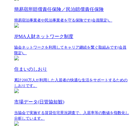
簡易宿所賠償責任保険／民泊賠償責任保険
簡易宿泊事業者や民泊事業者を守る保険です(会員限定)。
JPMA人財ネットワーク制度
協会ネットワークを利用してキャリア継続を繋ぐ取組みです(会員
限定)。
住まいのしおり
累計200万人が利用した入居者の快適な生活をサポートするための
しおりです。
市場データ(日管協短観)
当協会で実施する賃貸住宅景況調査で、入居率等の数値を指数化し
分析しています。