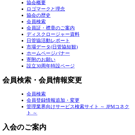
協会概要
ロゴマークと理念
協会の歴史
会員検索
会員証・襟章のご案内
ディスクロージャー資料
日管協活動レポート
市場データ(日管協短観)
ホームページバナー
寄附のお願い
設立30周年特設ページ
会員検索・会員情報変更
会員検索
会員登録情報追加・変更
管理業界向けサービス検索サイト ～ JPMコネク
ト ～
入会のご案内