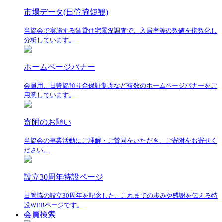
市場データ(日管協短観)
当協会で実施する賃貸住宅景況調査で、入居率等の数値を指数化し
分析しています。
ホームページバナー
会員用、日管協預り金保証制度など複数のホームページバナーをご
用意しています。
寄附のお願い
当協会の事業活動にご理解・ご賛同をいただき、ご寄附をお寄せく
ださい。
設立30周年特設ページ
日管協の設立30周年を記念した、これまでの歩みや感謝を伝える特
設WEBページです。
会員検索