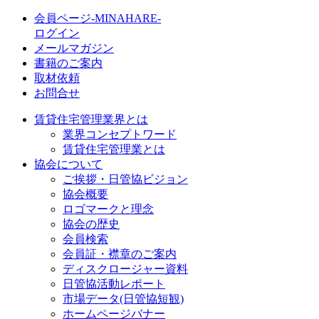
会員ページ-MINAHARE-
ログイン
メールマガジン
書籍のご案内
取材依頼
お問合せ
賃貸住宅管理業界とは
業界コンセプトワード
賃貸住宅管理業とは
協会について
ご挨拶・日管協ビジョン
協会概要
ロゴマークと理念
協会の歴史
会員検索
会員証・襟章のご案内
ディスクロージャー資料
日管協活動レポート
市場データ(日管協短観)
ホームページバナー