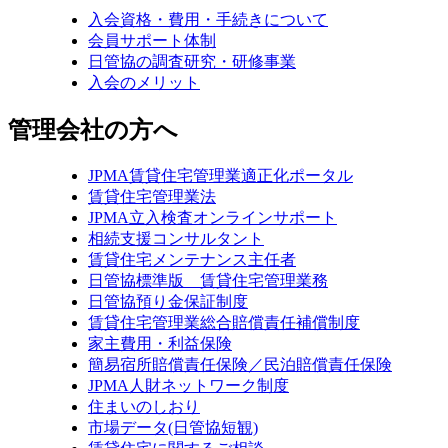
入会資格・費用・手続きについて
会員サポート体制
日管協の調査研究・研修事業
入会のメリット
管理会社の方へ
JPMA賃貸住宅管理業適正化ポータル
賃貸住宅管理業法
JPMA立入検査オンラインサポート
相続支援コンサルタント
賃貸住宅メンテナンス主任者
日管協標準版 賃貸住宅管理業務
日管協預り金保証制度
賃貸住宅管理業総合賠償責任補償制度
家主費用・利益保険
簡易宿所賠償責任保険／民泊賠償責任保険
JPMA人財ネットワーク制度
住まいのしおり
市場データ(日管協短観)