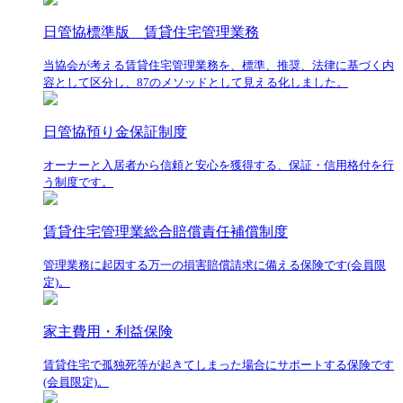
日管協標準版 賃貸住宅管理業務
当協会が考える賃貸住宅管理業務を、標準、推奨、法律に基づく内
容として区分し、87のメソッドとして見える化しました。
日管協預り金保証制度
オーナーと入居者から信頼と安心を獲得する、保証・信用格付を行
う制度です。
賃貸住宅管理業総合賠償責任補償制度
管理業務に起因する万一の損害賠償請求に備える保険です(会員限
定)。
家主費用・利益保険
賃貸住宅で孤独死等が起きてしまった場合にサポートする保険です
(会員限定)。