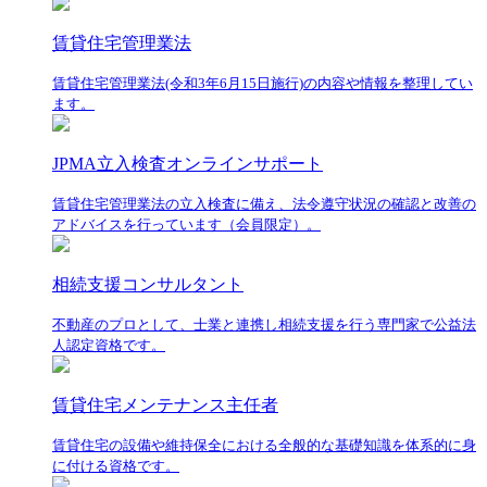
賃貸住宅管理業法
賃貸住宅管理業法(令和3年6月15日施行)の内容や情報を整理してい
ます。
JPMA立入検査オンラインサポート
賃貸住宅管理業法の立入検査に備え、法令遵守状況の確認と改善の
アドバイスを行っています（会員限定）。
相続支援コンサルタント
不動産のプロとして、士業と連携し相続支援を行う専門家で公益法
人認定資格です。
賃貸住宅メンテナンス主任者
賃貸住宅の設備や維持保全における全般的な基礎知識を体系的に身
に付ける資格です。