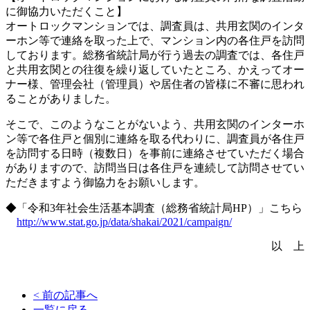
に御協力いただくこと】
オートロックマンションでは、調査員は、共用玄関のインタ
ーホン等で連絡を取った上で、マンション内の各住戸を訪問
しております。総務省統計局が行う過去の調査では、各住戸
と共用玄関との往復を繰り返していたところ、かえってオー
ナー様、管理会社（管理員）や居住者の皆様に不審に思われ
ることがありました。
そこで、このようなことがないよう、共用玄関のインターホ
ン等で各住戸と個別に連絡を取る代わりに、調査員が各住戸
を訪問する日時（複数日）を事前に連絡させていただく場合
がありますので、訪問当日は各住戸を連続して訪問させてい
ただきますよう御協力をお願いします。
◆「令和3年社会生活基本調査（総務省統計局HP）」こちら
http://www.stat.go.jp/data/shakai/2021/campaign/
以 上
< 前の記事へ
一覧に戻る