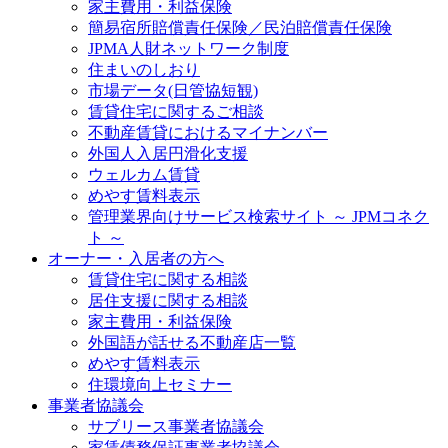
家主費用・利益保険
簡易宿所賠償責任保険／民泊賠償責任保険
JPMA人財ネットワーク制度
住まいのしおり
市場データ(日管協短観)
賃貸住宅に関するご相談
不動産賃貸におけるマイナンバー
外国人入居円滑化支援
ウェルカム賃貸
めやす賃料表示
管理業界向けサービス検索サイト ～ JPMコネク
ト ～
オーナー・入居者の方へ
賃貸住宅に関する相談
居住支援に関する相談
家主費用・利益保険
外国語が話せる不動産店一覧
めやす賃料表示
住環境向上セミナー
事業者協議会
サブリース事業者協議会
家賃債務保証事業者協議会