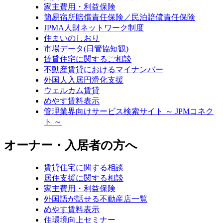
家主費用・利益保険
簡易宿所賠償責任保険／民泊賠償責任保険
JPMA人財ネットワーク制度
住まいのしおり
市場データ(日管協短観)
賃貸住宅に関するご相談
不動産賃貸におけるマイナンバー
外国人入居円滑化支援
ウェルカム賃貸
めやす賃料表示
管理業界向けサービス検索サイト ～ JPMコネク
ト ～
オーナー・入居者の方へ
賃貸住宅に関する相談
居住支援に関する相談
家主費用・利益保険
外国語が話せる不動産店一覧
めやす賃料表示
住環境向上セミナー