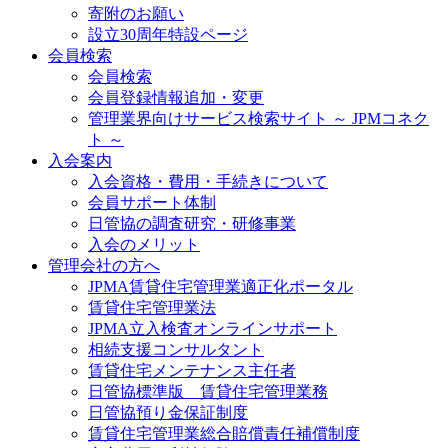
寄附のお願い
設立30周年特設ページ
会員検索
会員検索
会員登録情報追加・変更
管理業界向けサービス検索サイト ～ JPMコネク
ト ～
入会案内
入会資格・費用・手続きについて
会員サポート体制
日管協の調査研究・研修事業
入会のメリット
管理会社の方へ
JPMA賃貸住宅管理業適正化ポータル
賃貸住宅管理業法
JPMA立入検査オンラインサポート
相続支援コンサルタント
賃貸住宅メンテナンス主任者
日管協標準版 賃貸住宅管理業務
日管協預り金保証制度
賃貸住宅管理業総合賠償責任補償制度