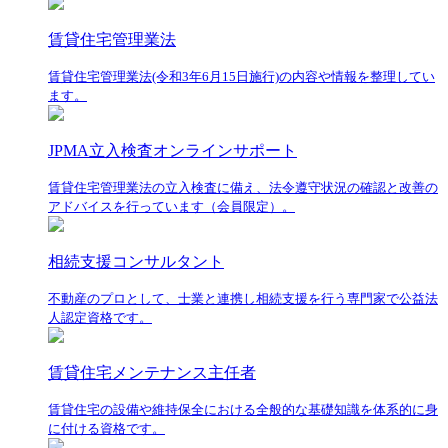
賃貸住宅管理業法
賃貸住宅管理業法(令和3年6月15日施行)の内容や情報を整理してい
ます。
JPMA立入検査オンラインサポート
賃貸住宅管理業法の立入検査に備え、法令遵守状況の確認と改善の
アドバイスを行っています（会員限定）。
相続支援コンサルタント
不動産のプロとして、士業と連携し相続支援を行う専門家で公益法
人認定資格です。
賃貸住宅メンテナンス主任者
賃貸住宅の設備や維持保全における全般的な基礎知識を体系的に身
に付ける資格です。