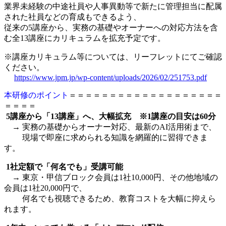
業界未経験の中途社員や人事異動等で新たに管理担当に配属
された社員などの育成もできるよう、
従来の5講座から、実務の基礎やオーナーへの対応方法を含
む全13講座にカリキュラムを拡充予定です。
※講座カリキュラム等については、リーフレットにてご確認
ください。
https://www.jpm.jp/wp-content/uploads/2026/02/251753.pdf
本研修のポイント
＝＝＝＝＝＝＝＝＝＝＝＝＝＝＝＝＝＝＝
＝＝＝＝
5講座から「13講座」へ、大幅拡充 ※1講座の目安は60分
→ 実務の基礎からオーナー対応、最新のAI活用術まで、
現場で即座に求められる知識を網羅的に習得できま
す。
1社定額で「何名でも」受講可能
→ 東京・甲信ブロック会員は1社10,000円、その他地域の
会員は1社20,000円で、
何名でも視聴できるため、教育コストを大幅に抑えら
れます。