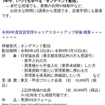
1年中、いつでも学べる「オンデマンド配信」
→ 多忙な現場でも、業務の合間や移動中など、
お好きな時間に1講座から受講でき、反復学習にも最適
です。
令和8年度賃貸管理キャリアスタートアップ研修 概要
＝＝＝
＝＝＝＝
研修形式：オンデマンド配信
配信期間：令和8年4月1日(水)～令和9年3月31日(水)
対 象：日管協会員（東京都支部以外の方も受講可）
・新卒入社の方
・異業種から中途入社（業界未経験）した方
・部署異動で新たに管理業務に携わる方
・管理業を体系的に再確認したい方 など
受 講 費：東京・甲信ブロック会員 1社 10,000円（税
込）
上記外地域の会員 1社 20,000円（税込）
※1社何名でも視聴可能です。
申 込：専用WEBフォーム
https://www.jpm.jp/webform/tokyo/training/