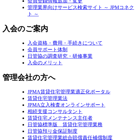
会員登録情報追加・変更
管理業界向けサービス検索サイト ～ JPMコネク
ト ～
入会のご案内
入会資格・費用・手続きについて
会員サポート体制
日管協の調査研究・研修事業
入会のメリット
管理会社の方へ
JPMA賃貸住宅管理業適正化ポータル
賃貸住宅管理業法
JPMA立入検査オンラインサポート
相続支援コンサルタント
賃貸住宅メンテナンス主任者
日管協標準版 賃貸住宅管理業務
日管協預り金保証制度
賃貸住宅管理業総合賠償責任補償制度