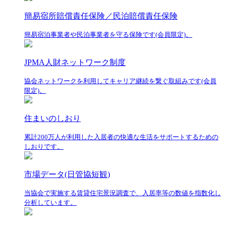
簡易宿所賠償責任保険／民泊賠償責任保険
簡易宿泊事業者や民泊事業者を守る保険です(会員限定)。
JPMA人財ネットワーク制度
協会ネットワークを利用してキャリア継続を繋ぐ取組みです(会員
限定)。
住まいのしおり
累計200万人が利用した入居者の快適な生活をサポートするための
しおりです。
市場データ(日管協短観)
当協会で実施する賃貸住宅景況調査で、入居率等の数値を指数化し
分析しています。