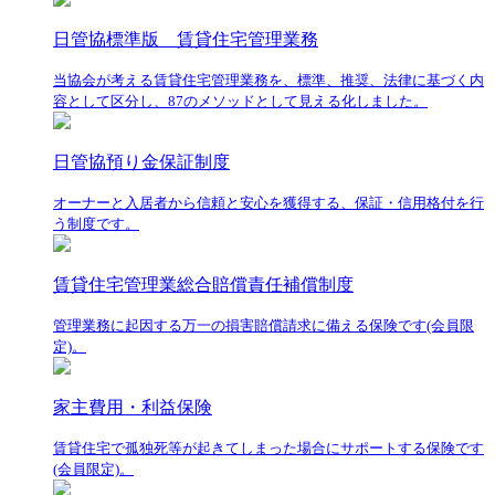
日管協標準版 賃貸住宅管理業務
当協会が考える賃貸住宅管理業務を、標準、推奨、法律に基づく内
容として区分し、87のメソッドとして見える化しました。
日管協預り金保証制度
オーナーと入居者から信頼と安心を獲得する、保証・信用格付を行
う制度です。
賃貸住宅管理業総合賠償責任補償制度
管理業務に起因する万一の損害賠償請求に備える保険です(会員限
定)。
家主費用・利益保険
賃貸住宅で孤独死等が起きてしまった場合にサポートする保険です
(会員限定)。