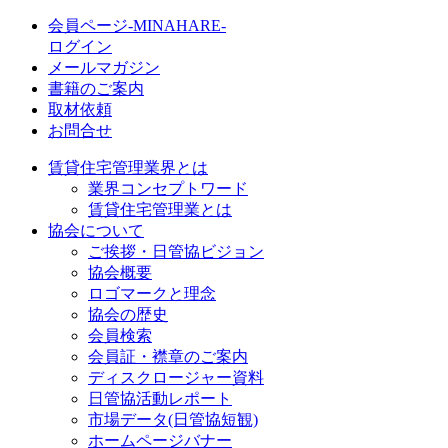
会員ページ-MINAHARE-
ログイン
メールマガジン
書籍のご案内
取材依頼
お問合せ
賃貸住宅管理業界とは
業界コンセプトワード
賃貸住宅管理業とは
協会について
ご挨拶・日管協ビジョン
協会概要
ロゴマークと理念
協会の歴史
会員検索
会員証・襟章のご案内
ディスクロージャー資料
日管協活動レポート
市場データ(日管協短観)
ホームページバナー