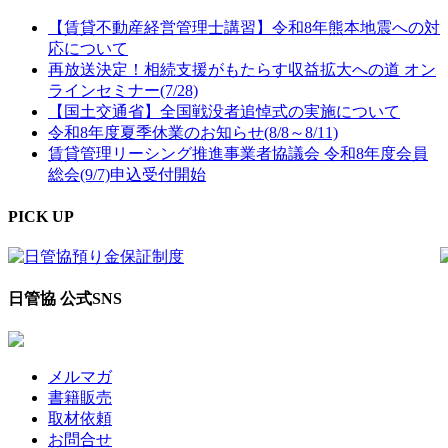
【賃貸不動産経営管理士講習】令和8年熊本地震への対
応について
再放送決定！相続支援がもたらす収益拡大への道 オン
ラインセミナー(7/28)
【国土交通省】全国戦没者追悼式の実施について
令和8年度夏季休業のお知らせ(8/8～8/11)
賃貸管理リーシング推進事業者協議会 令和8年度会員
総会(9/7)申込受付開始
PICK UP
日管協 公式SNS
メルマガ
書籍販売
取材依頼
お問合せ