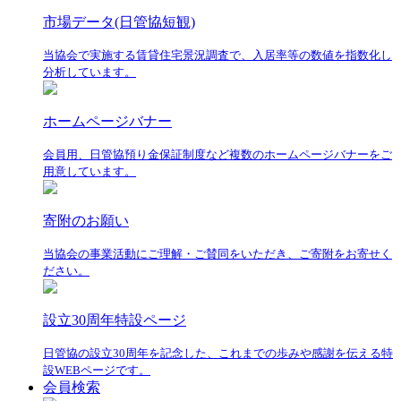
市場データ(日管協短観)
当協会で実施する賃貸住宅景況調査で、入居率等の数値を指数化し
分析しています。
ホームページバナー
会員用、日管協預り金保証制度など複数のホームページバナーをご
用意しています。
寄附のお願い
当協会の事業活動にご理解・ご賛同をいただき、ご寄附をお寄せく
ださい。
設立30周年特設ページ
日管協の設立30周年を記念した、これまでの歩みや感謝を伝える特
設WEBページです。
会員検索