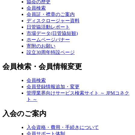
協会の歴史
会員検索
会員証・襟章のご案内
ディスクロージャー資料
日管協活動レポート
市場データ(日管協短観)
ホームページバナー
寄附のお願い
設立30周年特設ページ
会員検索・会員情報変更
会員検索
会員登録情報追加・変更
管理業界向けサービス検索サイト ～ JPMコネク
ト ～
入会のご案内
入会資格・費用・手続きについて
会員サポート体制