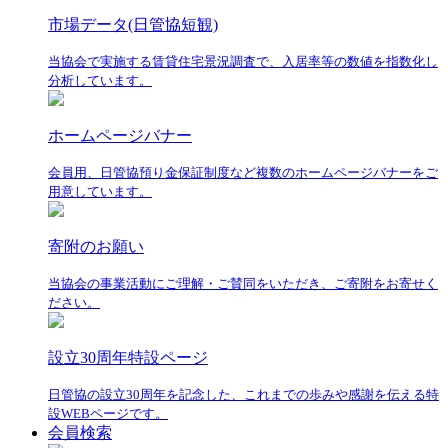
市場データ(日管協短観)
当協会で実施する賃貸住宅景況調査で、入居率等の数値を指数化し
分析しています。
ホームページバナー
会員用、日管協預り金保証制度など複数のホームページバナーをご
用意しています。
寄附のお願い
当協会の事業活動にご理解・ご賛同をいただき、ご寄附をお寄せく
ださい。
設立30周年特設ページ
日管協の設立30周年を記念した、これまでの歩みや感謝を伝える特
設WEBページです。
会員検索