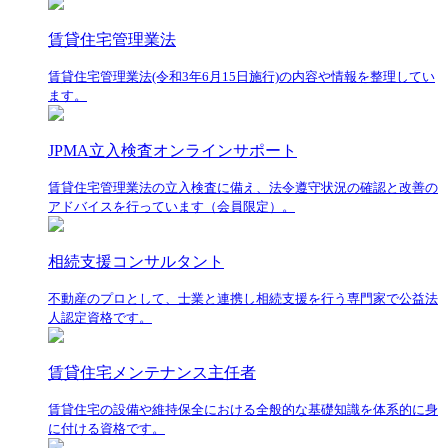
賃貸住宅管理業法
賃貸住宅管理業法(令和3年6月15日施行)の内容や情報を整理してい
ます。
JPMA立入検査オンラインサポート
賃貸住宅管理業法の立入検査に備え、法令遵守状況の確認と改善の
アドバイスを行っています（会員限定）。
相続支援コンサルタント
不動産のプロとして、士業と連携し相続支援を行う専門家で公益法
人認定資格です。
賃貸住宅メンテナンス主任者
賃貸住宅の設備や維持保全における全般的な基礎知識を体系的に身
に付ける資格です。