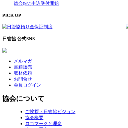
総会(9/7)申込受付開始
PICK UP
日管協 公式SNS
メルマガ
書籍販売
取材依頼
お問合せ
会員ログイン
協会について
ご挨拶・日管協ビジョン
協会概要
ロゴマークと理念