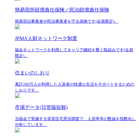
簡易宿所賠償責任保険／民泊賠償責任保険
簡易宿泊事業者や民泊事業者を守る保険です(会員限定)。
JPMA人財ネットワーク制度
協会ネットワークを利用してキャリア継続を繋ぐ取組みです(会員
限定)。
住まいのしおり
累計200万人が利用した入居者の快適な生活をサポートするための
しおりです。
市場データ(日管協短観)
当協会で実施する賃貸住宅景況調査で、入居率等の数値を指数化し
分析しています。