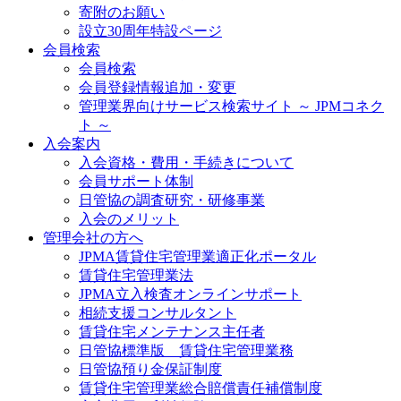
寄附のお願い
設立30周年特設ページ
会員検索
会員検索
会員登録情報追加・変更
管理業界向けサービス検索サイト ～ JPMコネク
ト ～
入会案内
入会資格・費用・手続きについて
会員サポート体制
日管協の調査研究・研修事業
入会のメリット
管理会社の方へ
JPMA賃貸住宅管理業適正化ポータル
賃貸住宅管理業法
JPMA立入検査オンラインサポート
相続支援コンサルタント
賃貸住宅メンテナンス主任者
日管協標準版 賃貸住宅管理業務
日管協預り金保証制度
賃貸住宅管理業総合賠償責任補償制度