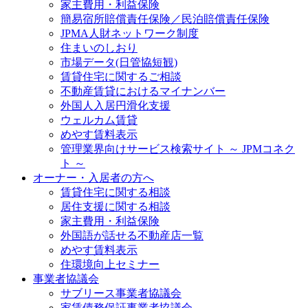
家主費用・利益保険
簡易宿所賠償責任保険／民泊賠償責任保険
JPMA人財ネットワーク制度
住まいのしおり
市場データ(日管協短観)
賃貸住宅に関するご相談
不動産賃貸におけるマイナンバー
外国人入居円滑化支援
ウェルカム賃貸
めやす賃料表示
管理業界向けサービス検索サイト ～ JPMコネク
ト ～
オーナー・入居者の方へ
賃貸住宅に関する相談
居住支援に関する相談
家主費用・利益保険
外国語が話せる不動産店一覧
めやす賃料表示
住環境向上セミナー
事業者協議会
サブリース事業者協議会
家賃債務保証事業者協議会