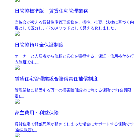
日管協標準版 賃貸住宅管理業務
当協会が考える賃貸住宅管理業務を、標準、推奨、法律に基づく内
容として区分し、87のメソッドとして見える化しました。
日管協預り金保証制度
オーナーと入居者から信頼と安心を獲得する、保証・信用格付を行
う制度です。
賃貸住宅管理業総合賠償責任補償制度
管理業務に起因する万一の損害賠償請求に備える保険です(会員限
定)。
家主費用・利益保険
賃貸住宅で孤独死等が起きてしまった場合にサポートする保険です
(会員限定)。