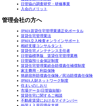
日管協の調査研究・研修事業
入会のメリット
管理会社の方へ
JPMA賃貸住宅管理業適正化ポータル
賃貸住宅管理業法
JPMA立入検査オンラインサポート
相続支援コンサルタント
賃貸住宅メンテナンス主任者
日管協標準版 賃貸住宅管理業務
日管協預り金保証制度
賃貸住宅管理業総合賠償責任補償制度
家主費用・利益保険
簡易宿所賠償責任保険／民泊賠償責任保険
JPMA人財ネットワーク制度
住まいのしおり
市場データ(日管協短観)
賃貸住宅に関するご相談
不動産賃貸におけるマイナンバー
外国人入居円滑化支援