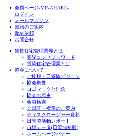
会員ページ-MINAHARE-
ログイン
メールマガジン
書籍のご案内
取材依頼
お問合せ
賃貸住宅管理業界とは
業界コンセプトワード
賃貸住宅管理業とは
協会について
ご挨拶・日管協ビジョン
協会概要
ロゴマークと理念
協会の歴史
会員検索
会員証・襟章のご案内
ディスクロージャー資料
日管協活動レポート
市場データ(日管協短観)
ホームページバナー