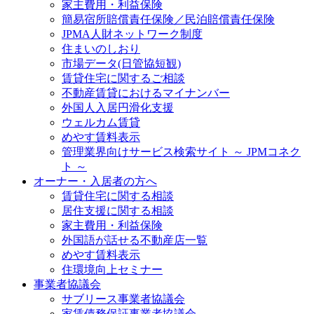
家主費用・利益保険
簡易宿所賠償責任保険／民泊賠償責任保険
JPMA人財ネットワーク制度
住まいのしおり
市場データ(日管協短観)
賃貸住宅に関するご相談
不動産賃貸におけるマイナンバー
外国人入居円滑化支援
ウェルカム賃貸
めやす賃料表示
管理業界向けサービス検索サイト ～ JPMコネク
ト ～
オーナー・入居者の方へ
賃貸住宅に関する相談
居住支援に関する相談
家主費用・利益保険
外国語が話せる不動産店一覧
めやす賃料表示
住環境向上セミナー
事業者協議会
サブリース事業者協議会
家賃債務保証事業者協議会