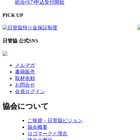
総会(9/7)申込受付開始
PICK UP
日管協 公式SNS
メルマガ
書籍販売
取材依頼
お問合せ
会員ログイン
協会について
ご挨拶・日管協ビジョン
協会概要
ロゴマークと理念