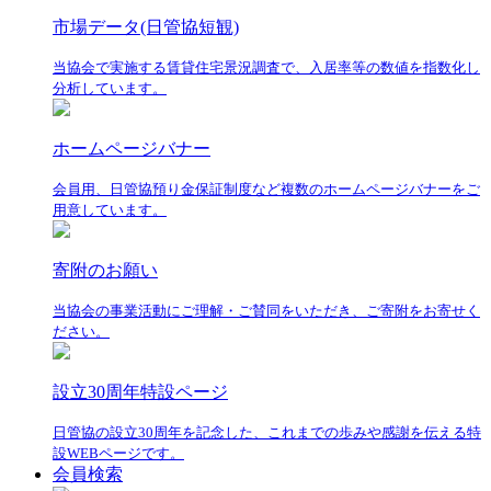
市場データ(日管協短観)
当協会で実施する賃貸住宅景況調査で、入居率等の数値を指数化し
分析しています。
ホームページバナー
会員用、日管協預り金保証制度など複数のホームページバナーをご
用意しています。
寄附のお願い
当協会の事業活動にご理解・ご賛同をいただき、ご寄附をお寄せく
ださい。
設立30周年特設ページ
日管協の設立30周年を記念した、これまでの歩みや感謝を伝える特
設WEBページです。
会員検索