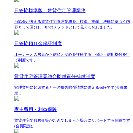
日管協標準版 賃貸住宅管理業務
当協会が考える賃貸住宅管理業務を、標準、推奨、法律に基づく内
容として区分し、87のメソッドとして見える化しました。
日管協預り金保証制度
オーナーと入居者から信頼と安心を獲得する、保証・信用格付を行
う制度です。
賃貸住宅管理業総合賠償責任補償制度
管理業務に起因する万一の損害賠償請求に備える保険です(会員限
定)。
家主費用・利益保険
賃貸住宅で孤独死等が起きてしまった場合にサポートする保険です
(会員限定)。