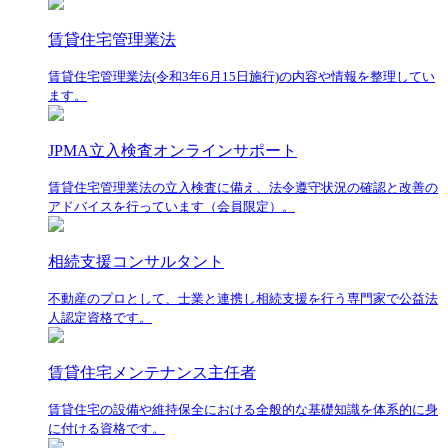
賃貸住宅管理業法
賃貸住宅管理業法(令和3年6月15日施行)の内容や情報を整理してい
ます。
JPMA立入検査オンラインサポート
賃貸住宅管理業法の立入検査に備え、法令遵守状況の確認と改善の
アドバイスを行っています（会員限定）。
相続支援コンサルタント
不動産のプロとして、士業と連携し相続支援を行う専門家で公益法
人認定資格です。
賃貸住宅メンテナンス主任者
賃貸住宅の設備や維持保全における全般的な基礎知識を体系的に身
に付ける資格です。