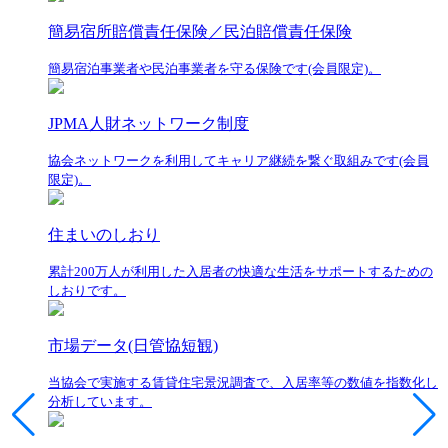
簡易宿所賠償責任保険／民泊賠償責任保険
簡易宿泊事業者や民泊事業者を守る保険です(会員限定)。
JPMA人財ネットワーク制度
協会ネットワークを利用してキャリア継続を繋ぐ取組みです(会員
限定)。
住まいのしおり
累計200万人が利用した入居者の快適な生活をサポートするための
しおりです。
市場データ(日管協短観)
当協会で実施する賃貸住宅景況調査で、入居率等の数値を指数化し
分析しています。