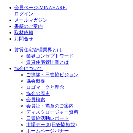
会員ページ-MINAHARE-
ログイン
メールマガジン
書籍のご案内
取材依頼
お問合せ
賃貸住宅管理業界とは
業界コンセプトワード
賃貸住宅管理業とは
協会について
ご挨拶・日管協ビジョン
協会概要
ロゴマークと理念
協会の歴史
会員検索
会員証・襟章のご案内
ディスクロージャー資料
日管協活動レポート
市場データ(日管協短観)
ホームページバナー