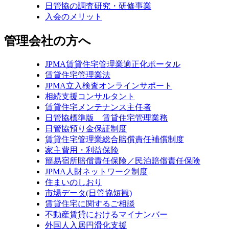
日管協の調査研究・研修事業
入会のメリット
管理会社の方へ
JPMA賃貸住宅管理業適正化ポータル
賃貸住宅管理業法
JPMA立入検査オンラインサポート
相続支援コンサルタント
賃貸住宅メンテナンス主任者
日管協標準版 賃貸住宅管理業務
日管協預り金保証制度
賃貸住宅管理業総合賠償責任補償制度
家主費用・利益保険
簡易宿所賠償責任保険／民泊賠償責任保険
JPMA人財ネットワーク制度
住まいのしおり
市場データ(日管協短観)
賃貸住宅に関するご相談
不動産賃貸におけるマイナンバー
外国人入居円滑化支援