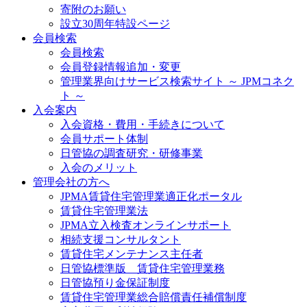
寄附のお願い
設立30周年特設ページ
会員検索
会員検索
会員登録情報追加・変更
管理業界向けサービス検索サイト ～ JPMコネク
ト ～
入会案内
入会資格・費用・手続きについて
会員サポート体制
日管協の調査研究・研修事業
入会のメリット
管理会社の方へ
JPMA賃貸住宅管理業適正化ポータル
賃貸住宅管理業法
JPMA立入検査オンラインサポート
相続支援コンサルタント
賃貸住宅メンテナンス主任者
日管協標準版 賃貸住宅管理業務
日管協預り金保証制度
賃貸住宅管理業総合賠償責任補償制度