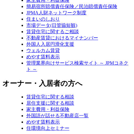
家主費用・利益保険
簡易宿所賠償責任保険／民泊賠償責任保険
JPMA人財ネットワーク制度
住まいのしおり
市場データ(日管協短観)
賃貸住宅に関するご相談
不動産賃貸におけるマイナンバー
外国人入居円滑化支援
ウェルカム賃貸
めやす賃料表示
管理業界向けサービス検索サイト ～ JPMコネク
ト ～
オーナー・入居者の方へ
賃貸住宅に関する相談
居住支援に関する相談
家主費用・利益保険
外国語が話せる不動産店一覧
めやす賃料表示
住環境向上セミナー