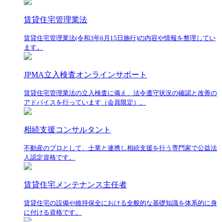
賃貸住宅管理業法
賃貸住宅管理業法(令和3年6月15日施行)の内容や情報を整理してい
ます。
JPMA立入検査オンラインサポート
賃貸住宅管理業法の立入検査に備え、法令遵守状況の確認と改善の
アドバイスを行っています（会員限定）。
相続支援コンサルタント
不動産のプロとして、士業と連携し相続支援を行う専門家で公益法
人認定資格です。
賃貸住宅メンテナンス主任者
賃貸住宅の設備や維持保全における全般的な基礎知識を体系的に身
に付ける資格です。