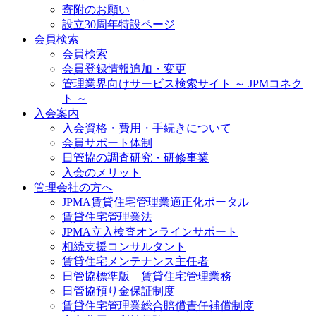
寄附のお願い
設立30周年特設ページ
会員検索
会員検索
会員登録情報追加・変更
管理業界向けサービス検索サイト ～ JPMコネク
ト ～
入会案内
入会資格・費用・手続きについて
会員サポート体制
日管協の調査研究・研修事業
入会のメリット
管理会社の方へ
JPMA賃貸住宅管理業適正化ポータル
賃貸住宅管理業法
JPMA立入検査オンラインサポート
相続支援コンサルタント
賃貸住宅メンテナンス主任者
日管協標準版 賃貸住宅管理業務
日管協預り金保証制度
賃貸住宅管理業総合賠償責任補償制度