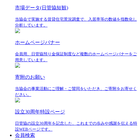
市場データ(日管協短観)
当協会で実施する賃貸住宅景況調査で、入居率等の数値を指数化し
分析しています。
ホームページバナー
会員用、日管協預り金保証制度など複数のホームページバナーをご
用意しています。
寄附のお願い
当協会の事業活動にご理解・ご賛同をいただき、ご寄附をお寄せく
ださい。
設立30周年特設ページ
日管協の設立30周年を記念した、これまでの歩みや感謝を伝える特
設WEBページです。
会員検索