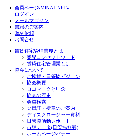
会員ページ-MINAHARE-
ログイン
メールマガジン
書籍のご案内
取材依頼
お問合せ
賃貸住宅管理業界とは
業界コンセプトワード
賃貸住宅管理業とは
協会について
ご挨拶・日管協ビジョン
協会概要
ロゴマークと理念
協会の歴史
会員検索
会員証・襟章のご案内
ディスクロージャー資料
日管協活動レポート
市場データ(日管協短観)
ホームページバナー