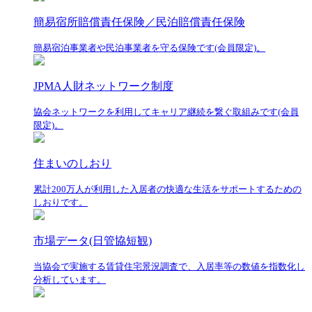
簡易宿所賠償責任保険／民泊賠償責任保険
簡易宿泊事業者や民泊事業者を守る保険です(会員限定)。
JPMA人財ネットワーク制度
協会ネットワークを利用してキャリア継続を繋ぐ取組みです(会員
限定)。
住まいのしおり
累計200万人が利用した入居者の快適な生活をサポートするための
しおりです。
市場データ(日管協短観)
当協会で実施する賃貸住宅景況調査で、入居率等の数値を指数化し
分析しています。