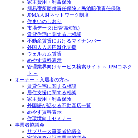
家主費用・利益保険
簡易宿所賠償責任保険／民泊賠償責任保険
JPMA人財ネットワーク制度
住まいのしおり
市場データ(日管協短観)
賃貸住宅に関するご相談
不動産賃貸におけるマイナンバー
外国人入居円滑化支援
ウェルカム賃貸
めやす賃料表示
管理業界向けサービス検索サイト ～ JPMコネク
ト ～
オーナー・入居者の方へ
賃貸住宅に関する相談
居住支援に関する相談
家主費用・利益保険
外国語が話せる不動産店一覧
めやす賃料表示
住環境向上セミナー
事業者協議会
サブリース事業者協議会
家賃債務保証事業者協議会