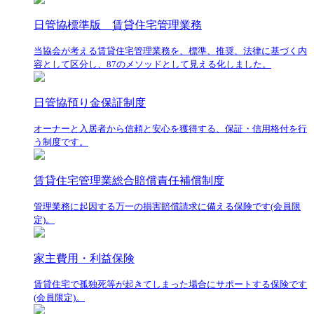
日管協標準版 賃貸住宅管理業務
当協会が考える賃貸住宅管理業務を、標準、推奨、法律に基づく内
容として区分し、87のメソッドとして見える化しました。
日管協預り金保証制度
オーナーと入居者から信頼と安心を獲得する、保証・信用格付を行
う制度です。
賃貸住宅管理業総合賠償責任補償制度
管理業務に起因する万一の損害賠償請求に備える保険です(会員限
定)。
家主費用・利益保険
賃貸住宅で孤独死等が起きてしまった場合にサポートする保険です
(会員限定)。