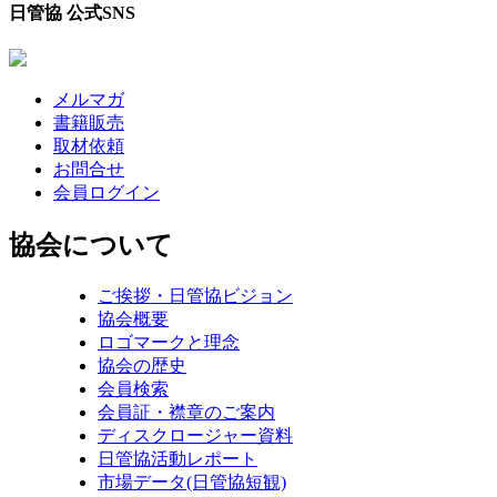
日管協 公式SNS
メルマガ
書籍販売
取材依頼
お問合せ
会員ログイン
協会について
ご挨拶・日管協ビジョン
協会概要
ロゴマークと理念
協会の歴史
会員検索
会員証・襟章のご案内
ディスクロージャー資料
日管協活動レポート
市場データ(日管協短観)