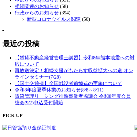
相続関連のお知らせ
(58)
行政からのお知らせ
(394)
新型コロナウイルス関連
(50)
最近の投稿
【賃貸不動産経営管理士講習】令和8年熊本地震への対
応について
再放送決定！相続支援がもたらす収益拡大への道 オン
ラインセミナー(7/28)
【国土交通省】全国戦没者追悼式の実施について
令和8年度夏季休業のお知らせ(8/8～8/11)
賃貸管理リーシング推進事業者協議会 令和8年度会員
総会(9/7)申込受付開始
PICK UP