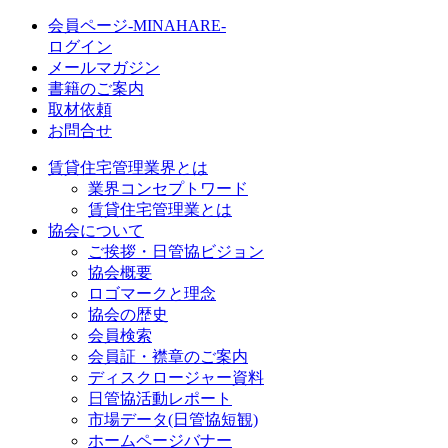
会員ページ-MINAHARE-
ログイン
メールマガジン
書籍のご案内
取材依頼
お問合せ
賃貸住宅管理業界とは
業界コンセプトワード
賃貸住宅管理業とは
協会について
ご挨拶・日管協ビジョン
協会概要
ロゴマークと理念
協会の歴史
会員検索
会員証・襟章のご案内
ディスクロージャー資料
日管協活動レポート
市場データ(日管協短観)
ホームページバナー