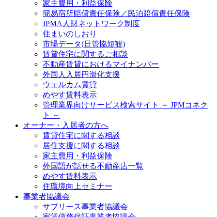
家主費用・利益保険
簡易宿所賠償責任保険／民泊賠償責任保険
JPMA人財ネットワーク制度
住まいのしおり
市場データ(日管協短観)
賃貸住宅に関するご相談
不動産賃貸におけるマイナンバー
外国人入居円滑化支援
ウェルカム賃貸
めやす賃料表示
管理業界向けサービス検索サイト ～ JPMコネク
ト ～
オーナー・入居者の方へ
賃貸住宅に関する相談
居住支援に関する相談
家主費用・利益保険
外国語が話せる不動産店一覧
めやす賃料表示
住環境向上セミナー
事業者協議会
サブリース事業者協議会
家賃債務保証事業者協議会