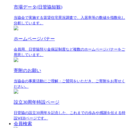
市場データ(日管協短観)
当協会で実施する賃貸住宅景況調査で、入居率等の数値を指数化し
分析しています。
ホームページバナー
会員用、日管協預り金保証制度など複数のホームページバナーをご
用意しています。
寄附のお願い
当協会の事業活動にご理解・ご賛同をいただき、ご寄附をお寄せく
ださい。
設立30周年特設ページ
日管協の設立30周年を記念した、これまでの歩みや感謝を伝える特
設WEBページです。
会員検索