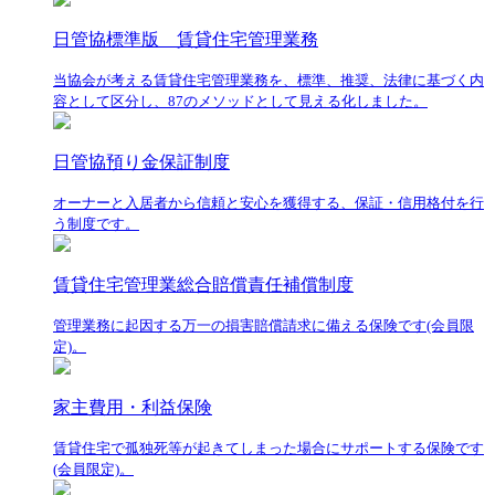
日管協標準版 賃貸住宅管理業務
当協会が考える賃貸住宅管理業務を、標準、推奨、法律に基づく内
容として区分し、87のメソッドとして見える化しました。
日管協預り金保証制度
オーナーと入居者から信頼と安心を獲得する、保証・信用格付を行
う制度です。
賃貸住宅管理業総合賠償責任補償制度
管理業務に起因する万一の損害賠償請求に備える保険です(会員限
定)。
家主費用・利益保険
賃貸住宅で孤独死等が起きてしまった場合にサポートする保険です
(会員限定)。