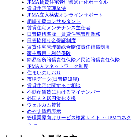
JPMA賃貸住宅管理業適正化ポータル
賃貸住宅管理業法
JPMA立入検査オンラインサポート
相続支援コンサルタント
賃貸住宅メンテナンス主任者
日管協標準版 賃貸住宅管理業務
日管協預り金保証制度
賃貸住宅管理業総合賠償責任補償制度
家主費用・利益保険
簡易宿所賠償責任保険／民泊賠償責任保険
JPMA人財ネットワーク制度
住まいのしおり
市場データ(日管協短観)
賃貸住宅に関するご相談
不動産賃貸におけるマイナンバー
外国人入居円滑化支援
ウェルカム賃貸
めやす賃料表示
管理業界向けサービス検索サイト ～ JPMコネク
ト ～