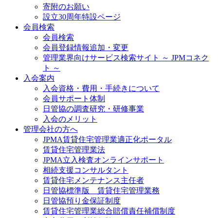
寄附のお願い
設立30周年特設ページ
会員検索
会員検索
会員登録情報追加・変更
管理業界向けサービス検索サイト ～ JPMコネク
ト ～
入会案内
入会資格・費用・手続きについて
会員サポート体制
日管協の調査研究・研修事業
入会のメリット
管理会社の方へ
JPMA賃貸住宅管理業適正化ポータル
賃貸住宅管理業法
JPMA立入検査オンラインサポート
相続支援コンサルタント
賃貸住宅メンテナンス主任者
日管協標準版 賃貸住宅管理業務
日管協預り金保証制度
賃貸住宅管理業総合賠償責任補償制度