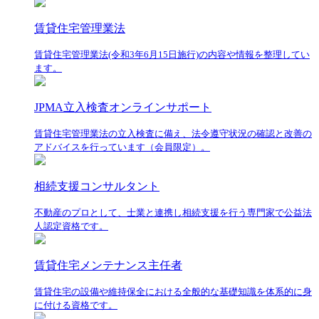
賃貸住宅管理業法
賃貸住宅管理業法(令和3年6月15日施行)の内容や情報を整理してい
ます。
JPMA立入検査オンラインサポート
賃貸住宅管理業法の立入検査に備え、法令遵守状況の確認と改善の
アドバイスを行っています（会員限定）。
相続支援コンサルタント
不動産のプロとして、士業と連携し相続支援を行う専門家で公益法
人認定資格です。
賃貸住宅メンテナンス主任者
賃貸住宅の設備や維持保全における全般的な基礎知識を体系的に身
に付ける資格です。