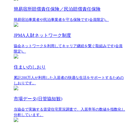
簡易宿所賠償責任保険／民泊賠償責任保険
簡易宿泊事業者や民泊事業者を守る保険です(会員限定)。
JPMA人財ネットワーク制度
協会ネットワークを利用してキャリア継続を繋ぐ取組みです(会員
限定)。
住まいのしおり
累計200万人が利用した入居者の快適な生活をサポートするための
しおりです。
市場データ(日管協短観)
当協会で実施する賃貸住宅景況調査で、入居率等の数値を指数化し
分析しています。