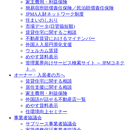
家主費用・利益保険
簡易宿所賠償責任保険／民泊賠償責任保険
JPMA人財ネットワーク制度
住まいのしおり
市場データ(日管協短観)
賃貸住宅に関するご相談
不動産賃貸におけるマイナンバー
外国人入居円滑化支援
ウェルカム賃貸
めやす賃料表示
管理業界向けサービス検索サイト ～ JPMコネク
ト ～
オーナー・入居者の方へ
賃貸住宅に関する相談
居住支援に関する相談
家主費用・利益保険
外国語が話せる不動産店一覧
めやす賃料表示
住環境向上セミナー
事業者協議会
サブリース事業者協議会
家賃債務保証事業者協議会