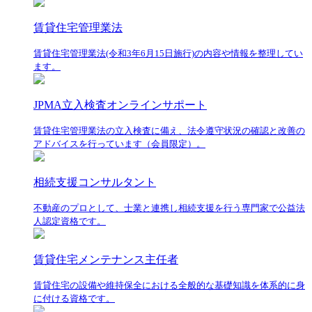
賃貸住宅管理業法
賃貸住宅管理業法(令和3年6月15日施行)の内容や情報を整理してい
ます。
JPMA立入検査オンラインサポート
賃貸住宅管理業法の立入検査に備え、法令遵守状況の確認と改善の
アドバイスを行っています（会員限定）。
相続支援コンサルタント
不動産のプロとして、士業と連携し相続支援を行う専門家で公益法
人認定資格です。
賃貸住宅メンテナンス主任者
賃貸住宅の設備や維持保全における全般的な基礎知識を体系的に身
に付ける資格です。