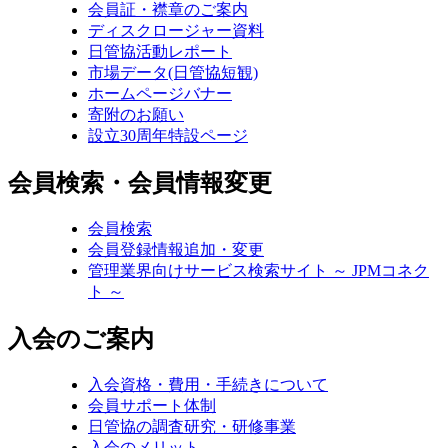
会員証・襟章のご案内
ディスクロージャー資料
日管協活動レポート
市場データ(日管協短観)
ホームページバナー
寄附のお願い
設立30周年特設ページ
会員検索・会員情報変更
会員検索
会員登録情報追加・変更
管理業界向けサービス検索サイト ～ JPMコネク
ト ～
入会のご案内
入会資格・費用・手続きについて
会員サポート体制
日管協の調査研究・研修事業
入会のメリット