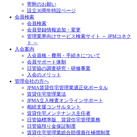
寄附のお願い
設立30周年特設ページ
会員検索
会員検索
会員登録情報追加・変更
管理業界向けサービス検索サイト ～ JPMコネク
ト ～
入会案内
入会資格・費用・手続きについて
会員サポート体制
日管協の調査研究・研修事業
入会のメリット
管理会社の方へ
JPMA賃貸住宅管理業適正化ポータル
賃貸住宅管理業法
JPMA立入検査オンラインサポート
相続支援コンサルタント
賃貸住宅メンテナンス主任者
日管協標準版 賃貸住宅管理業務
日管協預り金保証制度
賃貸住宅管理業総合賠償責任補償制度