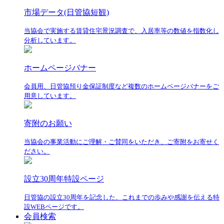
市場データ(日管協短観)
当協会で実施する賃貸住宅景況調査で、入居率等の数値を指数化し
分析しています。
ホームページバナー
会員用、日管協預り金保証制度など複数のホームページバナーをご
用意しています。
寄附のお願い
当協会の事業活動にご理解・ご賛同をいただき、ご寄附をお寄せく
ださい。
設立30周年特設ページ
日管協の設立30周年を記念した、これまでの歩みや感謝を伝える特
設WEBページです。
会員検索