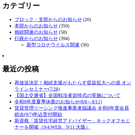
カテゴリー
ブロック・支部からのお知らせ
(20)
本部からのお知らせ
(350)
相続関連のお知らせ
(58)
行政からのお知らせ
(394)
新型コロナウイルス関連
(50)
最近の投稿
再放送決定！相続支援がもたらす収益拡大への道 オン
ラインセミナー(7/28)
【国土交通省】全国戦没者追悼式の実施について
令和8年度夏季休業のお知らせ(8/8～8/11)
賃貸管理リーシング推進事業者協議会 令和8年度会員
総会(9/7)申込受付開始
新資格「賃貸住宅経営アドバイザー」キックオフセミ
ナーを開催（9/4:WEB、9/11:大阪）