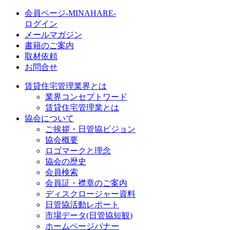
会員ページ-MINAHARE-
ログイン
メールマガジン
書籍のご案内
取材依頼
お問合せ
賃貸住宅管理業界とは
業界コンセプトワード
賃貸住宅管理業とは
協会について
ご挨拶・日管協ビジョン
協会概要
ロゴマークと理念
協会の歴史
会員検索
会員証・襟章のご案内
ディスクロージャー資料
日管協活動レポート
市場データ(日管協短観)
ホームページバナー