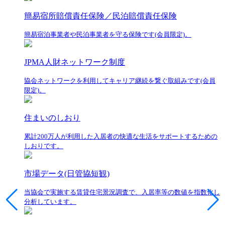
簡易宿所賠償責任保険／民泊賠償責任保険
簡易宿泊事業者や民泊事業者を守る保険です(会員限定)。
JPMA人財ネットワーク制度
協会ネットワークを利用してキャリア継続を繋ぐ取組みです(会員
限定)。
住まいのしおり
累計200万人が利用した入居者の快適な生活をサポートするための
しおりです。
市場データ(日管協短観)
当協会で実施する賃貸住宅景況調査で、入居率等の数値を指数化し
分析しています。