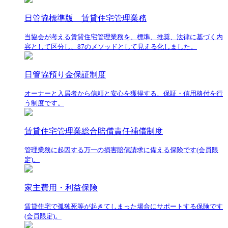
日管協標準版 賃貸住宅管理業務
当協会が考える賃貸住宅管理業務を、標準、推奨、法律に基づく内
容として区分し、87のメソッドとして見える化しました。
日管協預り金保証制度
オーナーと入居者から信頼と安心を獲得する、保証・信用格付を行
う制度です。
賃貸住宅管理業総合賠償責任補償制度
管理業務に起因する万一の損害賠償請求に備える保険です(会員限
定)。
家主費用・利益保険
賃貸住宅で孤独死等が起きてしまった場合にサポートする保険です
(会員限定)。