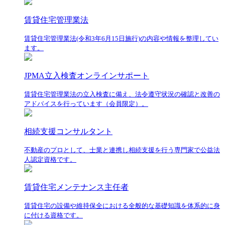
賃貸住宅管理業法
賃貸住宅管理業法(令和3年6月15日施行)の内容や情報を整理してい
ます。
JPMA立入検査オンラインサポート
賃貸住宅管理業法の立入検査に備え、法令遵守状況の確認と改善の
アドバイスを行っています（会員限定）。
相続支援コンサルタント
不動産のプロとして、士業と連携し相続支援を行う専門家で公益法
人認定資格です。
賃貸住宅メンテナンス主任者
賃貸住宅の設備や維持保全における全般的な基礎知識を体系的に身
に付ける資格です。