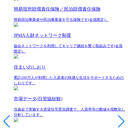
簡易宿所賠償責任保険／民泊賠償責任保険
簡易宿泊事業者や民泊事業者を守る保険です(会員限定)。
JPMA人財ネットワーク制度
協会ネットワークを利用してキャリア継続を繋ぐ取組みです(会員
限定)。
住まいのしおり
累計200万人が利用した入居者の快適な生活をサポートするための
しおりです。
市場データ(日管協短観)
当協会で実施する賃貸住宅景況調査で、入居率等の数値を指数化し
分析しています。