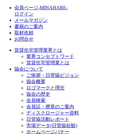
会員ページ-MINAHARE-
ログイン
メールマガジン
書籍のご案内
取材依頼
お問合せ
賃貸住宅管理業界とは
業界コンセプトワード
賃貸住宅管理業とは
協会について
ご挨拶・日管協ビジョン
協会概要
ロゴマークと理念
協会の歴史
会員検索
会員証・襟章のご案内
ディスクロージャー資料
日管協活動レポート
市場データ(日管協短観)
ホームページバナー