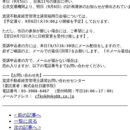
本日（9月5日）、台風11号の接近に伴い、
公共交通機関より、明日（9月6日）の計画運休のお知らせが発出されてい
賃貸不動産経営管理士講習福岡①会場については、
【予定通り、9月6日(火)9:00より開催を予定】しております。
ただし、当日の参加が難しい場合には、ご希望により、
【翌日9月7日(水)に日程変更を受付け致します】。
受講申込者の方には、本日(9/5)16:30頃にメール配信をしますので、
必ずご確認の上、メールでの返信(回答)をお願いします。 (※メール返信
受講申込者の方で、メールが届かない場合は、
恐れ入りますが、以下の電話番号までお問い合わせください。
―――【お問い合わせ先】―――――――――
―――――――――
―――――――――
―――――――――
賃貸不動産経営管理士講習お問い合わせセンター
(委託業者：株式会社日建学院)
電話番号：03-3988-6467　（受付時間：平日10:00～17：00）
メールアドレス： 
cfknk@nkg88.co.jp
―――――――――
―――――――――
―――――――――
―――――――――
―――――――――
―――――――――
< 前の記事へ
一覧に戻る
次の記事へ >