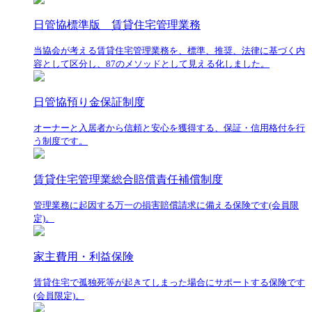
日管協標準版 賃貸住宅管理業務
当協会が考える賃貸住宅管理業務を、標準、推奨、法律に基づく内
容として区分し、87のメソッドとして見える化しました。
日管協預り金保証制度
オーナーと入居者から信頼と安心を獲得する、保証・信用格付を行
う制度です。
賃貸住宅管理業総合賠償責任補償制度
管理業務に起因する万一の損害賠償請求に備える保険です(会員限
定)。
家主費用・利益保険
賃貸住宅で孤独死等が起きてしまった場合にサポートする保険です
(会員限定)。