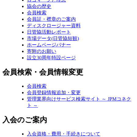
協会の歴史
会員検索
会員証・襟章のご案内
ディスクロージャー資料
日管協活動レポート
市場データ(日管協短観)
ホームページバナー
寄附のお願い
設立30周年特設ページ
会員検索・会員情報変更
会員検索
会員登録情報追加・変更
管理業界向けサービス検索サイト ～ JPMコネク
ト ～
入会のご案内
入会資格・費用・手続きについて