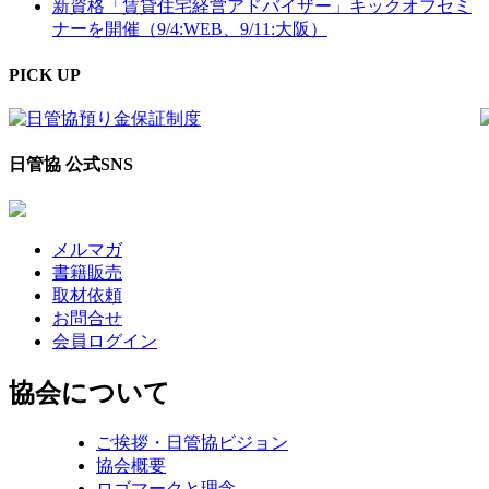
新資格「賃貸住宅経営アドバイザー」キックオフセミ
ナーを開催（9/4:WEB、9/11:大阪）
PICK UP
日管協 公式SNS
メルマガ
書籍販売
取材依頼
お問合せ
会員ログイン
協会について
ご挨拶・日管協ビジョン
協会概要
ロゴマークと理念