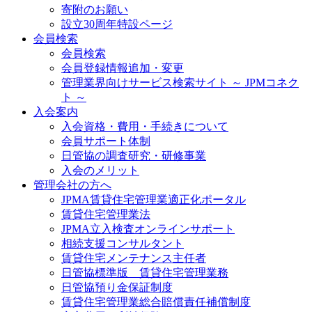
寄附のお願い
設立30周年特設ページ
会員検索
会員検索
会員登録情報追加・変更
管理業界向けサービス検索サイト ～ JPMコネク
ト ～
入会案内
入会資格・費用・手続きについて
会員サポート体制
日管協の調査研究・研修事業
入会のメリット
管理会社の方へ
JPMA賃貸住宅管理業適正化ポータル
賃貸住宅管理業法
JPMA立入検査オンラインサポート
相続支援コンサルタント
賃貸住宅メンテナンス主任者
日管協標準版 賃貸住宅管理業務
日管協預り金保証制度
賃貸住宅管理業総合賠償責任補償制度