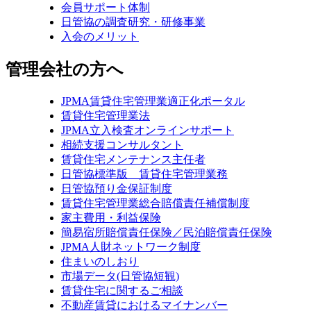
会員サポート体制
日管協の調査研究・研修事業
入会のメリット
管理会社の方へ
JPMA賃貸住宅管理業適正化ポータル
賃貸住宅管理業法
JPMA立入検査オンラインサポート
相続支援コンサルタント
賃貸住宅メンテナンス主任者
日管協標準版 賃貸住宅管理業務
日管協預り金保証制度
賃貸住宅管理業総合賠償責任補償制度
家主費用・利益保険
簡易宿所賠償責任保険／民泊賠償責任保険
JPMA人財ネットワーク制度
住まいのしおり
市場データ(日管協短観)
賃貸住宅に関するご相談
不動産賃貸におけるマイナンバー