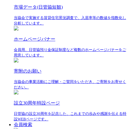
市場データ(日管協短観)
当協会で実施する賃貸住宅景況調査で、入居率等の数値を指数化し
分析しています。
ホームページバナー
会員用、日管協預り金保証制度など複数のホームページバナーをご
用意しています。
寄附のお願い
当協会の事業活動にご理解・ご賛同をいただき、ご寄附をお寄せく
ださい。
設立30周年特設ページ
日管協の設立30周年を記念した、これまでの歩みや感謝を伝える特
設WEBページです。
会員検索