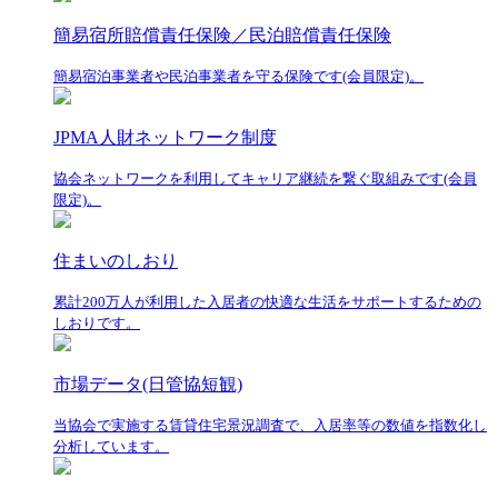
簡易宿所賠償責任保険／民泊賠償責任保険
簡易宿泊事業者や民泊事業者を守る保険です(会員限定)。
JPMA人財ネットワーク制度
協会ネットワークを利用してキャリア継続を繋ぐ取組みです(会員
限定)。
住まいのしおり
累計200万人が利用した入居者の快適な生活をサポートするための
しおりです。
市場データ(日管協短観)
当協会で実施する賃貸住宅景況調査で、入居率等の数値を指数化し
分析しています。