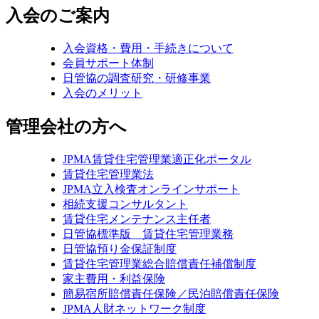
入会のご案内
入会資格・費用・手続きについて
会員サポート体制
日管協の調査研究・研修事業
入会のメリット
管理会社の方へ
JPMA賃貸住宅管理業適正化ポータル
賃貸住宅管理業法
JPMA立入検査オンラインサポート
相続支援コンサルタント
賃貸住宅メンテナンス主任者
日管協標準版 賃貸住宅管理業務
日管協預り金保証制度
賃貸住宅管理業総合賠償責任補償制度
家主費用・利益保険
簡易宿所賠償責任保険／民泊賠償責任保険
JPMA人財ネットワーク制度