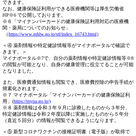
できます。
なお、健康保険証利用ができる医療機関等は厚生労働省
HP※6 で公開しております。
※６「マイナンバーカードの健康保険証利用対応の医療機
関・薬局についてのお知らせ」
（
https://www.mhlw.go.jp/stf/index_16743.html
）
＜④ 薬剤情報や特定健診情報等がマイナポータルで確認で
きます。＞
マイナポータル※7で、自分の薬剤情報や特定健診情報等※8
の閲覧が可能となり、自身の健康管理に役立てることが可能
となりました。
また、医療費通知情報も閲覧でき、医療費控除の申告手続が
簡素化されます。
※７ マイナポータル「マイナンバーカードの健康保険証利
用」(
https://myna.go.jp/)
※８ 薬剤情報は令和３年９月に診療したものから３年分、
特定健診情報は令和２年度以降に実施したものから５年分
（直近５回分）の情報が閲覧できるようになります。
＜⑤ 新型コロナワクチンの接種証明書（電子版）が取得で