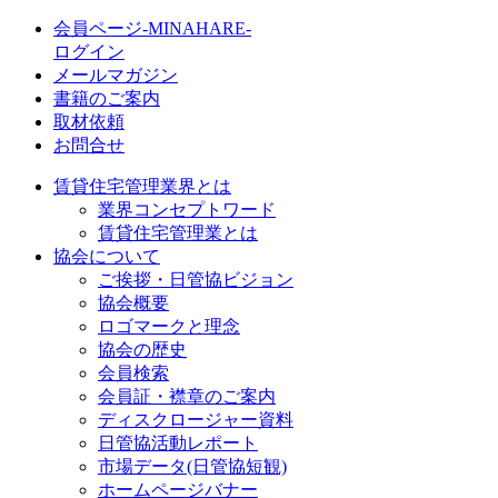
会員ページ-MINAHARE-
ログイン
メールマガジン
書籍のご案内
取材依頼
お問合せ
賃貸住宅管理業界とは
業界コンセプトワード
賃貸住宅管理業とは
協会について
ご挨拶・日管協ビジョン
協会概要
ロゴマークと理念
協会の歴史
会員検索
会員証・襟章のご案内
ディスクロージャー資料
日管協活動レポート
市場データ(日管協短観)
ホームページバナー