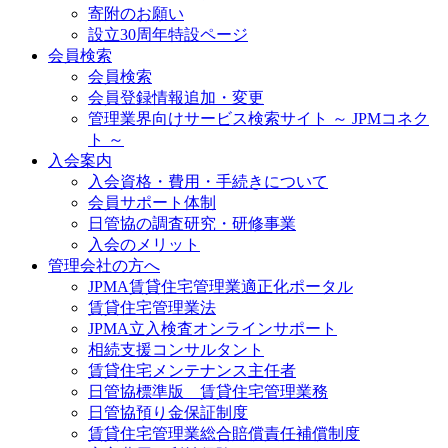
寄附のお願い
設立30周年特設ページ
会員検索
会員検索
会員登録情報追加・変更
管理業界向けサービス検索サイト ～ JPMコネク
ト ～
入会案内
入会資格・費用・手続きについて
会員サポート体制
日管協の調査研究・研修事業
入会のメリット
管理会社の方へ
JPMA賃貸住宅管理業適正化ポータル
賃貸住宅管理業法
JPMA立入検査オンラインサポート
相続支援コンサルタント
賃貸住宅メンテナンス主任者
日管協標準版 賃貸住宅管理業務
日管協預り金保証制度
賃貸住宅管理業総合賠償責任補償制度