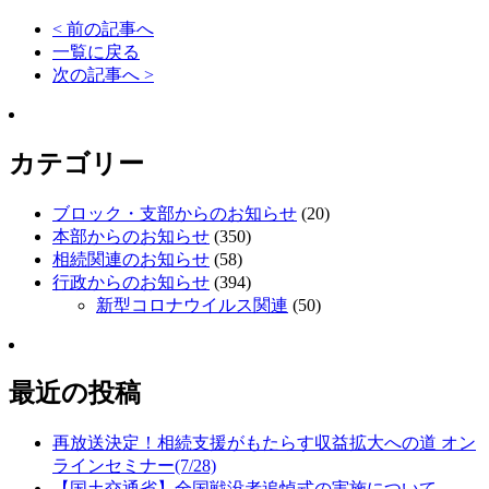
< 前の記事へ
一覧に戻る
次の記事へ >
カテゴリー
ブロック・支部からのお知らせ
(20)
本部からのお知らせ
(350)
相続関連のお知らせ
(58)
行政からのお知らせ
(394)
新型コロナウイルス関連
(50)
最近の投稿
再放送決定！相続支援がもたらす収益拡大への道 オン
ラインセミナー(7/28)
【国土交通省】全国戦没者追悼式の実施について