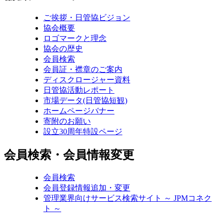
ご挨拶・日管協ビジョン
協会概要
ロゴマークと理念
協会の歴史
会員検索
会員証・襟章のご案内
ディスクロージャー資料
日管協活動レポート
市場データ(日管協短観)
ホームページバナー
寄附のお願い
設立30周年特設ページ
会員検索・会員情報変更
会員検索
会員登録情報追加・変更
管理業界向けサービス検索サイト ～ JPMコネク
ト ～