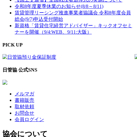
令和8年度夏季休業のお知らせ(8/8～8/11)
賃貸管理リーシング推進事業者協議会 令和8年度会員
総会(9/7)申込受付開始
新資格「賃貸住宅経営アドバイザー」キックオフセミ
ナーを開催（9/4:WEB、9/11:大阪）
PICK UP
日管協 公式SNS
メルマガ
書籍販売
取材依頼
お問合せ
会員ログイン
協会について