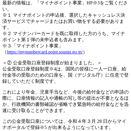
最新の情報は、「マイナポイント事業」HP※3をご覧くださ
い。
※１ マイナポイントの申込後、選択したキャッシュレス決
済サービスでチャージまたはお買い物をする必要がありま
す。
※２ マイナンバーカードを既に取得した方のうち、マイナ
ポイント第１弾の未申込者も含みます。
※３「マイナポイント事業」
（
https://mynumbercard.point.soumu.go.jp/
）
＜② 公金受取口座登録制度が始まりました。＞
公金受取口座登録制度※4は、国民の皆様に一人一口座、給
付金等の受取のための口座を、国（デジタル庁）に任意で登
録していただく制度です。
これにより年金、児童手当など、今後の給付金などの申請の
際に、口座情報の記入や通帳の写し等の提出が不要となるほ
か、行政機関の書類確認が省略でき緊急時の給付金などを迅
速に受け取ることができます。
この公金受取口座については、令和４年３月 28 日からマイ
ナポータルで登録※5 が出来るようになっています。