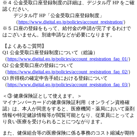
※４ 公金受取口座登録制度の詳細は、デジタル庁 HP をご確
認ください。
デジタル庁 HP「公金受取口座登録制度」
（
https://www.digital.go.jp/policies/account_registration/
）
※５ 口座の登録をもって、給付金の申請が完了するわけで
はございません。別途申請などが必要になります。
【よくあるご質問】
Q1 公金受取口座登録制度について（総論）
（
https://www.digital.go.jp/policies/account_registration_faq_01/
）
Q2 公金受取口座の登録について
（
https://www.digital.go.jp/policies/account_registration_faq_02/
）
Q3 所得税の確定申告手続における登録について
（
https://www.digital.go.jp/policies/account_registration_faq_03/
）
＜③ 健康保険証として使えます。＞
マイナンバーカードの健康保険証利用（オンライン資格確
認）は、本人が同意をすると、医療機関・薬局において薬剤
情報や特定健診情報等が閲覧可能となり、従業員にとってよ
り良い医療を受けられることにつながります。
また、健保組合等の医療保険に係る事務のコスト縮減が期待