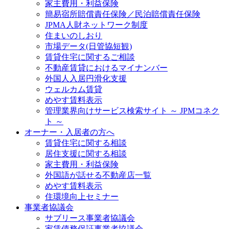
家主費用・利益保険
簡易宿所賠償責任保険／民泊賠償責任保険
JPMA人財ネットワーク制度
住まいのしおり
市場データ(日管協短観)
賃貸住宅に関するご相談
不動産賃貸におけるマイナンバー
外国人入居円滑化支援
ウェルカム賃貸
めやす賃料表示
管理業界向けサービス検索サイト ～ JPMコネク
ト ～
オーナー・入居者の方へ
賃貸住宅に関する相談
居住支援に関する相談
家主費用・利益保険
外国語が話せる不動産店一覧
めやす賃料表示
住環境向上セミナー
事業者協議会
サブリース事業者協議会
家賃債務保証事業者協議会