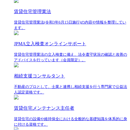
賃貸住宅管理業法
賃貸住宅管理業法(令和3年6月15日施行)の内容や情報を整理してい
ます。
JPMA立入検査オンラインサポート
賃貸住宅管理業法の立入検査に備え、法令遵守状況の確認と改善の
アドバイスを行っています（会員限定）。
相続支援コンサルタント
不動産のプロとして、士業と連携し相続支援を行う専門家で公益法
人認定資格です。
賃貸住宅メンテナンス主任者
賃貸住宅の設備や維持保全における全般的な基礎知識を体系的に身
に付ける資格です。