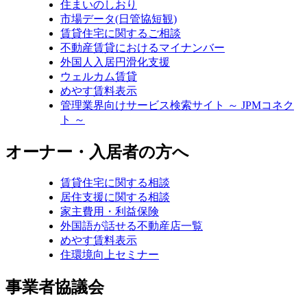
住まいのしおり
市場データ(日管協短観)
賃貸住宅に関するご相談
不動産賃貸におけるマイナンバー
外国人入居円滑化支援
ウェルカム賃貸
めやす賃料表示
管理業界向けサービス検索サイト ～ JPMコネク
ト ～
オーナー・入居者の方へ
賃貸住宅に関する相談
居住支援に関する相談
家主費用・利益保険
外国語が話せる不動産店一覧
めやす賃料表示
住環境向上セミナー
事業者協議会