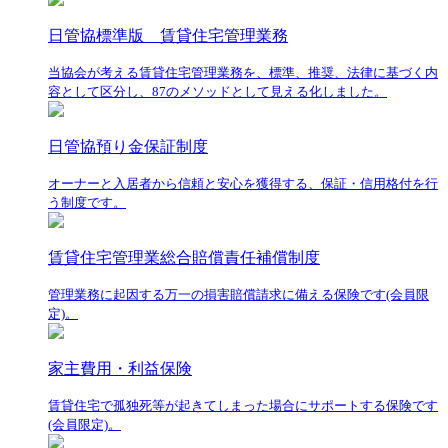
日管協標準版 賃貸住宅管理業務
当協会が考える賃貸住宅管理業務を、標準、推奨、法律に基づく内
容として区分し、87のメソッドとして見える化しました。
日管協預り金保証制度
オーナーと入居者から信頼と安心を獲得する、保証・信用格付を行
う制度です。
賃貸住宅管理業総合賠償責任補償制度
管理業務に起因する万一の損害賠償請求に備える保険です(会員限
定)。
家主費用・利益保険
賃貸住宅で孤独死等が起きてしまった場合にサポートする保険です
(会員限定)。