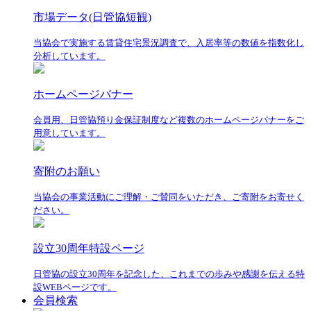
市場データ(日管協短観)
当協会で実施する賃貸住宅景況調査で、入居率等の数値を指数化し
分析しています。
ホームページバナー
会員用、日管協預り金保証制度など複数のホームページバナーをご
用意しています。
寄附のお願い
当協会の事業活動にご理解・ご賛同をいただき、ご寄附をお寄せく
ださい。
設立30周年特設ページ
日管協の設立30周年を記念した、これまでの歩みや感謝を伝える特
設WEBページです。
会員検索