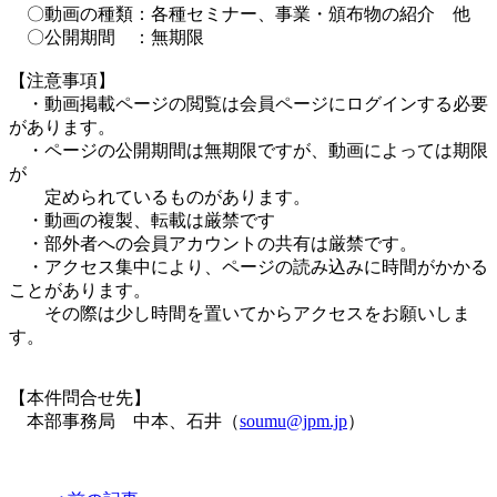
〇動画の種類：各種セミナー、事業・頒布物の紹介 他
〇公開期間 ：無期限
【注意事項】
・動画掲載ページの閲覧は会員ページにログインする必要
があります。
・ページの公開期間は無期限ですが、動画によっては期限
が
定められているものがあります。
・動画の複製、転載は厳禁です
・部外者への会員アカウントの共有は厳禁です。
・アクセス集中により、ページの読み込みに時間がかかる
ことがあります。
その際は少し時間を置いてからアクセスをお願いしま
す。
【本件問合せ先】
本部事務局 中本、石井（
soumu@jpm.jp
）