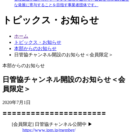
な発展に寄与することを目指す事業者団体です。
トピックス・お知らせ
ホーム
トピックス・お知らせ
本部からのお知らせ
日管協チャンネル開設のお知らせ＜会員限定＞
本部からのお知らせ
日管協チャンネル開設のお知らせ＜会
員限定＞
2020年7月1日
〓〓〓〓〓〓〓〓〓〓〓〓〓〓〓〓〓〓〓〓〓〓
[会員限定] 日管協チャンネル公開中 ▶
https://www.jpm.jp/member/