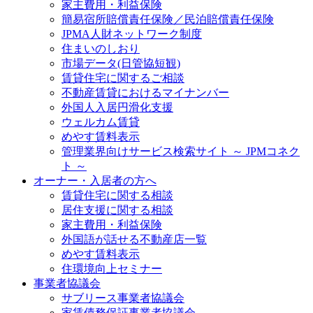
家主費用・利益保険
簡易宿所賠償責任保険／民泊賠償責任保険
JPMA人財ネットワーク制度
住まいのしおり
市場データ(日管協短観)
賃貸住宅に関するご相談
不動産賃貸におけるマイナンバー
外国人入居円滑化支援
ウェルカム賃貸
めやす賃料表示
管理業界向けサービス検索サイト ～ JPMコネク
ト ～
オーナー・入居者の方へ
賃貸住宅に関する相談
居住支援に関する相談
家主費用・利益保険
外国語が話せる不動産店一覧
めやす賃料表示
住環境向上セミナー
事業者協議会
サブリース事業者協議会
家賃債務保証事業者協議会