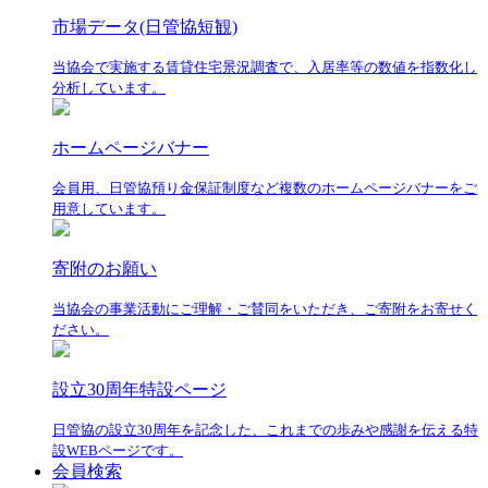
市場データ(日管協短観)
当協会で実施する賃貸住宅景況調査で、入居率等の数値を指数化し
分析しています。
ホームページバナー
会員用、日管協預り金保証制度など複数のホームページバナーをご
用意しています。
寄附のお願い
当協会の事業活動にご理解・ご賛同をいただき、ご寄附をお寄せく
ださい。
設立30周年特設ページ
日管協の設立30周年を記念した、これまでの歩みや感謝を伝える特
設WEBページです。
会員検索