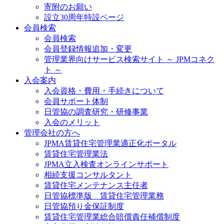
寄附のお願い
設立30周年特設ページ
会員検索
会員検索
会員登録情報追加・変更
管理業界向けサービス検索サイト ～ JPMコネク
ト ～
入会案内
入会資格・費用・手続きについて
会員サポート体制
日管協の調査研究・研修事業
入会のメリット
管理会社の方へ
JPMA賃貸住宅管理業適正化ポータル
賃貸住宅管理業法
JPMA立入検査オンラインサポート
相続支援コンサルタント
賃貸住宅メンテナンス主任者
日管協標準版 賃貸住宅管理業務
日管協預り金保証制度
賃貸住宅管理業総合賠償責任補償制度