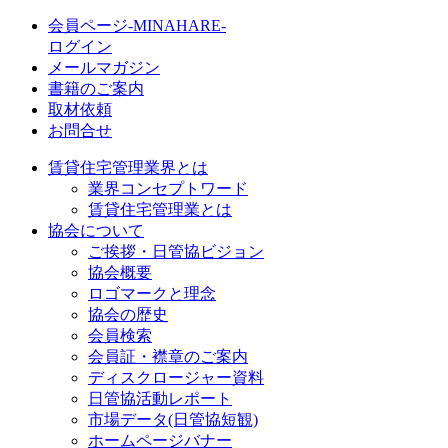
会員ページ-MINAHARE-
ログイン
メールマガジン
書籍のご案内
取材依頼
お問合せ
賃貸住宅管理業界とは
業界コンセプトワード
賃貸住宅管理業とは
協会について
ご挨拶・日管協ビジョン
協会概要
ロゴマークと理念
協会の歴史
会員検索
会員証・襟章のご案内
ディスクロージャー資料
日管協活動レポート
市場データ(日管協短観)
ホームページバナー