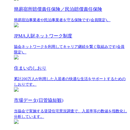
簡易宿所賠償責任保険／民泊賠償責任保険
簡易宿泊事業者や民泊事業者を守る保険です(会員限定)。
JPMA人財ネットワーク制度
協会ネットワークを利用してキャリア継続を繋ぐ取組みです(会員
限定)。
住まいのしおり
累計200万人が利用した入居者の快適な生活をサポートするための
しおりです。
市場データ(日管協短観)
当協会で実施する賃貸住宅景況調査で、入居率等の数値を指数化し
分析しています。