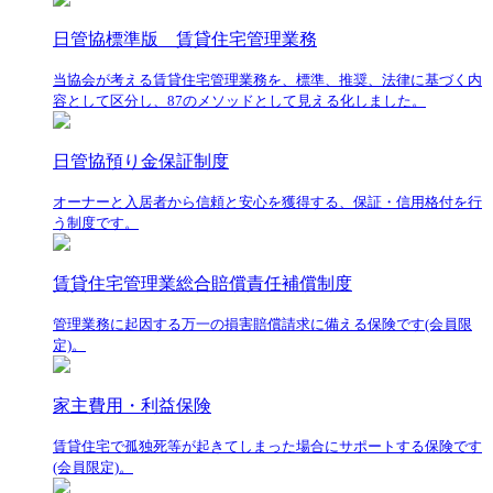
日管協標準版 賃貸住宅管理業務
当協会が考える賃貸住宅管理業務を、標準、推奨、法律に基づく内
容として区分し、87のメソッドとして見える化しました。
日管協預り金保証制度
オーナーと入居者から信頼と安心を獲得する、保証・信用格付を行
う制度です。
賃貸住宅管理業総合賠償責任補償制度
管理業務に起因する万一の損害賠償請求に備える保険です(会員限
定)。
家主費用・利益保険
賃貸住宅で孤独死等が起きてしまった場合にサポートする保険です
(会員限定)。