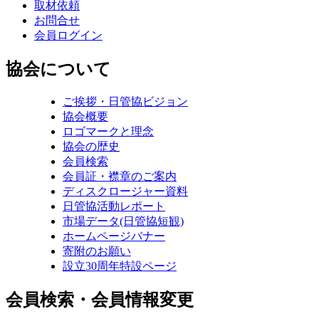
取材依頼
お問合せ
会員ログイン
協会について
ご挨拶・日管協ビジョン
協会概要
ロゴマークと理念
協会の歴史
会員検索
会員証・襟章のご案内
ディスクロージャー資料
日管協活動レポート
市場データ(日管協短観)
ホームページバナー
寄附のお願い
設立30周年特設ページ
会員検索・会員情報変更