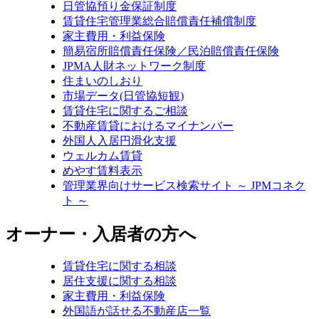
日管協預り金保証制度
賃貸住宅管理業総合賠償責任補償制度
家主費用・利益保険
簡易宿所賠償責任保険／民泊賠償責任保険
JPMA人財ネットワーク制度
住まいのしおり
市場データ(日管協短観)
賃貸住宅に関するご相談
不動産賃貸におけるマイナンバー
外国人入居円滑化支援
ウェルカム賃貸
めやす賃料表示
管理業界向けサービス検索サイト ～ JPMコネク
ト ～
オーナー・入居者の方へ
賃貸住宅に関する相談
居住支援に関する相談
家主費用・利益保険
外国語が話せる不動産店一覧