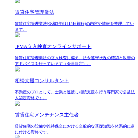
賃貸住宅管理業法
賃貸住宅管理業法(令和3年6月15日施行)の内容や情報を整理してい
ます。
JPMA立入検査オンラインサポート
賃貸住宅管理業法の立入検査に備え、法令遵守状況の確認と改善の
アドバイスを行っています（会員限定）。
相続支援コンサルタント
不動産のプロとして、士業と連携し相続支援を行う専門家で公益法
人認定資格です。
賃貸住宅メンテナンス主任者
賃貸住宅の設備や維持保全における全般的な基礎知識を体系的に身
に付ける資格です。