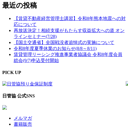
最近の投稿
【賃貸不動産経営管理士講習】令和8年熊本地震への対
応について
再放送決定！相続支援がもたらす収益拡大への道 オン
ラインセミナー(7/28)
【国土交通省】全国戦没者追悼式の実施について
令和8年度夏季休業のお知らせ(8/8～8/11)
賃貸管理リーシング推進事業者協議会 令和8年度会員
総会(9/7)申込受付開始
PICK UP
日管協 公式SNS
メルマガ
書籍販売