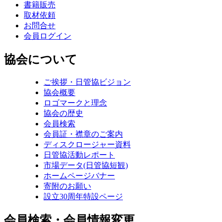
書籍販売
取材依頼
お問合せ
会員ログイン
協会について
ご挨拶・日管協ビジョン
協会概要
ロゴマークと理念
協会の歴史
会員検索
会員証・襟章のご案内
ディスクロージャー資料
日管協活動レポート
市場データ(日管協短観)
ホームページバナー
寄附のお願い
設立30周年特設ページ
会員検索・会員情報変更