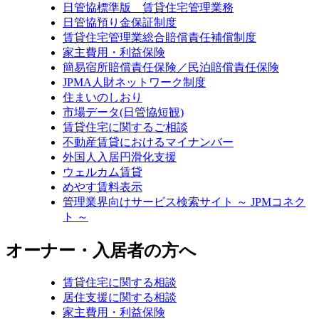
日管協標準版 賃貸住宅管理業務
日管協預り金保証制度
賃貸住宅管理業総合賠償責任補償制度
家主費用・利益保険
簡易宿所賠償責任保険／民泊賠償責任保険
JPMA人財ネットワーク制度
住まいのしおり
市場データ(日管協短観)
賃貸住宅に関するご相談
不動産賃貸におけるマイナンバー
外国人入居円滑化支援
ウェルカム賃貸
めやす賃料表示
管理業界向けサービス検索サイト ～ JPMコネク
ト ～
オーナー・入居者の方へ
賃貸住宅に関する相談
居住支援に関する相談
家主費用・利益保険