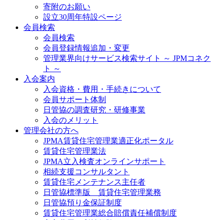
寄附のお願い
設立30周年特設ページ
会員検索
会員検索
会員登録情報追加・変更
管理業界向けサービス検索サイト ～ JPMコネク
ト ～
入会案内
入会資格・費用・手続きについて
会員サポート体制
日管協の調査研究・研修事業
入会のメリット
管理会社の方へ
JPMA賃貸住宅管理業適正化ポータル
賃貸住宅管理業法
JPMA立入検査オンラインサポート
相続支援コンサルタント
賃貸住宅メンテナンス主任者
日管協標準版 賃貸住宅管理業務
日管協預り金保証制度
賃貸住宅管理業総合賠償責任補償制度