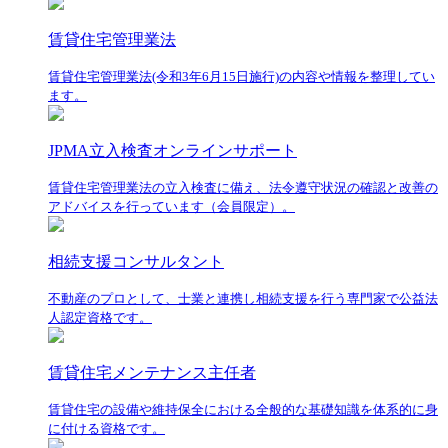
賃貸住宅管理業法
賃貸住宅管理業法(令和3年6月15日施行)の内容や情報を整理してい
ます。
JPMA立入検査オンラインサポート
賃貸住宅管理業法の立入検査に備え、法令遵守状況の確認と改善の
アドバイスを行っています（会員限定）。
相続支援コンサルタント
不動産のプロとして、士業と連携し相続支援を行う専門家で公益法
人認定資格です。
賃貸住宅メンテナンス主任者
賃貸住宅の設備や維持保全における全般的な基礎知識を体系的に身
に付ける資格です。