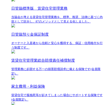
日管協標準版 賃貸住宅管理業務
当協会が考える賃貸住宅管理業務を、標準、推奨、法律に基づく内
容として区分し、87のメソッドとして見える化しました。
日管協預り金保証制度
オーナーと入居者から信頼と安心を獲得する、保証・信用格付を行
う制度です。
賃貸住宅管理業総合賠償責任補償制度
管理業務に起因する万一の損害賠償請求に備える保険です(会員限
定)。
家主費用・利益保険
賃貸住宅で孤独死等が起きてしまった場合にサポートする保険です
(会員限定)。