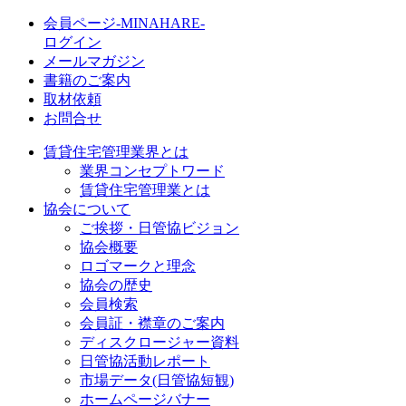
会員ページ-MINAHARE-
ログイン
メールマガジン
書籍のご案内
取材依頼
お問合せ
賃貸住宅管理業界とは
業界コンセプトワード
賃貸住宅管理業とは
協会について
ご挨拶・日管協ビジョン
協会概要
ロゴマークと理念
協会の歴史
会員検索
会員証・襟章のご案内
ディスクロージャー資料
日管協活動レポート
市場データ(日管協短観)
ホームページバナー