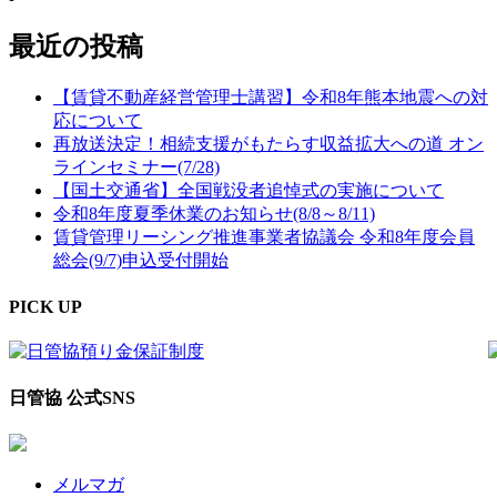
最近の投稿
【賃貸不動産経営管理士講習】令和8年熊本地震への対
応について
再放送決定！相続支援がもたらす収益拡大への道 オン
ラインセミナー(7/28)
【国土交通省】全国戦没者追悼式の実施について
令和8年度夏季休業のお知らせ(8/8～8/11)
賃貸管理リーシング推進事業者協議会 令和8年度会員
総会(9/7)申込受付開始
PICK UP
日管協 公式SNS
メルマガ