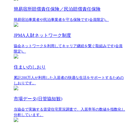
簡易宿所賠償責任保険／民泊賠償責任保険
簡易宿泊事業者や民泊事業者を守る保険です(会員限定)。
JPMA人財ネットワーク制度
協会ネットワークを利用してキャリア継続を繋ぐ取組みです(会員
限定)。
住まいのしおり
累計200万人が利用した入居者の快適な生活をサポートするための
しおりです。
市場データ(日管協短観)
当協会で実施する賃貸住宅景況調査で、入居率等の数値を指数化し
分析しています。