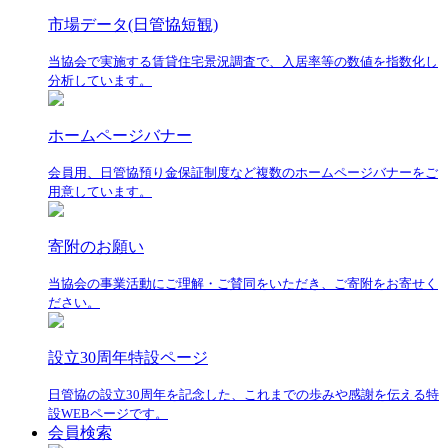
市場データ(日管協短観)
当協会で実施する賃貸住宅景況調査で、入居率等の数値を指数化し
分析しています。
ホームページバナー
会員用、日管協預り金保証制度など複数のホームページバナーをご
用意しています。
寄附のお願い
当協会の事業活動にご理解・ご賛同をいただき、ご寄附をお寄せく
ださい。
設立30周年特設ページ
日管協の設立30周年を記念した、これまでの歩みや感謝を伝える特
設WEBページです。
会員検索