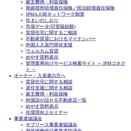
家主費用・利益保険
簡易宿所賠償責任保険／民泊賠償責任保険
JPMA人財ネットワーク制度
住まいのしおり
市場データ(日管協短観)
賃貸住宅に関するご相談
不動産賃貸におけるマイナンバー
外国人入居円滑化支援
ウェルカム賃貸
めやす賃料表示
管理業界向けサービス検索サイト ～ JPMコネク
ト ～
オーナー・入居者の方へ
賃貸住宅に関する相談
居住支援に関する相談
家主費用・利益保険
外国語が話せる不動産店一覧
めやす賃料表示
住環境向上セミナー
事業者協議会
サブリース事業者協議会
家賃債務保証事業者協議会