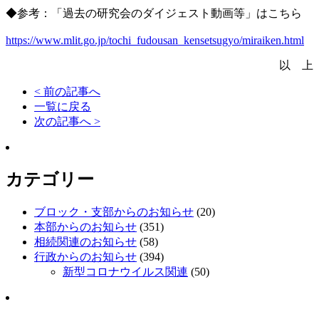
◆参考：「過去の研究会のダイジェスト動画等」はこちら
https://www.mlit.go.jp/tochi_fudousan_kensetsugyo/miraiken.html
以 上
< 前の記事へ
一覧に戻る
次の記事へ >
カテゴリー
ブロック・支部からのお知らせ
(20)
本部からのお知らせ
(351)
相続関連のお知らせ
(58)
行政からのお知らせ
(394)
新型コロナウイルス関連
(50)