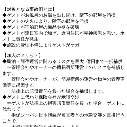
【対象となる事故例とは】
◆ゲストがお風呂のお湯を出し続け、階下の部屋を汚損
◆ゲストの失火により、階下の部屋を汚損
◆ゲストが宿泊部屋の備品や壁を破壊
◆ゲストが連日室内で騒ぎ、近隣住民が精神疾患を患い、ホ
ストに責任が発生
◆施設の管理不備によりゲストがケガ
【加入のメリット】
◆民泊・簡宿運営に関わるリスクを最大1億円まで一括補償
⇒管理会社やオーナーの簡易宿所運営上のリスクを補償し
ます。
管理会社やオーナーが、簡易宿所の運営や物件の管理不
備等に起因する
法律上の賠償責任を負った場合を補償します。
◆ゲストに代わり保険会社が示談交渉
⇒ゲストが法律上の損害賠償責任を負った場合、ゲストに
代わって
損保ジャパン日本興亜が被害者との示談交渉を直接行う
ことで、
円滑な事故解決をサポートします。