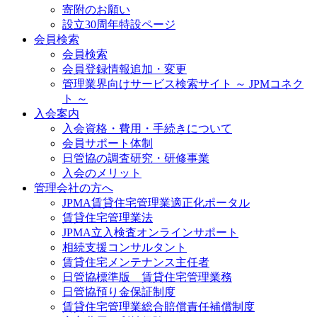
寄附のお願い
設立30周年特設ページ
会員検索
会員検索
会員登録情報追加・変更
管理業界向けサービス検索サイト ～ JPMコネク
ト ～
入会案内
入会資格・費用・手続きについて
会員サポート体制
日管協の調査研究・研修事業
入会のメリット
管理会社の方へ
JPMA賃貸住宅管理業適正化ポータル
賃貸住宅管理業法
JPMA立入検査オンラインサポート
相続支援コンサルタント
賃貸住宅メンテナンス主任者
日管協標準版 賃貸住宅管理業務
日管協預り金保証制度
賃貸住宅管理業総合賠償責任補償制度