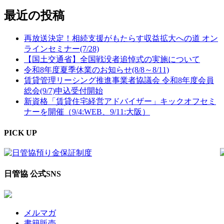
最近の投稿
再放送決定！相続支援がもたらす収益拡大への道 オン
ラインセミナー(7/28)
【国土交通省】全国戦没者追悼式の実施について
令和8年度夏季休業のお知らせ(8/8～8/11)
賃貸管理リーシング推進事業者協議会 令和8年度会員
総会(9/7)申込受付開始
新資格「賃貸住宅経営アドバイザー」キックオフセミ
ナーを開催（9/4:WEB、9/11:大阪）
PICK UP
日管協 公式SNS
メルマガ
書籍販売