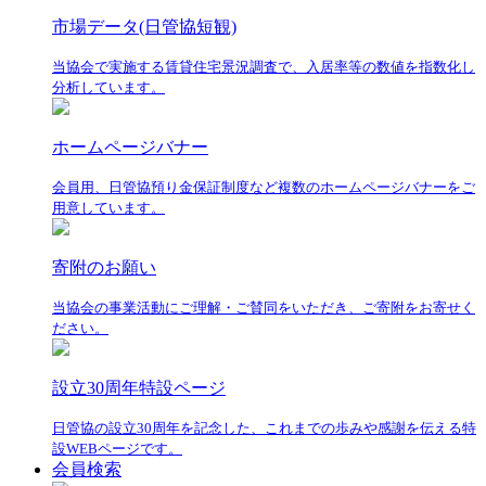
市場データ(日管協短観)
当協会で実施する賃貸住宅景況調査で、入居率等の数値を指数化し
分析しています。
ホームページバナー
会員用、日管協預り金保証制度など複数のホームページバナーをご
用意しています。
寄附のお願い
当協会の事業活動にご理解・ご賛同をいただき、ご寄附をお寄せく
ださい。
設立30周年特設ページ
日管協の設立30周年を記念した、これまでの歩みや感謝を伝える特
設WEBページです。
会員検索