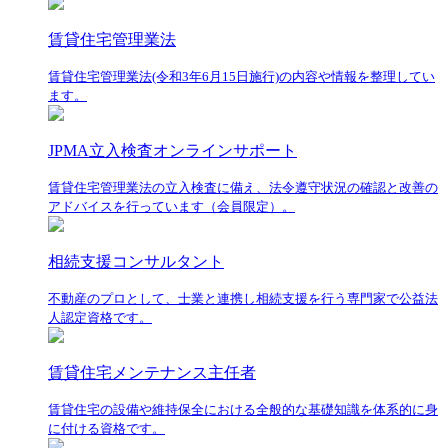
賃貸住宅管理業法
賃貸住宅管理業法(令和3年6月15日施行)の内容や情報を整理してい
ます。
JPMA立入検査オンラインサポート
賃貸住宅管理業法の立入検査に備え、法令遵守状況の確認と改善の
アドバイスを行っています（会員限定）。
相続支援コンサルタント
不動産のプロとして、士業と連携し相続支援を行う専門家で公益法
人認定資格です。
賃貸住宅メンテナンス主任者
賃貸住宅の設備や維持保全における全般的な基礎知識を体系的に身
に付ける資格です。