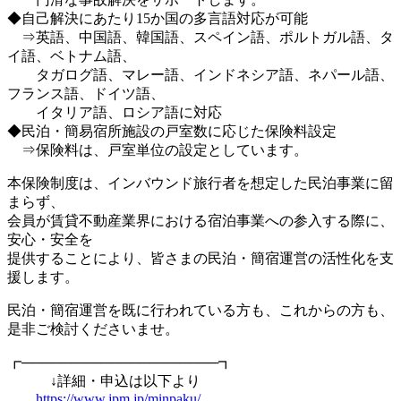
◆自己解決にあたり15か国の多言語対応が可能
⇒英語、中国語、韓国語、スペイン語、ポルトガル語、タ
イ語、ベトナム語、
タガログ語、マレー語、インドネシア語、ネパール語、
フランス語、ドイツ語、
イタリア語、ロシア語に対応
◆民泊・簡易宿所施設の戸室数に応じた保険料設定
⇒保険料は、戸室単位の設定としています。
本保険制度は、インバウンド旅行者を想定した民泊事業に留
まらず、
会員が賃貸不動産業界における宿泊事業への参入する際に、
安心・安全を
提供することにより、皆さまの民泊・簡宿運営の活性化を支
援します。
民泊・簡宿運営を既に行われている方も、これからの方も、
是非ご検討くださいませ。
┏────────────────────┓
↓詳細・申込は以下より
https://www.jpm.jp/minpaku/