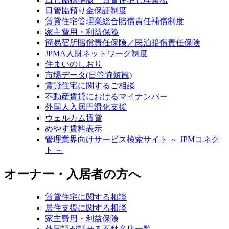
日管協預り金保証制度
賃貸住宅管理業総合賠償責任補償制度
家主費用・利益保険
簡易宿所賠償責任保険／民泊賠償責任保険
JPMA人財ネットワーク制度
住まいのしおり
市場データ(日管協短観)
賃貸住宅に関するご相談
不動産賃貸におけるマイナンバー
外国人入居円滑化支援
ウェルカム賃貸
めやす賃料表示
管理業界向けサービス検索サイト ～ JPMコネク
ト ～
オーナー・入居者の方へ
賃貸住宅に関する相談
居住支援に関する相談
家主費用・利益保険