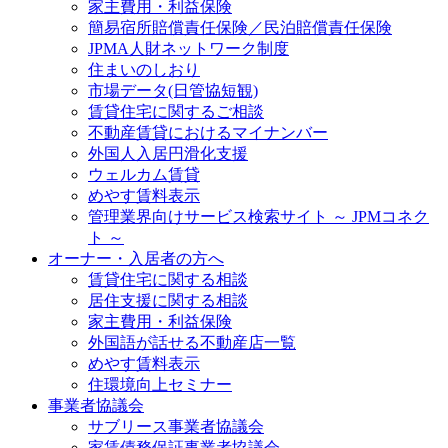
家主費用・利益保険
簡易宿所賠償責任保険／民泊賠償責任保険
JPMA人財ネットワーク制度
住まいのしおり
市場データ(日管協短観)
賃貸住宅に関するご相談
不動産賃貸におけるマイナンバー
外国人入居円滑化支援
ウェルカム賃貸
めやす賃料表示
管理業界向けサービス検索サイト ～ JPMコネク
ト ～
オーナー・入居者の方へ
賃貸住宅に関する相談
居住支援に関する相談
家主費用・利益保険
外国語が話せる不動産店一覧
めやす賃料表示
住環境向上セミナー
事業者協議会
サブリース事業者協議会
家賃債務保証事業者協議会