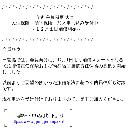
/_/_/_/_/_/_/_/_/_/_/_/_/_/_/_/_/_/_/_/_/_/_/_/_/_/_/
☆★ 会員限定 ★☆
民泊保険・簡宿保険 加入申し込み受付中
～１２月１日補償開始～
/_/_/_/_/_/_/_/_/_/_/_/_/_/_/_/_/_/_/_/_/_/_/_/_/_/_/
会員各位
日管協では、会員向けに、12月1日より補償スタートとなる
民泊賠償責任保険および簡易宿所賠償責任保険の募集を開始
しました。
以前よりご要望の多かった旅館業法に基づく簡易宿所も対象
です。
現在申込を受け付けておりますので、是非ご加入ください。
┏────────────────────┓
↓詳細・申込は以下より
https://www.jpm.jp/minpaku/
┗────────────────────┛