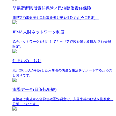
簡易宿所賠償責任保険／民泊賠償責任保険
簡易宿泊事業者や民泊事業者を守る保険です(会員限定)。
JPMA人財ネットワーク制度
協会ネットワークを利用してキャリア継続を繋ぐ取組みです(会員
限定)。
住まいのしおり
累計200万人が利用した入居者の快適な生活をサポートするための
しおりです。
市場データ(日管協短観)
当協会で実施する賃貸住宅景況調査で、入居率等の数値を指数化し
分析しています。