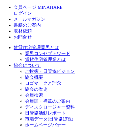
会員ページ-MINAHARE-
ログイン
メールマガジン
書籍のご案内
取材依頼
お問合せ
賃貸住宅管理業界とは
業界コンセプトワード
賃貸住宅管理業とは
協会について
ご挨拶・日管協ビジョン
協会概要
ロゴマークと理念
協会の歴史
会員検索
会員証・襟章のご案内
ディスクロージャー資料
日管協活動レポート
市場データ(日管協短観)
ホームページバナー