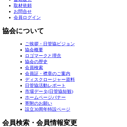
取材依頼
お問合せ
会員ログイン
協会について
ご挨拶・日管協ビジョン
協会概要
ロゴマークと理念
協会の歴史
会員検索
会員証・襟章のご案内
ディスクロージャー資料
日管協活動レポート
市場データ(日管協短観)
ホームページバナー
寄附のお願い
設立30周年特設ページ
会員検索・会員情報変更