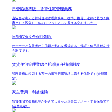
日管協標準版 賃貸住宅管理業務
当協会が考える賃貸住宅管理業務を、標準、推奨、法律に基づく内
容として区分し、87のメソッドとして見える化しました。
日管協預り金保証制度
オーナーと入居者から信頼と安心を獲得する、保証・信用格付を行
う制度です。
賃貸住宅管理業総合賠償責任補償制度
管理業務に起因する万一の損害賠償請求に備える保険です(会員限
定)。
家主費用・利益保険
賃貸住宅で孤独死等が起きてしまった場合にサポートする保険です
(会員限定)。