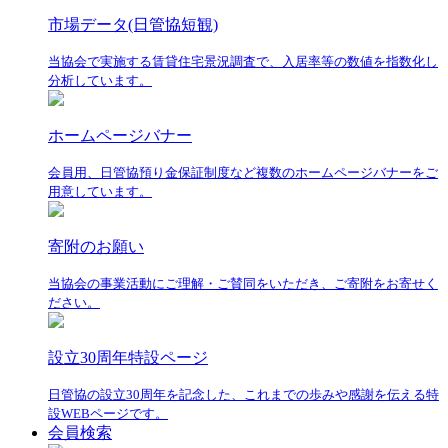
市場データ(日管協短観)
当協会で実施する賃貸住宅景況調査で、入居率等の数値を指数化し
分析しています。
ホームページバナー
会員用、日管協預り金保証制度など複数のホームページバナーをご
用意しています。
寄附のお願い
当協会の事業活動にご理解・ご賛同をいただき、ご寄附をお寄せく
ださい。
設立30周年特設ページ
日管協の設立30周年を記念した、これまでの歩みや感謝を伝える特
設WEBページです。
会員検索