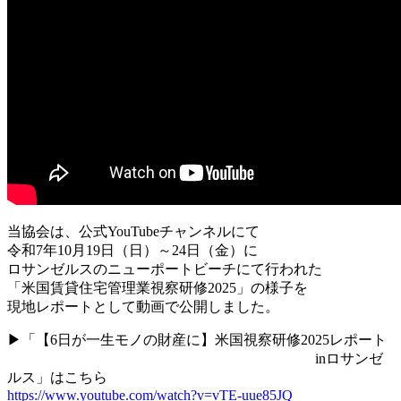
当協会は、公式YouTubeチャンネルにて
令和7年10月19日（日）～24日（金）に
ロサンゼルスのニューポートビーチにて行われた
「米国賃貸住宅管理業視察研修2025」の様子を
現地レポートとして動画で
公開しました。
▶「
【6日が一生モノの財産に】米国視察研修2025レポート
inロサンゼ
ルス
」はこちら
https://www.youtube.com/watch?v=vTE-uue85JQ