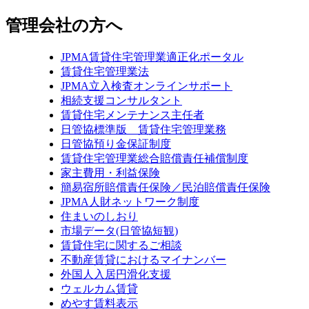
管理会社の方へ
JPMA賃貸住宅管理業適正化ポータル
賃貸住宅管理業法
JPMA立入検査オンラインサポート
相続支援コンサルタント
賃貸住宅メンテナンス主任者
日管協標準版 賃貸住宅管理業務
日管協預り金保証制度
賃貸住宅管理業総合賠償責任補償制度
家主費用・利益保険
簡易宿所賠償責任保険／民泊賠償責任保険
JPMA人財ネットワーク制度
住まいのしおり
市場データ(日管協短観)
賃貸住宅に関するご相談
不動産賃貸におけるマイナンバー
外国人入居円滑化支援
ウェルカム賃貸
めやす賃料表示