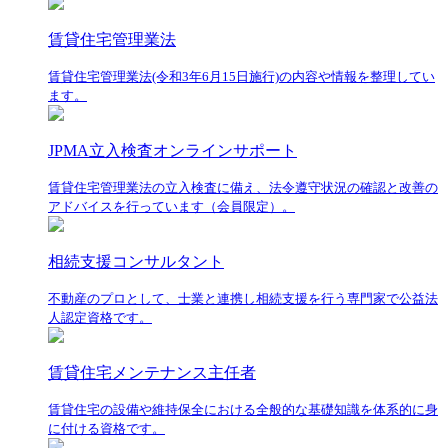
賃貸住宅管理業法
賃貸住宅管理業法(令和3年6月15日施行)の内容や情報を整理してい
ます。
JPMA立入検査オンラインサポート
賃貸住宅管理業法の立入検査に備え、法令遵守状況の確認と改善の
アドバイスを行っています（会員限定）。
相続支援コンサルタント
不動産のプロとして、士業と連携し相続支援を行う専門家で公益法
人認定資格です。
賃貸住宅メンテナンス主任者
賃貸住宅の設備や維持保全における全般的な基礎知識を体系的に身
に付ける資格です。