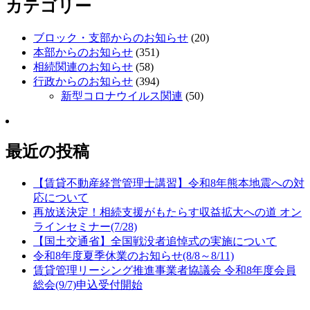
カテゴリー
ブロック・支部からのお知らせ
(20)
本部からのお知らせ
(351)
相続関連のお知らせ
(58)
行政からのお知らせ
(394)
新型コロナウイルス関連
(50)
最近の投稿
【賃貸不動産経営管理士講習】令和8年熊本地震への対
応について
再放送決定！相続支援がもたらす収益拡大への道 オン
ラインセミナー(7/28)
【国土交通省】全国戦没者追悼式の実施について
令和8年度夏季休業のお知らせ(8/8～8/11)
賃貸管理リーシング推進事業者協議会 令和8年度会員
総会(9/7)申込受付開始