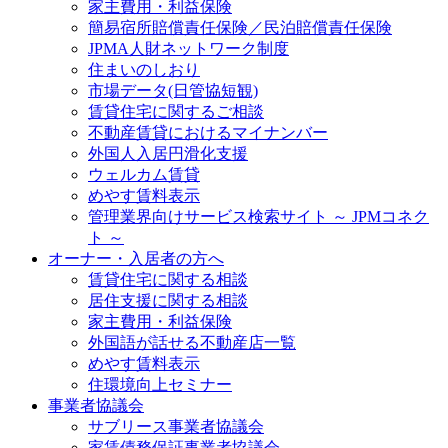
家主費用・利益保険
簡易宿所賠償責任保険／民泊賠償責任保険
JPMA人財ネットワーク制度
住まいのしおり
市場データ(日管協短観)
賃貸住宅に関するご相談
不動産賃貸におけるマイナンバー
外国人入居円滑化支援
ウェルカム賃貸
めやす賃料表示
管理業界向けサービス検索サイト ～ JPMコネク
ト ～
オーナー・入居者の方へ
賃貸住宅に関する相談
居住支援に関する相談
家主費用・利益保険
外国語が話せる不動産店一覧
めやす賃料表示
住環境向上セミナー
事業者協議会
サブリース事業者協議会
家賃債務保証事業者協議会