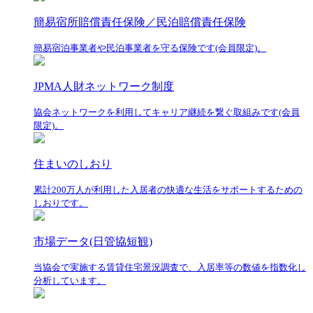
簡易宿所賠償責任保険／民泊賠償責任保険
簡易宿泊事業者や民泊事業者を守る保険です(会員限定)。
JPMA人財ネットワーク制度
協会ネットワークを利用してキャリア継続を繋ぐ取組みです(会員
限定)。
住まいのしおり
累計200万人が利用した入居者の快適な生活をサポートするための
しおりです。
市場データ(日管協短観)
当協会で実施する賃貸住宅景況調査で、入居率等の数値を指数化し
分析しています。