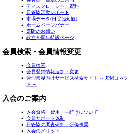
ディスクロージャー資料
日管協活動レポート
市場データ(日管協短観)
ホームページバナー
寄附のお願い
設立30周年特設ページ
会員検索・会員情報変更
会員検索
会員登録情報追加・変更
管理業界向けサービス検索サイト ～ JPMコネク
ト ～
入会のご案内
入会資格・費用・手続きについて
会員サポート体制
日管協の調査研究・研修事業
入会のメリット