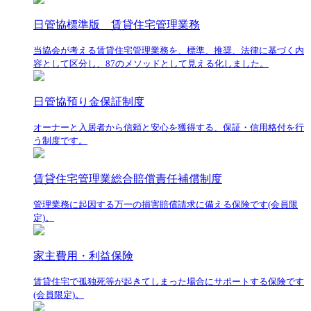
日管協標準版 賃貸住宅管理業務
当協会が考える賃貸住宅管理業務を、標準、推奨、法律に基づく内
容として区分し、87のメソッドとして見える化しました。
日管協預り金保証制度
オーナーと入居者から信頼と安心を獲得する、保証・信用格付を行
う制度です。
賃貸住宅管理業総合賠償責任補償制度
管理業務に起因する万一の損害賠償請求に備える保険です(会員限
定)。
家主費用・利益保険
賃貸住宅で孤独死等が起きてしまった場合にサポートする保険です
(会員限定)。