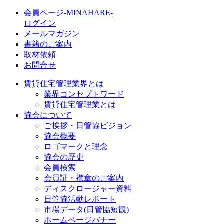
会員ページ-MINAHARE-
ログイン
メールマガジン
書籍のご案内
取材依頼
お問合せ
賃貸住宅管理業界とは
業界コンセプトワード
賃貸住宅管理業とは
協会について
ご挨拶・日管協ビジョン
協会概要
ロゴマークと理念
協会の歴史
会員検索
会員証・襟章のご案内
ディスクロージャー資料
日管協活動レポート
市場データ(日管協短観)
ホームページバナー