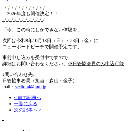
_/_/_/_/_/_/_/_/_/_/_/_/
2026年度も開催決定！！
_/_/_/_/_/_/_/_/_/_/_/_/
「今、この時にしかできない体験を」
次回は
令和8年10月18日（日）～23日（金）に
ニューポートビーチで開催予定です。
事前申し込みを受付中ですので、
詳細はお問い合わせください。
※日管協会員のみ申込可能
↓問い合わせ先↓
日管協事務局（担当：森山・金子）
mail：
section4@jpm.jp
< 前の記事へ
一覧に戻る
次の記事へ >