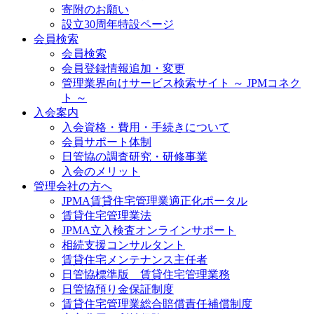
寄附のお願い
設立30周年特設ページ
会員検索
会員検索
会員登録情報追加・変更
管理業界向けサービス検索サイト ～ JPMコネク
ト ～
入会案内
入会資格・費用・手続きについて
会員サポート体制
日管協の調査研究・研修事業
入会のメリット
管理会社の方へ
JPMA賃貸住宅管理業適正化ポータル
賃貸住宅管理業法
JPMA立入検査オンラインサポート
相続支援コンサルタント
賃貸住宅メンテナンス主任者
日管協標準版 賃貸住宅管理業務
日管協預り金保証制度
賃貸住宅管理業総合賠償責任補償制度