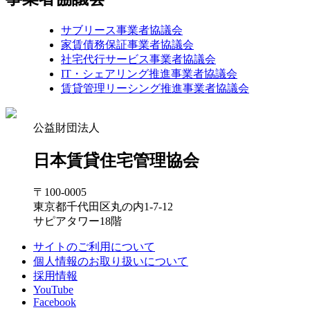
サブリース事業者協議会
家賃債務保証事業者協議会
社宅代行サービス事業者協議会
IT・シェアリング推進事業者協議会
賃貸管理リーシング推進事業者協議会
公益財団法人
日本賃貸住宅管理協会
〒100-0005
東京都千代田区丸の内1-7-12
サピアタワー18階
サイトのご利用について
個人情報のお取り扱いについて
採用情報
YouTube
Facebook