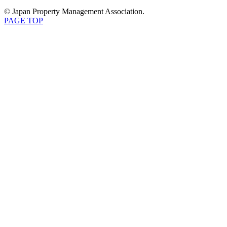
© Japan Property Management Association.
PAGE TOP