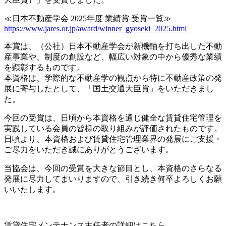
≪日本不動産学会 2025年度 業績賞 受賞一覧≫
https://www.jares.or.jp/award/winner_gyoseki_2025.html
本賞は、（公社）日本不動産学会が新機軸を打ち出した不動
産事業や、制度の創設など、幅広い対象の中から優秀な業績
を顕彰するものです。
本資格は、学際的な不動産学の観点から特に不動産政策の発
展に寄与したとして、「国土交通大臣賞」をいただきまし
た。
今回の受賞は、日頃から本資格を通じ健全な賃貸住宅管理を
実践している会員の皆様の取り組みが評価されたものです。
日頃より、本資格および賃貸住宅管理業界の発展にご支援・
ご尽力をいただき誠にありがとうございます。
当協会は、今回の受賞を大きな節目とし、本資格のさらなる
発展に尽力してまいりますので、引き続き何卒よろしくお願
いいたします。
賃貸住宅メンテナンス主任者の詳細はこちら