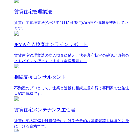
賃貸住宅管理業法
賃貸住宅管理業法(令和3年6月15日施行)の内容や情報を整理してい
ます。
JPMA立入検査オンラインサポート
賃貸住宅管理業法の立入検査に備え、法令遵守状況の確認と改善の
アドバイスを行っています（会員限定）。
相続支援コンサルタント
不動産のプロとして、士業と連携し相続支援を行う専門家で公益法
人認定資格です。
賃貸住宅メンテナンス主任者
賃貸住宅の設備や維持保全における全般的な基礎知識を体系的に身
に付ける資格です。