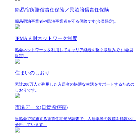
簡易宿所賠償責任保険／民泊賠償責任保険
簡易宿泊事業者や民泊事業者を守る保険です(会員限定)。
JPMA人財ネットワーク制度
協会ネットワークを利用してキャリア継続を繋ぐ取組みです(会員
限定)。
住まいのしおり
累計200万人が利用した入居者の快適な生活をサポートするための
しおりです。
市場データ(日管協短観)
当協会で実施する賃貸住宅景況調査で、入居率等の数値を指数化し
分析しています。