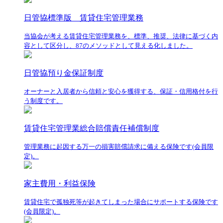
日管協標準版 賃貸住宅管理業務
当協会が考える賃貸住宅管理業務を、標準、推奨、法律に基づく内
容として区分し、87のメソッドとして見える化しました。
日管協預り金保証制度
オーナーと入居者から信頼と安心を獲得する、保証・信用格付を行
う制度です。
賃貸住宅管理業総合賠償責任補償制度
管理業務に起因する万一の損害賠償請求に備える保険です(会員限
定)。
家主費用・利益保険
賃貸住宅で孤独死等が起きてしまった場合にサポートする保険です
(会員限定)。