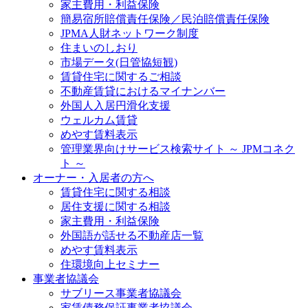
家主費用・利益保険
簡易宿所賠償責任保険／民泊賠償責任保険
JPMA人財ネットワーク制度
住まいのしおり
市場データ(日管協短観)
賃貸住宅に関するご相談
不動産賃貸におけるマイナンバー
外国人入居円滑化支援
ウェルカム賃貸
めやす賃料表示
管理業界向けサービス検索サイト ～ JPMコネク
ト ～
オーナー・入居者の方へ
賃貸住宅に関する相談
居住支援に関する相談
家主費用・利益保険
外国語が話せる不動産店一覧
めやす賃料表示
住環境向上セミナー
事業者協議会
サブリース事業者協議会
家賃債務保証事業者協議会