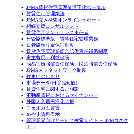
JPMA賃貸住宅管理業適正化ポータル
賃貸住宅管理業法
JPMA立入検査オンラインサポート
相続支援コンサルタント
賃貸住宅メンテナンス主任者
日管協標準版 賃貸住宅管理業務
日管協預り金保証制度
賃貸住宅管理業総合賠償責任補償制度
家主費用・利益保険
簡易宿所賠償責任保険／民泊賠償責任保険
JPMA人財ネットワーク制度
住まいのしおり
市場データ(日管協短観)
賃貸住宅に関するご相談
不動産賃貸におけるマイナンバー
外国人入居円滑化支援
ウェルカム賃貸
めやす賃料表示
管理業界向けサービス検索サイト ～ JPMコネク
ト ～