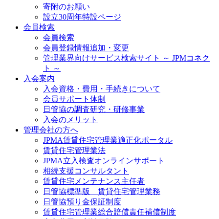
寄附のお願い
設立30周年特設ページ
会員検索
会員検索
会員登録情報追加・変更
管理業界向けサービス検索サイト ～ JPMコネク
ト ～
入会案内
入会資格・費用・手続きについて
会員サポート体制
日管協の調査研究・研修事業
入会のメリット
管理会社の方へ
JPMA賃貸住宅管理業適正化ポータル
賃貸住宅管理業法
JPMA立入検査オンラインサポート
相続支援コンサルタント
賃貸住宅メンテナンス主任者
日管協標準版 賃貸住宅管理業務
日管協預り金保証制度
賃貸住宅管理業総合賠償責任補償制度