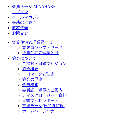
会員ページ-MINAHARE-
ログイン
メールマガジン
書籍のご案内
取材依頼
お問合せ
賃貸住宅管理業界とは
業界コンセプトワード
賃貸住宅管理業とは
協会について
ご挨拶・日管協ビジョン
協会概要
ロゴマークと理念
協会の歴史
会員検索
会員証・襟章のご案内
ディスクロージャー資料
日管協活動レポート
市場データ(日管協短観)
ホームページバナー