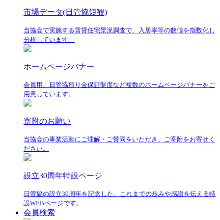
市場データ(日管協短観)
当協会で実施する賃貸住宅景況調査で、入居率等の数値を指数化し
分析しています。
ホームページバナー
会員用、日管協預り金保証制度など複数のホームページバナーをご
用意しています。
寄附のお願い
当協会の事業活動にご理解・ご賛同をいただき、ご寄附をお寄せく
ださい。
設立30周年特設ページ
日管協の設立30周年を記念した、これまでの歩みや感謝を伝える特
設WEBページです。
会員検索