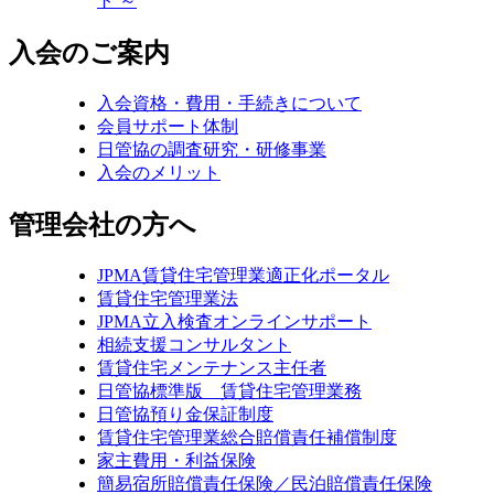
ト ～
入会のご案内
入会資格・費用・手続きについて
会員サポート体制
日管協の調査研究・研修事業
入会のメリット
管理会社の方へ
JPMA賃貸住宅管理業適正化ポータル
賃貸住宅管理業法
JPMA立入検査オンラインサポート
相続支援コンサルタント
賃貸住宅メンテナンス主任者
日管協標準版 賃貸住宅管理業務
日管協預り金保証制度
賃貸住宅管理業総合賠償責任補償制度
家主費用・利益保険
簡易宿所賠償責任保険／民泊賠償責任保険