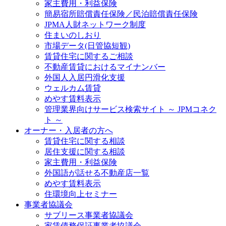
家主費用・利益保険
簡易宿所賠償責任保険／民泊賠償責任保険
JPMA人財ネットワーク制度
住まいのしおり
市場データ(日管協短観)
賃貸住宅に関するご相談
不動産賃貸におけるマイナンバー
外国人入居円滑化支援
ウェルカム賃貸
めやす賃料表示
管理業界向けサービス検索サイト ～ JPMコネク
ト ～
オーナー・入居者の方へ
賃貸住宅に関する相談
居住支援に関する相談
家主費用・利益保険
外国語が話せる不動産店一覧
めやす賃料表示
住環境向上セミナー
事業者協議会
サブリース事業者協議会
家賃債務保証事業者協議会