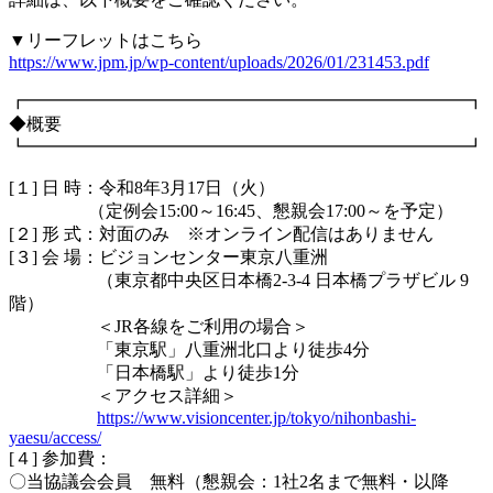
▼リーフレットはこちら
https://www.jpm.jp/wp-content/
uploads/2026/01/231453.pdf
┏━━━━━━━━━━━━━━━━━━━━━━━━━┓
◆概要
┗━━━━━━━━━━━━━━━━━━━━━━━━━┛
[１] 日 時：令和8年3月17日（火）
（定例会15:00～16:45、懇親会17:00～を予定）
[２] 形 式：対面のみ ※オンライン配信はありません
[３] 会 場：ビジョンセンター東京八重洲
（東京都中央区日本橋2-3-4 日本橋プラザビル 9
階）
＜JR各線をご利用の場合＞
「東京駅」八重洲北口より徒歩4分
「日本橋駅」より徒歩1分
＜アクセス詳細＞
https://www.visioncenter.jp/tokyo/nihonbashi-
yaesu/access/
[４] 参加費：
〇当協議会会員 無料（懇親会：1社2名まで無料・以降