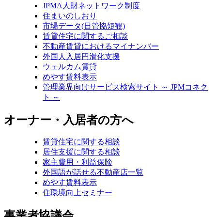
JPMA人財ネットワーク制度
住まいのしおり
市場データ(日管協短観)
賃貸住宅に関するご相談
不動産賃貸におけるマイナンバー
外国人入居円滑化支援
ウェルカム賃貸
めやす賃料表示
管理業界向けサービス検索サイト ～ JPMコネク
ト ～
オーナー・入居者の方へ
賃貸住宅に関する相談
居住支援に関する相談
家主費用・利益保険
外国語が話せる不動産店一覧
めやす賃料表示
住環境向上セミナー
事業者協議会