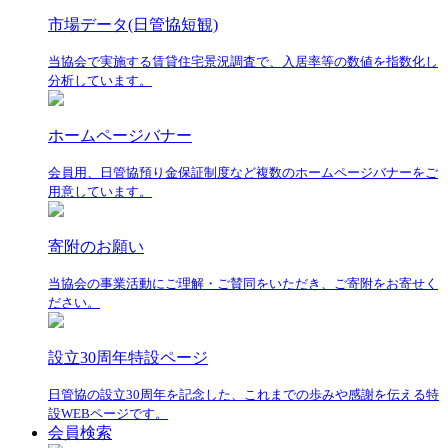
市場データ(日管協短観)
当協会で実施する賃貸住宅景況調査で、入居率等の数値を指数化し
分析しています。
ホームページバナー
会員用、日管協預り金保証制度など複数のホームページバナーをご
用意しています。
寄附のお願い
当協会の事業活動にご理解・ご賛同をいただき、ご寄附をお寄せく
ださい。
設立30周年特設ページ
日管協の設立30周年を記念した、これまでの歩みや感謝を伝える特
設WEBページです。
会員検索