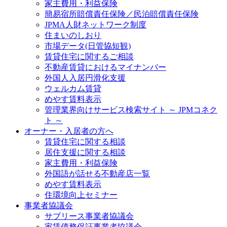
家主費用・利益保険
簡易宿所賠償責任保険／民泊賠償責任保険
JPMA人財ネットワーク制度
住まいのしおり
市場データ(日管協短観)
賃貸住宅に関するご相談
不動産賃貸におけるマイナンバー
外国人入居円滑化支援
ウェルカム賃貸
めやす賃料表示
管理業界向けサービス検索サイト ～ JPMコネク
ト ～
オーナー・入居者の方へ
賃貸住宅に関する相談
居住支援に関する相談
家主費用・利益保険
外国語が話せる不動産店一覧
めやす賃料表示
住環境向上セミナー
事業者協議会
サブリース事業者協議会
家賃債務保証事業者協議会