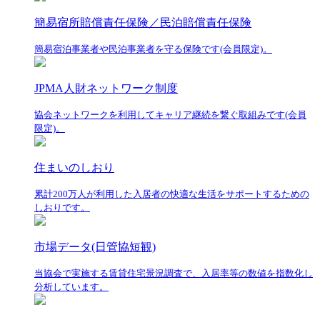
簡易宿所賠償責任保険／民泊賠償責任保険
簡易宿泊事業者や民泊事業者を守る保険です(会員限定)。
JPMA人財ネットワーク制度
協会ネットワークを利用してキャリア継続を繋ぐ取組みです(会員
限定)。
住まいのしおり
累計200万人が利用した入居者の快適な生活をサポートするための
しおりです。
市場データ(日管協短観)
当協会で実施する賃貸住宅景況調査で、入居率等の数値を指数化し
分析しています。