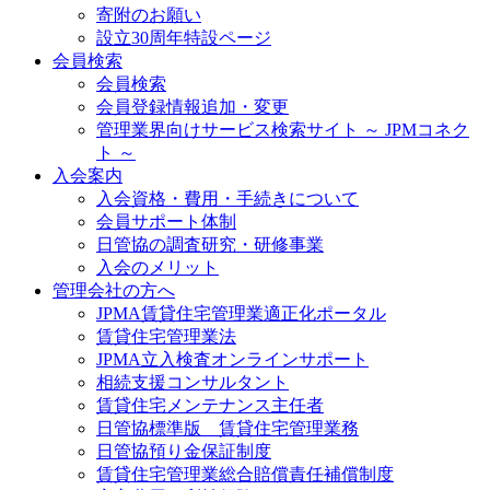
寄附のお願い
設立30周年特設ページ
会員検索
会員検索
会員登録情報追加・変更
管理業界向けサービス検索サイト ～ JPMコネク
ト ～
入会案内
入会資格・費用・手続きについて
会員サポート体制
日管協の調査研究・研修事業
入会のメリット
管理会社の方へ
JPMA賃貸住宅管理業適正化ポータル
賃貸住宅管理業法
JPMA立入検査オンラインサポート
相続支援コンサルタント
賃貸住宅メンテナンス主任者
日管協標準版 賃貸住宅管理業務
日管協預り金保証制度
賃貸住宅管理業総合賠償責任補償制度