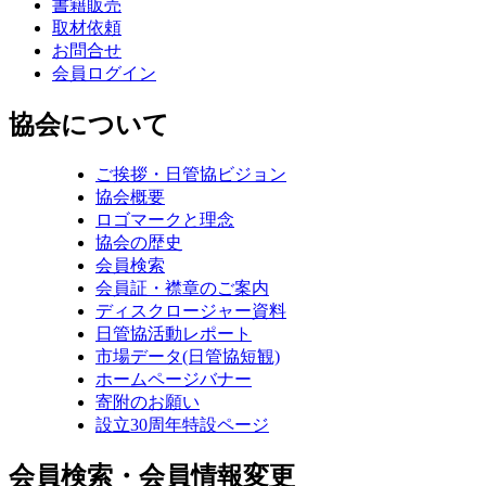
書籍販売
取材依頼
お問合せ
会員ログイン
協会について
ご挨拶・日管協ビジョン
協会概要
ロゴマークと理念
協会の歴史
会員検索
会員証・襟章のご案内
ディスクロージャー資料
日管協活動レポート
市場データ(日管協短観)
ホームページバナー
寄附のお願い
設立30周年特設ページ
会員検索・会員情報変更