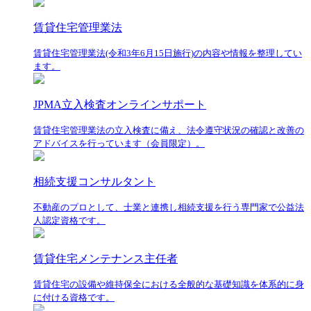
賃貸住宅管理業法
賃貸住宅管理業法(令和3年6月15日施行)の内容や情報を整理してい
ます。
JPMA立入検査オンラインサポート
賃貸住宅管理業法の立入検査に備え、法令遵守状況の確認と改善の
アドバイスを行っています（会員限定）。
相続支援コンサルタント
不動産のプロとして、士業と連携し相続支援を行う専門家で公益法
人認定資格です。
賃貸住宅メンテナンス主任者
賃貸住宅の設備や維持保全における全般的な基礎知識を体系的に身
に付ける資格です。