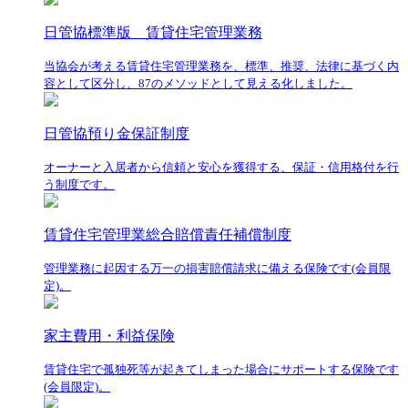
日管協標準版 賃貸住宅管理業務
当協会が考える賃貸住宅管理業務を、標準、推奨、法律に基づく内
容として区分し、87のメソッドとして見える化しました。
日管協預り金保証制度
オーナーと入居者から信頼と安心を獲得する、保証・信用格付を行
う制度です。
賃貸住宅管理業総合賠償責任補償制度
管理業務に起因する万一の損害賠償請求に備える保険です(会員限
定)。
家主費用・利益保険
賃貸住宅で孤独死等が起きてしまった場合にサポートする保険です
(会員限定)。