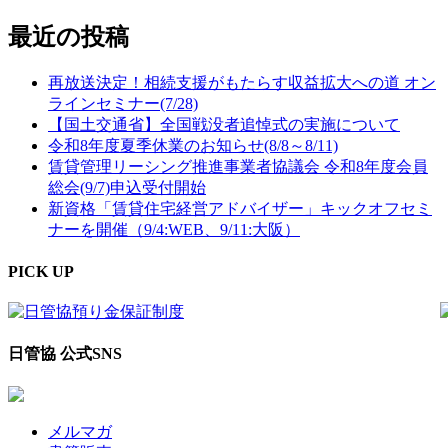
最近の投稿
再放送決定！相続支援がもたらす収益拡大への道 オン
ラインセミナー(7/28)
【国土交通省】全国戦没者追悼式の実施について
令和8年度夏季休業のお知らせ(8/8～8/11)
賃貸管理リーシング推進事業者協議会 令和8年度会員
総会(9/7)申込受付開始
新資格「賃貸住宅経営アドバイザー」キックオフセミ
ナーを開催（9/4:WEB、9/11:大阪）
PICK UP
日管協 公式SNS
メルマガ