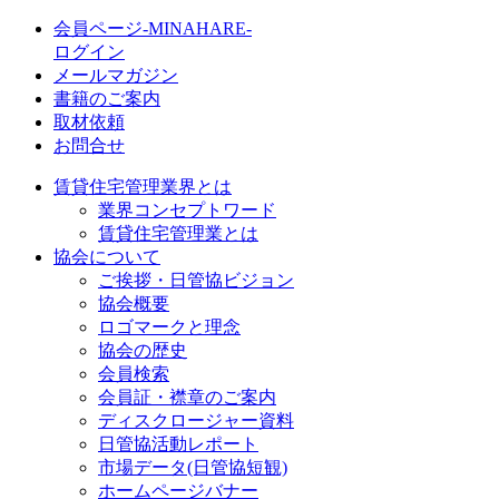
会員ページ-MINAHARE-
ログイン
メールマガジン
書籍のご案内
取材依頼
お問合せ
賃貸住宅管理業界とは
業界コンセプトワード
賃貸住宅管理業とは
協会について
ご挨拶・日管協ビジョン
協会概要
ロゴマークと理念
協会の歴史
会員検索
会員証・襟章のご案内
ディスクロージャー資料
日管協活動レポート
市場データ(日管協短観)
ホームページバナー