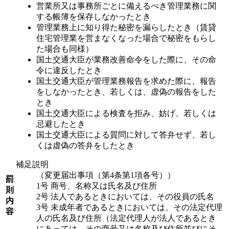
営業所又は事務所ごとに備えるべき管理業務に関
する帳簿を保存しなかったとき
管理業務上に知り得た秘密を漏らしたとき（賃貸
住宅管理業を営まなくなった場合で秘密をもらし
た場合も同様）
国土交通大臣が業務改善命令をした際に、その命
令に違反したとき
国土交通大臣が管理業務報告を求めた際に、報告
をしなかったとき、若しくは、虚偽の報告をした
とき
国土交通大臣による検査を拒み、妨げ、若しくは
忌避したとき
国土交通大臣による質問に対して答弁せず、若し
くは虚偽の答弁をしたとき
補足説明
（変更届出事項（第4条第1項各号））
罰
1号 商号、名称又は氏名及び住所
則
2号 法人であるときにおいては、その役員の氏名
内
3号 未成年者であるときにおいては、その法定代理
容
人の氏名及び住所（法定代理人が法人であるとき
にあっては、その商号又は名称及び住所並びにそ