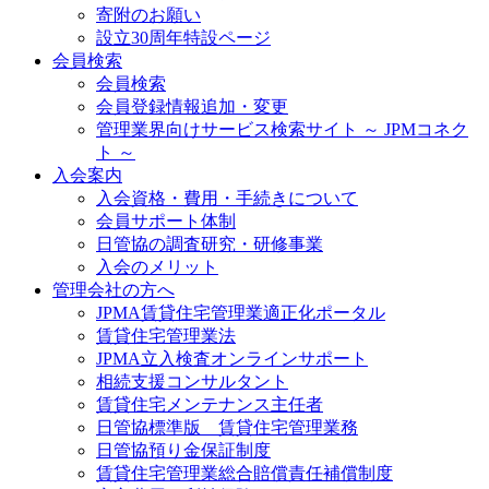
寄附のお願い
設立30周年特設ページ
会員検索
会員検索
会員登録情報追加・変更
管理業界向けサービス検索サイト ～ JPMコネク
ト ～
入会案内
入会資格・費用・手続きについて
会員サポート体制
日管協の調査研究・研修事業
入会のメリット
管理会社の方へ
JPMA賃貸住宅管理業適正化ポータル
賃貸住宅管理業法
JPMA立入検査オンラインサポート
相続支援コンサルタント
賃貸住宅メンテナンス主任者
日管協標準版 賃貸住宅管理業務
日管協預り金保証制度
賃貸住宅管理業総合賠償責任補償制度