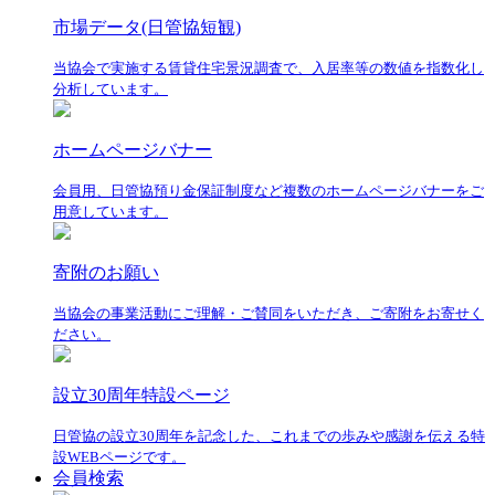
市場データ(日管協短観)
当協会で実施する賃貸住宅景況調査で、入居率等の数値を指数化し
分析しています。
ホームページバナー
会員用、日管協預り金保証制度など複数のホームページバナーをご
用意しています。
寄附のお願い
当協会の事業活動にご理解・ご賛同をいただき、ご寄附をお寄せく
ださい。
設立30周年特設ページ
日管協の設立30周年を記念した、これまでの歩みや感謝を伝える特
設WEBページです。
会員検索