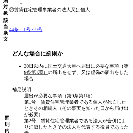
則
＋
対
②賃貸住宅管理事業者の法人又は個人
象
該
当
44条 1号～9号
条
文
どんな場合に罰則か
30日以内に国土交通大臣へ
届出に必要な事項（第
9条第1項）
の届出をせず、又は虚偽の届出をした
場合
補足説明
届出が必要な事項（第9条第1項）
第1号 賃貸住宅管理業者である個人が死亡した
ときその相続人（その事実を知った日から届け出
が必要）
罰
第2号 賃貸住宅管理業者である法人が合併によ
則
り消滅したときその法人を代表する役員であった
内