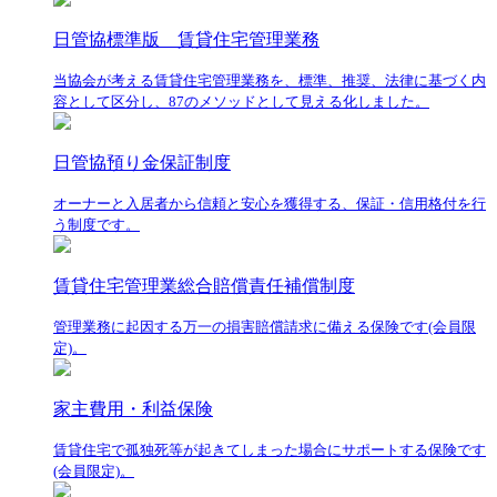
日管協標準版 賃貸住宅管理業務
当協会が考える賃貸住宅管理業務を、標準、推奨、法律に基づく内
容として区分し、87のメソッドとして見える化しました。
日管協預り金保証制度
オーナーと入居者から信頼と安心を獲得する、保証・信用格付を行
う制度です。
賃貸住宅管理業総合賠償責任補償制度
管理業務に起因する万一の損害賠償請求に備える保険です(会員限
定)。
家主費用・利益保険
賃貸住宅で孤独死等が起きてしまった場合にサポートする保険です
(会員限定)。