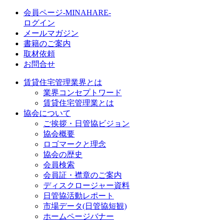
会員ページ-MINAHARE-
ログイン
メールマガジン
書籍のご案内
取材依頼
お問合せ
賃貸住宅管理業界とは
業界コンセプトワード
賃貸住宅管理業とは
協会について
ご挨拶・日管協ビジョン
協会概要
ロゴマークと理念
協会の歴史
会員検索
会員証・襟章のご案内
ディスクロージャー資料
日管協活動レポート
市場データ(日管協短観)
ホームページバナー