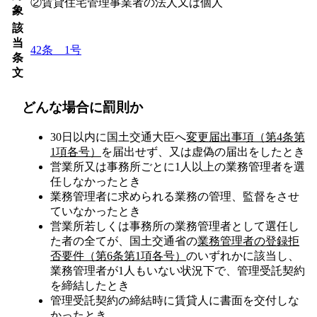
②賃貸住宅管理事業者の法人又は個人
象
該
当
42条 1号
条
文
どんな場合に罰則か
30日以内に国土交通大臣へ
変更届出事項（第4条第
1項各号）
を届出せず、又は虚偽の届出をしたとき
営業所又は事務所ごとに1人以上の業務管理者を選
任しなかったとき
業務管理者に求められる業務の管理、監督をさせ
ていなかったとき
営業所若しくは事務所の業務管理者として選任し
た者の全てが、国土交通省の
業務管理者の登録拒
否要件（第6条第1項各号）
のいずれかに該当し、
業務管理者が1人もいない状況下で、管理受託契約
を締結したとき
管理受託契約の締結時に賃貸人に書面を交付しな
かったとき