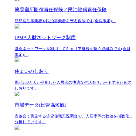
簡易宿所賠償責任保険／民泊賠償責任保険
簡易宿泊事業者や民泊事業者を守る保険です(会員限定)。
JPMA人財ネットワーク制度
協会ネットワークを利用してキャリア継続を繋ぐ取組みです(会員
限定)。
住まいのしおり
累計200万人が利用した入居者の快適な生活をサポートするための
しおりです。
市場データ(日管協短観)
当協会で実施する賃貸住宅景況調査で、入居率等の数値を指数化し
分析しています。