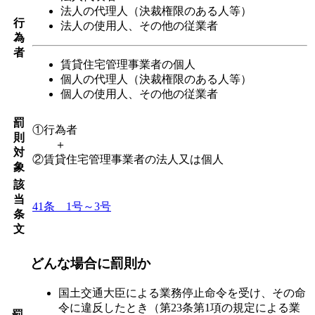
法人の代理人（決裁権限のある人等）
行
法人の使用人、その他の従業者
為
者
賃貸住宅管理事業者の個人
個人の代理人（決裁権限のある人等）
個人の使用人、その他の従業者
罰
①行為者
則
＋
対
②賃貸住宅管理事業者の法人又は個人
象
該
当
41条 1号～3号
条
文
どんな場合に罰則か
国土交通大臣による業務停止命令を受け、その命
令に違反したとき（第23条第1項の規定による業
罰