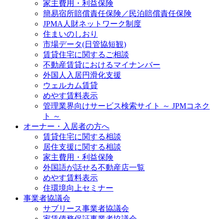
家主費用・利益保険
簡易宿所賠償責任保険／民泊賠償責任保険
JPMA人財ネットワーク制度
住まいのしおり
市場データ(日管協短観)
賃貸住宅に関するご相談
不動産賃貸におけるマイナンバー
外国人入居円滑化支援
ウェルカム賃貸
めやす賃料表示
管理業界向けサービス検索サイト ～ JPMコネク
ト ～
オーナー・入居者の方へ
賃貸住宅に関する相談
居住支援に関する相談
家主費用・利益保険
外国語が話せる不動産店一覧
めやす賃料表示
住環境向上セミナー
事業者協議会
サブリース事業者協議会
家賃債務保証事業者協議会