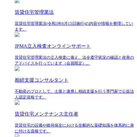
賃貸住宅管理業法
賃貸住宅管理業法(令和3年6月15日施行)の内容や情報を整理してい
ます。
JPMA立入検査オンラインサポート
賃貸住宅管理業法の立入検査に備え、法令遵守状況の確認と改善の
アドバイスを行っています（会員限定）。
相続支援コンサルタント
不動産のプロとして、士業と連携し相続支援を行う専門家で公益法
人認定資格です。
賃貸住宅メンテナンス主任者
賃貸住宅の設備や維持保全における全般的な基礎知識を体系的に身
に付ける資格です。