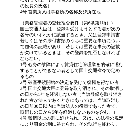
の役員の氏名）
4号 営業所又は事務所の名称及び所在地
（業務管理者の登録拒否要件（第6条第1項））
国土交通大臣は、登録を受けようとする者が次の
各号のいずれかに該当するとき、又は登録申請書
若しくはその添付書類のうちに重要な事項につい
て虚偽の記載があり、若しくは重要な事実の記載
が欠けているときは、その登録を拒否しなければ
ならない。
1号 心身の故障により賃貸住宅管理業を的確に遂行
することができない者として国土交通省令で定め
るもの
2号 破産手続開始の決定を受けて復権を得ない者
3号 国土交通大臣に登録を取り消され、その取消し
の日から5年を経過しない者（当該登録を取り消さ
れた者が法人であるときにあっては、当該取消し
の日前30日以内に当該法人の役員であった者で、
取消しの日から5年を経過しないものを含む。）
4号 禁錮以上の刑に処せられ、又はこの法律の規定
により罰金の刑に処せられ、その執行を終わり、