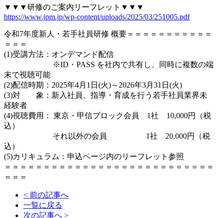
▼▼▼研修のご案内リーフレット▼▼▼
https://www.jpm.jp/wp-content/uploads/2025/03/251005.pdf
令和7年度新人・若手社員研修 概要＝＝＝＝＝＝＝＝＝＝＝
＝＝＝
(1)受講方法：オンデマンド配信
※ID・PASS を社内で共有し、同時に複数の端
末で視聴可能
(2)配信時期：2025年4月1日(火)～2026年3月31日(火)
(3)対 象：新入社員、指導・育成を行う若手社員業界未
経験者
(4)視聴費用： 東京・甲信ブロック会員 1社 10,000円（税
込）
それ以外の会員 1社 20,000円（税
込）
(5)カリキュラム：申込ページ内のリーフレット参照
＝＝＝＝＝＝＝＝＝＝＝＝＝＝＝＝＝＝＝＝＝＝＝＝＝＝＝
＝＝＝
< 前の記事へ
一覧に戻る
次の記事へ >