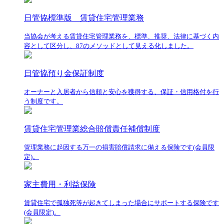
日管協標準版 賃貸住宅管理業務
当協会が考える賃貸住宅管理業務を、標準、推奨、法律に基づく内
容として区分し、87のメソッドとして見える化しました。
日管協預り金保証制度
オーナーと入居者から信頼と安心を獲得する、保証・信用格付を行
う制度です。
賃貸住宅管理業総合賠償責任補償制度
管理業務に起因する万一の損害賠償請求に備える保険です(会員限
定)。
家主費用・利益保険
賃貸住宅で孤独死等が起きてしまった場合にサポートする保険です
(会員限定)。