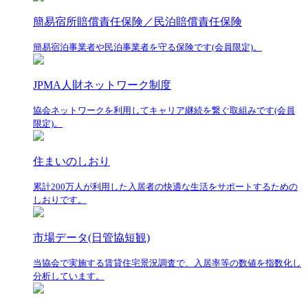
簡易宿所賠償責任保険／民泊賠償責任保険
簡易宿泊事業者や民泊事業者を守る保険です(会員限定)。
JPMA人財ネットワーク制度
協会ネットワークを利用してキャリア継続を繋ぐ取組みです(会員
限定)。
住まいのしおり
累計200万人が利用した入居者の快適な生活をサポートするための
しおりです。
市場データ(日管協短観)
当協会で実施する賃貸住宅景況調査で、入居率等の数値を指数化し
分析しています。