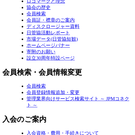
ロゴマークと理念
協会の歴史
会員検索
会員証・襟章のご案内
ディスクロージャー資料
日管協活動レポート
市場データ(日管協短観)
ホームページバナー
寄附のお願い
設立30周年特設ページ
会員検索・会員情報変更
会員検索
会員登録情報追加・変更
管理業界向けサービス検索サイト ～ JPMコネク
ト ～
入会のご案内
入会資格・費用・手続きについて