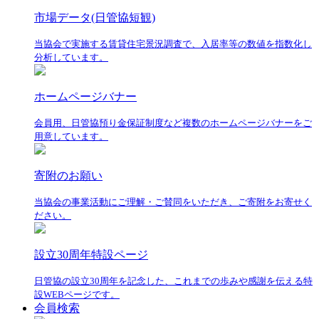
市場データ(日管協短観)
当協会で実施する賃貸住宅景況調査で、入居率等の数値を指数化し
分析しています。
ホームページバナー
会員用、日管協預り金保証制度など複数のホームページバナーをご
用意しています。
寄附のお願い
当協会の事業活動にご理解・ご賛同をいただき、ご寄附をお寄せく
ださい。
設立30周年特設ページ
日管協の設立30周年を記念した、これまでの歩みや感謝を伝える特
設WEBページです。
会員検索