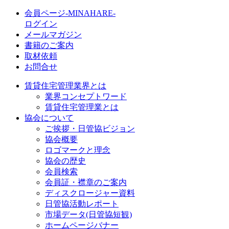
会員ページ-MINAHARE-
ログイン
メールマガジン
書籍のご案内
取材依頼
お問合せ
賃貸住宅管理業界とは
業界コンセプトワード
賃貸住宅管理業とは
協会について
ご挨拶・日管協ビジョン
協会概要
ロゴマークと理念
協会の歴史
会員検索
会員証・襟章のご案内
ディスクロージャー資料
日管協活動レポート
市場データ(日管協短観)
ホームページバナー