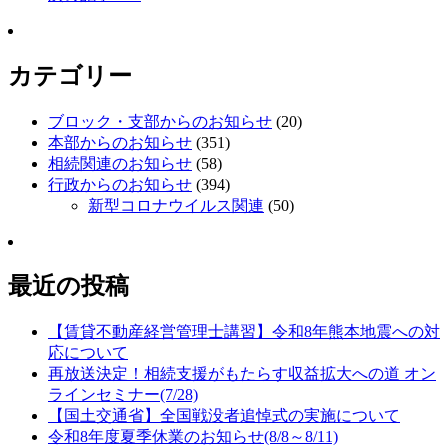
カテゴリー
ブロック・支部からのお知らせ
(20)
本部からのお知らせ
(351)
相続関連のお知らせ
(58)
行政からのお知らせ
(394)
新型コロナウイルス関連
(50)
最近の投稿
【賃貸不動産経営管理士講習】令和8年熊本地震への対
応について
再放送決定！相続支援がもたらす収益拡大への道 オン
ラインセミナー(7/28)
【国土交通省】全国戦没者追悼式の実施について
令和8年度夏季休業のお知らせ(8/8～8/11)