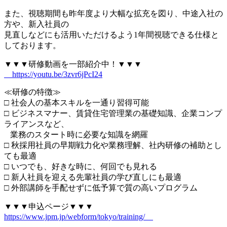
また、視聴期間も昨年度より大幅な拡充を図り、中途入社の
方や、新入社員の
見直しなどにも活用いただけるよう1年間視聴できる仕様と
しております。
▼▼▼研修動画を一部紹介中！▼▼▼
https://youtu.be/3zvr6jPcI24
≪研修の特徴≫
□ 社会人の基本スキルを一通り習得可能
□ ビジネスマナー、賃貸住宅管理業の基礎知識、企業コンプ
ライアンスなど、
業務のスタート時に必要な知識を網羅
□ 秋採用社員の早期戦力化や業務理解、社内研修の補助とし
ても最適
□ いつでも、好きな時に、何回でも見れる
□ 新人社員を迎える先輩社員の学び直しにも最適
□ 外部講師を手配せずに低予算で質の高いプログラム
▼▼▼申込ページ▼▼▼
https://www.jpm.jp/webform/tokyo/training/