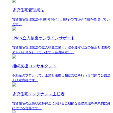
賃貸住宅管理業法
賃貸住宅管理業法(令和3年6月15日施行)の内容や情報を整理してい
ます。
JPMA立入検査オンラインサポート
賃貸住宅管理業法の立入検査に備え、法令遵守状況の確認と改善の
アドバイスを行っています（会員限定）。
相続支援コンサルタント
不動産のプロとして、士業と連携し相続支援を行う専門家で公益法
人認定資格です。
賃貸住宅メンテナンス主任者
賃貸住宅の設備や維持保全における全般的な基礎知識を体系的に身
に付ける資格です。