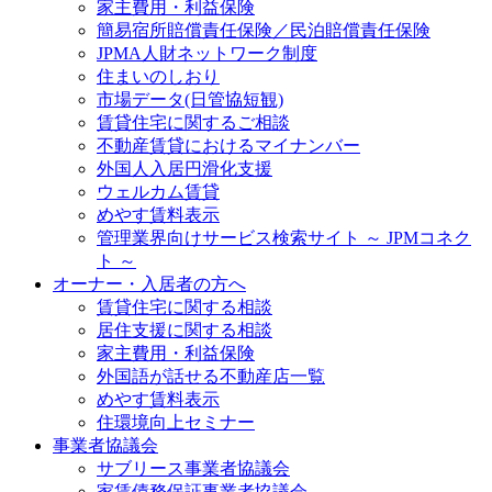
家主費用・利益保険
簡易宿所賠償責任保険／民泊賠償責任保険
JPMA人財ネットワーク制度
住まいのしおり
市場データ(日管協短観)
賃貸住宅に関するご相談
不動産賃貸におけるマイナンバー
外国人入居円滑化支援
ウェルカム賃貸
めやす賃料表示
管理業界向けサービス検索サイト ～ JPMコネク
ト ～
オーナー・入居者の方へ
賃貸住宅に関する相談
居住支援に関する相談
家主費用・利益保険
外国語が話せる不動産店一覧
めやす賃料表示
住環境向上セミナー
事業者協議会
サブリース事業者協議会
家賃債務保証事業者協議会