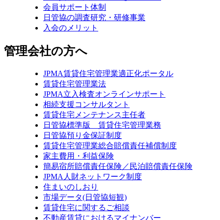
会員サポート体制
日管協の調査研究・研修事業
入会のメリット
管理会社の方へ
JPMA賃貸住宅管理業適正化ポータル
賃貸住宅管理業法
JPMA立入検査オンラインサポート
相続支援コンサルタント
賃貸住宅メンテナンス主任者
日管協標準版 賃貸住宅管理業務
日管協預り金保証制度
賃貸住宅管理業総合賠償責任補償制度
家主費用・利益保険
簡易宿所賠償責任保険／民泊賠償責任保険
JPMA人財ネットワーク制度
住まいのしおり
市場データ(日管協短観)
賃貸住宅に関するご相談
不動産賃貸におけるマイナンバー