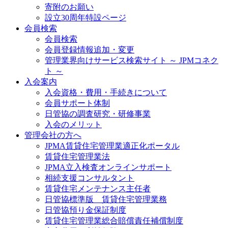
寄附のお願い
設立30周年特設ページ
会員検索
会員検索
会員登録情報追加・変更
管理業界向けサービス検索サイト ～ JPMコネク
ト ～
入会案内
入会資格・費用・手続きについて
会員サポート体制
日管協の調査研究・研修事業
入会のメリット
管理会社の方へ
JPMA賃貸住宅管理業適正化ポータル
賃貸住宅管理業法
JPMA立入検査オンラインサポート
相続支援コンサルタント
賃貸住宅メンテナンス主任者
日管協標準版 賃貸住宅管理業務
日管協預り金保証制度
賃貸住宅管理業総合賠償責任補償制度