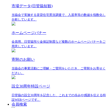
市場データ(日管協短観)
当協会で実施する賃貸住宅景況調査で、入居率等の数値を指数化し
分析しています。
ホームページバナー
会員用、日管協預り金保証制度など複数のホームページバナーをご
用意しています。
寄附のお願い
当協会の事業活動にご理解・ご賛同をいただき、ご寄附をお寄せく
ださい。
設立30周年特設ページ
日管協の設立30周年を記念した、これまでの歩みや感謝を伝える特
設WEBページです。
会員検索