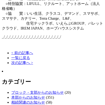
○特別協賛：LIFULL、リクルート、アットホーム（法人
格省略）
○協 賛：いい生活、クラスコ、デマンド、スマサポ、
スマサテ、カナリー、Terra Charge、L&F、
住宅テックラボ、いえらぶGROUP、パレット
クラウド、IREM JAPAN、ホープハウスシステム
_/_/_/_/_/_/_/_/_/_/_/_/_/_/_/_/_/_/_/_/_/
< 前の記事へ
一覧に戻る
次の記事へ >
カテゴリー
ブロック・支部からのお知らせ
(20)
本部からのお知らせ
(351)
相続関連のお知らせ
(58)