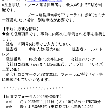
○注意事項 ：ブース運営担当者は、最大4名まで常駐が可
能です。
ブース運営担当者がフォーラムに参加(セミナ
ー聴講)したい場合、別途申込が必要です。
【申込に必要な情報】
◆全て必須項目です。事前に内容のご準備される事を推奨し
ます。
・社名 ※商号(株)等でご入力ください。
・担当者 ・参加人数(最大4名) ・担当者メールアド
レス
・電話番号 ・PR文章(45文字以内) ・会社HPリンク
・会社ロゴ画像（jpegまたはpng形式／アップロードサイズ
上限2MB）
※会社ロゴマークとPR文章は、フォーラム特設サイト等
に掲載させていただきます。
_/_/_/_/_/_/_/_/_/_/_/_/_/_/_/_/_/_/_/_/_/
【日管協フォーラム2025開催概要】
○日 時：2025年11月11日（火）10時45分～17時30分
○会 場：明治記念館（東京都港区元赤坂2-2-23）