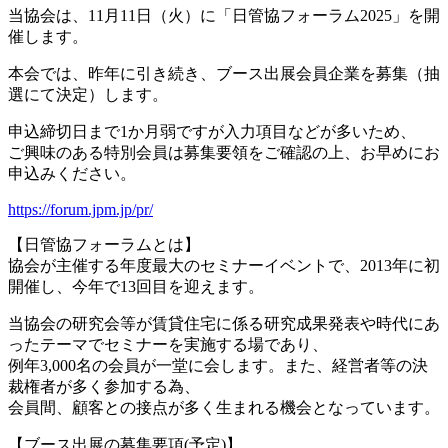
当協会は、11月11日（火）に「日管協フォーラム2025」を開
催します。
本会では、昨年に引き続き、ブース出展会員企業を募集（抽
選にて決定）します。
申込締切日まで1か月弱ですが入力項目などが多いため、
ご興味のある特別会員は募集要領をご確認の上、お早めにお
申込みください。
https://forum.jpm.jp/pr/
【日管協フォーラムとは】
協会が主催する年度最大のセミナーイベントで、2013年に初
開催し、今年で13回目を迎えます。
当協会の研究会等が賃貸住宅に係る研究成果発表や時代にあ
ったテーマでセミナーを実施する場であり、
例年3,000名の会員が一堂に会します。また、経営者等の決
裁権者が多く参加する為、
会員間、顧客との接点が多く生まれる機会となっています。
【ブース出展の募集要項(予定)】