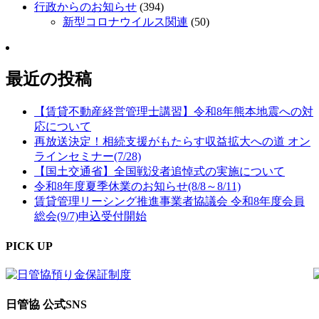
行政からのお知らせ
(394)
新型コロナウイルス関連
(50)
最近の投稿
【賃貸不動産経営管理士講習】令和8年熊本地震への対
応について
再放送決定！相続支援がもたらす収益拡大への道 オン
ラインセミナー(7/28)
【国土交通省】全国戦没者追悼式の実施について
令和8年度夏季休業のお知らせ(8/8～8/11)
賃貸管理リーシング推進事業者協議会 令和8年度会員
総会(9/7)申込受付開始
PICK UP
日管協 公式SNS