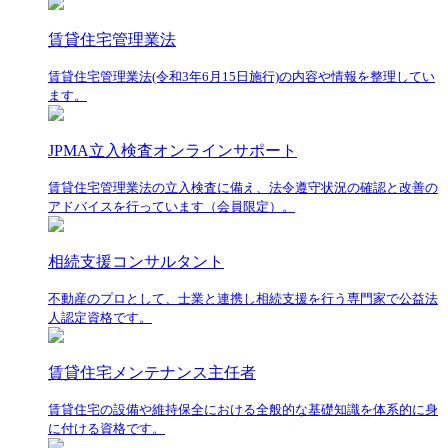
賃貸住宅管理業法
賃貸住宅管理業法(令和3年6月15日施行)の内容や情報を整理してい
ます。
JPMA立入検査オンラインサポート
賃貸住宅管理業法の立入検査に備え、法令遵守状況の確認と改善の
アドバイスを行っています（会員限定）。
相続支援コンサルタント
不動産のプロとして、士業と連携し相続支援を行う専門家で公益法
人認定資格です。
賃貸住宅メンテナンス主任者
賃貸住宅の設備や維持保全における全般的な基礎知識を体系的に身
に付ける資格です。