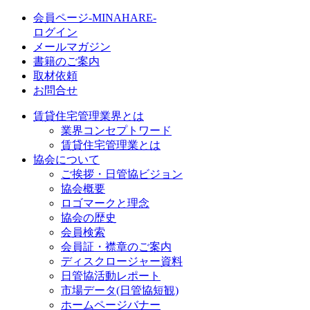
会員ページ-MINAHARE-
ログイン
メールマガジン
書籍のご案内
取材依頼
お問合せ
賃貸住宅管理業界とは
業界コンセプトワード
賃貸住宅管理業とは
協会について
ご挨拶・日管協ビジョン
協会概要
ロゴマークと理念
協会の歴史
会員検索
会員証・襟章のご案内
ディスクロージャー資料
日管協活動レポート
市場データ(日管協短観)
ホームページバナー