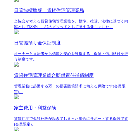
日管協標準版 賃貸住宅管理業務
当協会が考える賃貸住宅管理業務を、標準、推奨、法律に基づく内
容として区分し、87のメソッドとして見える化しました。
日管協預り金保証制度
オーナーと入居者から信頼と安心を獲得する、保証・信用格付を行
う制度です。
賃貸住宅管理業総合賠償責任補償制度
管理業務に起因する万一の損害賠償請求に備える保険です(会員限
定)。
家主費用・利益保険
賃貸住宅で孤独死等が起きてしまった場合にサポートする保険です
(会員限定)。