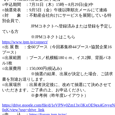
○申込期間 ：7月31日（木）15時～8月29日(金)中
○抽選発表 ：9月5日（金）午後以降順次メールにて連絡
○対 象 ：不動産会社向けにサービスを展開している特
別会員で、
JPMコネクトへ登録済みまたは登録を予定し
ている方
※JPMコネクトはこちら
https://www.jpm.jp/connect/
○出 展 数 ：全60ブース（今回募集枠44ブース+協賛企業16
ブース）
○出展範囲 ：ブース／机横幅180ｃｍ、イス2脚、背面パネ
ル1枚
○出展費用 ：150,000円(税込み)
※抽選の結果、出展が決定した場合、ご請求
書を別途お送りします。
○出展場所 ：出展者決定後に、改めて抽選にて決めさせて
いただきます。ご了承の上、お申込ください。
※参考例（昨年度レイアウト）
https://drive.google.com/file/d/1eVPNy0Zm13xj3KxOE9gx4Gtyvg
0qK/view?usp=drive_link
○申 込 ：
https://forum.jpm.jp/pr/