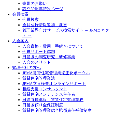
寄附のお願い
設立30周年特設ページ
会員検索
会員検索
会員登録情報追加・変更
管理業界向けサービス検索サイト ～ JPMコネク
ト ～
入会案内
入会資格・費用・手続きについて
会員サポート体制
日管協の調査研究・研修事業
入会のメリット
管理会社の方へ
JPMA賃貸住宅管理業適正化ポータル
賃貸住宅管理業法
JPMA立入検査オンラインサポート
相続支援コンサルタント
賃貸住宅メンテナンス主任者
日管協標準版 賃貸住宅管理業務
日管協預り金保証制度
賃貸住宅管理業総合賠償責任補償制度