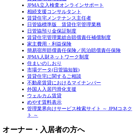
JPMA立入検査オンラインサポート
相続支援コンサルタント
賃貸住宅メンテナンス主任者
日管協標準版 賃貸住宅管理業務
日管協預り金保証制度
賃貸住宅管理業総合賠償責任補償制度
家主費用・利益保険
簡易宿所賠償責任保険／民泊賠償責任保険
JPMA人財ネットワーク制度
住まいのしおり
市場データ(日管協短観)
賃貸住宅に関するご相談
不動産賃貸におけるマイナンバー
外国人入居円滑化支援
ウェルカム賃貸
めやす賃料表示
管理業界向けサービス検索サイト ～ JPMコネク
ト ～
オーナー・入居者の方へ