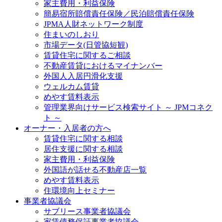
家主費用・利益保険
簡易宿所賠償責任保険／民泊賠償責任保険
JPMA人財ネットワーク制度
住まいのしおり
市場データ(日管協短観)
賃貸住宅に関するご相談
不動産賃貸におけるマイナンバー
外国人入居円滑化支援
ウェルカム賃貸
めやす賃料表示
管理業界向けサービス検索サイト ～ JPMコネク
ト ～
オーナー・入居者の方へ
賃貸住宅に関する相談
居住支援に関する相談
家主費用・利益保険
外国語が話せる不動産店一覧
めやす賃料表示
住環境向上セミナー
事業者協議会
サブリース事業者協議会
家賃債務保証事業者協議会