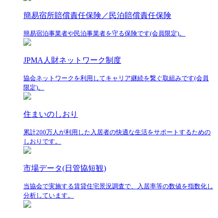
簡易宿所賠償責任保険／民泊賠償責任保険
簡易宿泊事業者や民泊事業者を守る保険です(会員限定)。
JPMA人財ネットワーク制度
協会ネットワークを利用してキャリア継続を繋ぐ取組みです(会員
限定)。
住まいのしおり
累計200万人が利用した入居者の快適な生活をサポートするための
しおりです。
市場データ(日管協短観)
当協会で実施する賃貸住宅景況調査で、入居率等の数値を指数化し
分析しています。