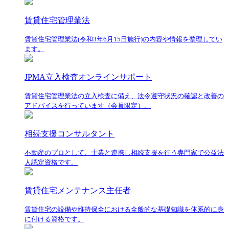
賃貸住宅管理業法
賃貸住宅管理業法(令和3年6月15日施行)の内容や情報を整理してい
ます。
JPMA立入検査オンラインサポート
賃貸住宅管理業法の立入検査に備え、法令遵守状況の確認と改善の
アドバイスを行っています（会員限定）。
相続支援コンサルタント
不動産のプロとして、士業と連携し相続支援を行う専門家で公益法
人認定資格です。
賃貸住宅メンテナンス主任者
賃貸住宅の設備や維持保全における全般的な基礎知識を体系的に身
に付ける資格です。