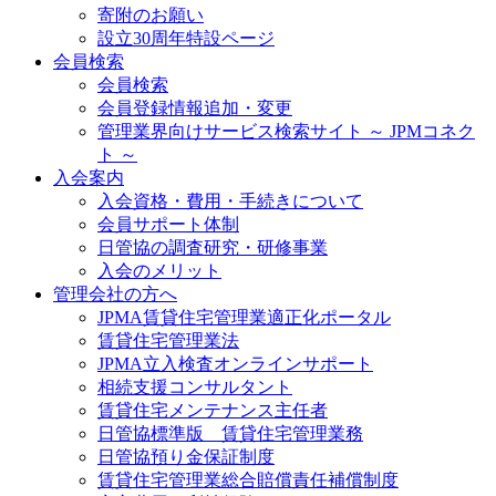
寄附のお願い
設立30周年特設ページ
会員検索
会員検索
会員登録情報追加・変更
管理業界向けサービス検索サイト ～ JPMコネク
ト ～
入会案内
入会資格・費用・手続きについて
会員サポート体制
日管協の調査研究・研修事業
入会のメリット
管理会社の方へ
JPMA賃貸住宅管理業適正化ポータル
賃貸住宅管理業法
JPMA立入検査オンラインサポート
相続支援コンサルタント
賃貸住宅メンテナンス主任者
日管協標準版 賃貸住宅管理業務
日管協預り金保証制度
賃貸住宅管理業総合賠償責任補償制度