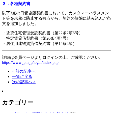
３．各種契約書
以下3点の日管協版契約書において、カスタマーハラスメン
ト等を未然に防止する観点から、契約の解除に踏み込んだ条
文を追加しました。
・
賃貸住宅管理受託契約書（第22条2項6号）
・
特定賃貸借契約書（第20条4項4号）
・居住用建物賃貸借契約書（第15条4項）
詳細は会員ページ
よりログインの上、ご確認ください。
https://www.jpm.jp/login/index.php
< 前の記事へ
一覧に戻る
次の記事へ >
カテゴリー