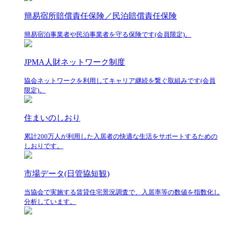
簡易宿所賠償責任保険／民泊賠償責任保険
簡易宿泊事業者や民泊事業者を守る保険です(会員限定)。
JPMA人財ネットワーク制度
協会ネットワークを利用してキャリア継続を繋ぐ取組みです(会員
限定)。
住まいのしおり
累計200万人が利用した入居者の快適な生活をサポートするための
しおりです。
市場データ(日管協短観)
当協会で実施する賃貸住宅景況調査で、入居率等の数値を指数化し
分析しています。