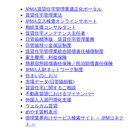
JPMA賃貸住宅管理業適正化ポータル
賃貸住宅管理業法
JPMA立入検査オンラインサポート
相続支援コンサルタント
賃貸住宅メンテナンス主任者
日管協標準版 賃貸住宅管理業務
日管協預り金保証制度
賃貸住宅管理業総合賠償責任補償制度
家主費用・利益保険
簡易宿所賠償責任保険／民泊賠償責任保険
JPMA人財ネットワーク制度
住まいのしおり
市場データ(日管協短観)
賃貸住宅に関するご相談
不動産賃貸におけるマイナンバー
外国人入居円滑化支援
ウェルカム賃貸
めやす賃料表示
管理業界向けサービス検索サイト ～ JPMコネク
ト ～