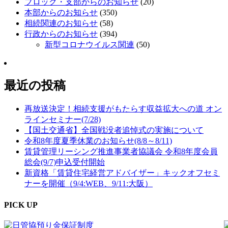
ブロック・支部からのお知らせ
(20)
本部からのお知らせ
(350)
相続関連のお知らせ
(58)
行政からのお知らせ
(394)
新型コロナウイルス関連
(50)
最近の投稿
再放送決定！相続支援がもたらす収益拡大への道 オン
ラインセミナー(7/28)
【国土交通省】全国戦没者追悼式の実施について
令和8年度夏季休業のお知らせ(8/8～8/11)
賃貸管理リーシング推進事業者協議会 令和8年度会員
総会(9/7)申込受付開始
新資格「賃貸住宅経営アドバイザー」キックオフセミ
ナーを開催（9/4:WEB、9/11:大阪）
PICK UP