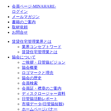
会員ページ-MINAHARE-
ログイン
メールマガジン
書籍のご案内
取材依頼
お問合せ
賃貸住宅管理業界とは
業界コンセプトワード
賃貸住宅管理業とは
協会について
ご挨拶・日管協ビジョン
協会概要
ロゴマークと理念
協会の歴史
会員検索
会員証・襟章のご案内
ディスクロージャー資料
日管協活動レポート
市場データ(日管協短観)
ホームページバナー