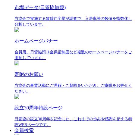
市場データ(日管協短観)
当協会で実施する賃貸住宅景況調査で、入居率等の数値を指数化し
分析しています。
ホームページバナー
会員用、日管協預り金保証制度など複数のホームページバナーをご
用意しています。
寄附のお願い
当協会の事業活動にご理解・ご賛同をいただき、ご寄附をお寄せく
ださい。
設立30周年特設ページ
日管協の設立30周年を記念した、これまでの歩みや感謝を伝える特
設WEBページです。
会員検索