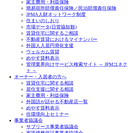
家主費用・利益保険
簡易宿所賠償責任保険／民泊賠償責任保険
JPMA人財ネットワーク制度
住まいのしおり
市場データ(日管協短観)
賃貸住宅に関するご相談
不動産賃貸におけるマイナンバー
外国人入居円滑化支援
ウェルカム賃貸
めやす賃料表示
管理業界向けサービス検索サイト ～ JPMコネク
ト ～
オーナー・入居者の方へ
賃貸住宅に関する相談
居住支援に関する相談
家主費用・利益保険
外国語が話せる不動産店一覧
めやす賃料表示
住環境向上セミナー
事業者協議会
サブリース事業者協議会
家賃債務保証事業者協議会