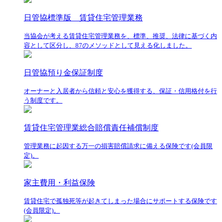
日管協標準版 賃貸住宅管理業務
当協会が考える賃貸住宅管理業務を、標準、推奨、法律に基づく内
容として区分し、87のメソッドとして見える化しました。
日管協預り金保証制度
オーナーと入居者から信頼と安心を獲得する、保証・信用格付を行
う制度です。
賃貸住宅管理業総合賠償責任補償制度
管理業務に起因する万一の損害賠償請求に備える保険です(会員限
定)。
家主費用・利益保険
賃貸住宅で孤独死等が起きてしまった場合にサポートする保険です
(会員限定)。