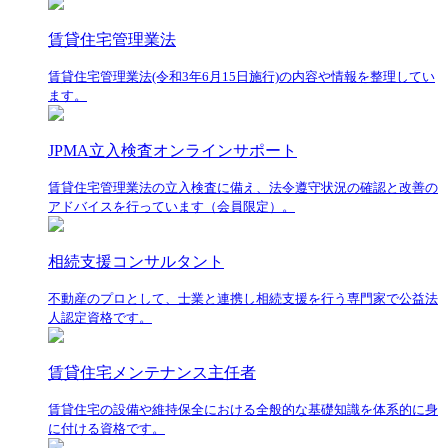
賃貸住宅管理業法
賃貸住宅管理業法(令和3年6月15日施行)の内容や情報を整理してい
ます。
JPMA立入検査オンラインサポート
賃貸住宅管理業法の立入検査に備え、法令遵守状況の確認と改善の
アドバイスを行っています（会員限定）。
相続支援コンサルタント
不動産のプロとして、士業と連携し相続支援を行う専門家で公益法
人認定資格です。
賃貸住宅メンテナンス主任者
賃貸住宅の設備や維持保全における全般的な基礎知識を体系的に身
に付ける資格です。