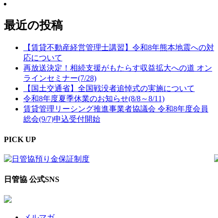
最近の投稿
【賃貸不動産経営管理士講習】令和8年熊本地震への対
応について
再放送決定！相続支援がもたらす収益拡大への道 オン
ラインセミナー(7/28)
【国土交通省】全国戦没者追悼式の実施について
令和8年度夏季休業のお知らせ(8/8～8/11)
賃貸管理リーシング推進事業者協議会 令和8年度会員
総会(9/7)申込受付開始
PICK UP
日管協 公式SNS
メルマガ