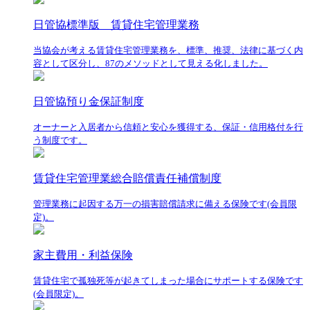
日管協標準版 賃貸住宅管理業務
当協会が考える賃貸住宅管理業務を、標準、推奨、法律に基づく内
容として区分し、87のメソッドとして見える化しました。
日管協預り金保証制度
オーナーと入居者から信頼と安心を獲得する、保証・信用格付を行
う制度です。
賃貸住宅管理業総合賠償責任補償制度
管理業務に起因する万一の損害賠償請求に備える保険です(会員限
定)。
家主費用・利益保険
賃貸住宅で孤独死等が起きてしまった場合にサポートする保険です
(会員限定)。