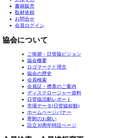
書籍販売
取材依頼
お問合せ
会員ログイン
協会について
ご挨拶・日管協ビジョン
協会概要
ロゴマークと理念
協会の歴史
会員検索
会員証・襟章のご案内
ディスクロージャー資料
日管協活動レポート
市場データ(日管協短観)
ホームページバナー
寄附のお願い
設立30周年特設ページ