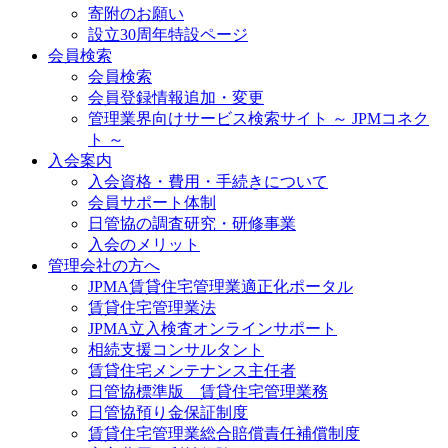
寄附のお願い
設立30周年特設ページ
会員検索
会員検索
会員登録情報追加・変更
管理業界向けサービス検索サイト ～ JPMコネク
ト ～
入会案内
入会資格・費用・手続きについて
会員サポート体制
日管協の調査研究・研修事業
入会のメリット
管理会社の方へ
JPMA賃貸住宅管理業適正化ポータル
賃貸住宅管理業法
JPMA立入検査オンラインサポート
相続支援コンサルタント
賃貸住宅メンテナンス主任者
日管協標準版 賃貸住宅管理業務
日管協預り金保証制度
賃貸住宅管理業総合賠償責任補償制度