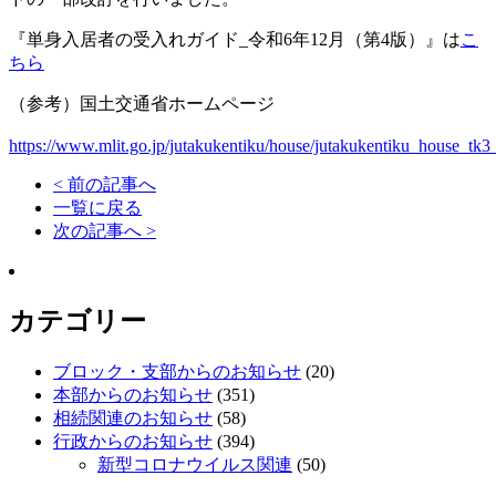
『単身入居者の受入れガイド_令和6年12月（第4版）』は
こ
ちら
（参考）国土交通省ホームページ
https://www.mlit.go.jp/jutakukentiku/house/jutakukentiku_house_tk
< 前の記事へ
一覧に戻る
次の記事へ >
カテゴリー
ブロック・支部からのお知らせ
(20)
本部からのお知らせ
(351)
相続関連のお知らせ
(58)
行政からのお知らせ
(394)
新型コロナウイルス関連
(50)