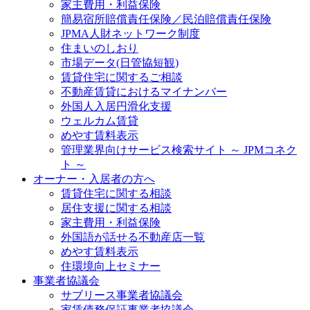
家主費用・利益保険
簡易宿所賠償責任保険／民泊賠償責任保険
JPMA人財ネットワーク制度
住まいのしおり
市場データ(日管協短観)
賃貸住宅に関するご相談
不動産賃貸におけるマイナンバー
外国人入居円滑化支援
ウェルカム賃貸
めやす賃料表示
管理業界向けサービス検索サイト ～ JPMコネク
ト ～
オーナー・入居者の方へ
賃貸住宅に関する相談
居住支援に関する相談
家主費用・利益保険
外国語が話せる不動産店一覧
めやす賃料表示
住環境向上セミナー
事業者協議会
サブリース事業者協議会
家賃債務保証事業者協議会