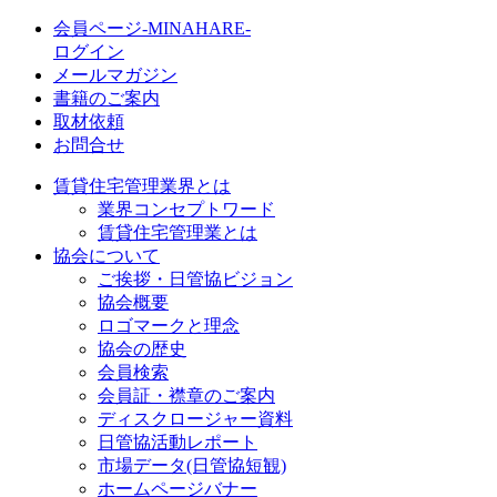
会員ページ-MINAHARE-
ログイン
メールマガジン
書籍のご案内
取材依頼
お問合せ
賃貸住宅管理業界とは
業界コンセプトワード
賃貸住宅管理業とは
協会について
ご挨拶・日管協ビジョン
協会概要
ロゴマークと理念
協会の歴史
会員検索
会員証・襟章のご案内
ディスクロージャー資料
日管協活動レポート
市場データ(日管協短観)
ホームページバナー