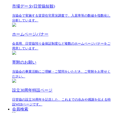
市場データ(日管協短観)
当協会で実施する賃貸住宅景況調査で、入居率等の数値を指数化し
分析しています。
ホームページバナー
会員用、日管協預り金保証制度など複数のホームページバナーをご
用意しています。
寄附のお願い
当協会の事業活動にご理解・ご賛同をいただき、ご寄附をお寄せく
ださい。
設立30周年特設ページ
日管協の設立30周年を記念した、これまでの歩みや感謝を伝える特
設WEBページです。
会員検索