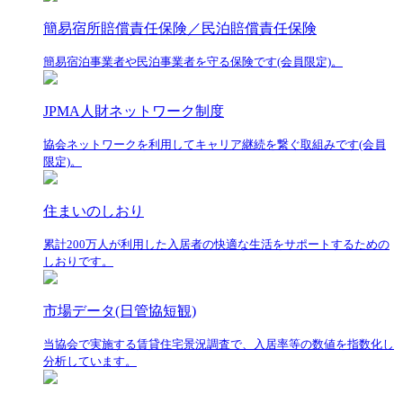
簡易宿所賠償責任保険／民泊賠償責任保険
簡易宿泊事業者や民泊事業者を守る保険です(会員限定)。
JPMA人財ネットワーク制度
協会ネットワークを利用してキャリア継続を繋ぐ取組みです(会員
限定)。
住まいのしおり
累計200万人が利用した入居者の快適な生活をサポートするための
しおりです。
市場データ(日管協短観)
当協会で実施する賃貸住宅景況調査で、入居率等の数値を指数化し
分析しています。