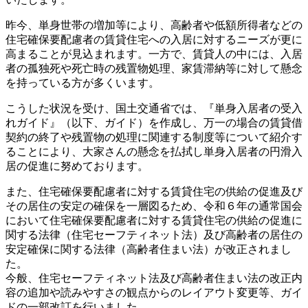
昨今、単身世帯の増加等により、高齢者や低額所得者などの
住宅確保要配慮者の賃貸住宅への入居に対するニーズが更に
高まることが見込まれます。一方で、賃貸人の中には、入居
者の孤独死や死亡時の残置物処理、家賃滞納等に対して懸念
を持っている方が多くいます。
こうした状況を受け、国土交通省では、『単身入居者の受入
れガイド』（以下、ガイド）を作成し、万一の場合の賃貸借
契約の終了や残置物の処理に関連する制度等について紹介す
ることにより、大家さんの懸念を払拭し単身入居者の円滑入
居の促進に努めております。
また、住宅確保要配慮者に対する賃貸住宅の供給の促進及び
その居住の安定の確保を一層図るため、令和６年の通常国会
において住宅確保要配慮者に対する賃貸住宅の供給の促進に
関する法律（住宅セーフティネット法）及び高齢者の居住の
安定確保に関する法律（高齢者住まい法）が改正されまし
た。
今般、住宅セーフティネット法及び高齢者住まい法の改正内
容の追加や読みやすさの観点からのレイアウト変更等、ガイ
ドの一部改訂を行いました。