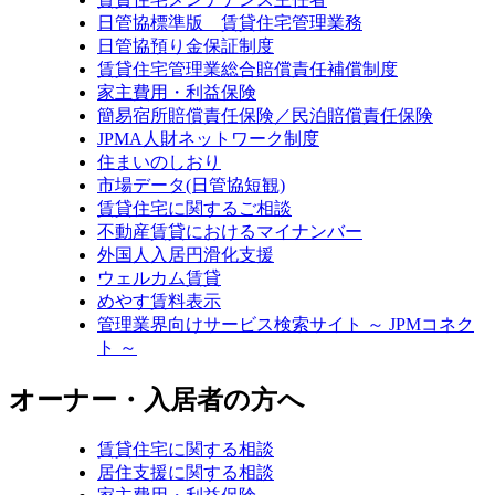
日管協標準版 賃貸住宅管理業務
日管協預り金保証制度
賃貸住宅管理業総合賠償責任補償制度
家主費用・利益保険
簡易宿所賠償責任保険／民泊賠償責任保険
JPMA人財ネットワーク制度
住まいのしおり
市場データ(日管協短観)
賃貸住宅に関するご相談
不動産賃貸におけるマイナンバー
外国人入居円滑化支援
ウェルカム賃貸
めやす賃料表示
管理業界向けサービス検索サイト ～ JPMコネク
ト ～
オーナー・入居者の方へ
賃貸住宅に関する相談
居住支援に関する相談