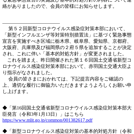
絡がありましたので、会員の皆様にお知らせします。
————————————
第５２回新型コロナウイルス感染症対策本部において、
「新型インフルエンザ等対策特別措置法」に基づく緊急事態
宣言を実施すべき区域に栃木県、岐阜県、愛知県、京都府、
大阪府、兵庫県及び福岡県の２府５県を追加することが決定
され、これに伴い「基本的対処方針」が変更されました。
これを踏まえ、昨日開催された第１６回国土交通省新型コ
ロナウイルス感染症対策本部において、赤羽国土交通大臣よ
り指示がなされました。
会員の皆さまにおかれては、下記提言内容をご確認の
上、適切な履行に御協力いただきますようよろしくお願い申
し上げます。
◆「第16回国土交通省新型コロナウイルス感染症対策本部大
臣発言（令和3年1月13日）」はこちら
https://www.mlit.go.jp/common/001382617.pdf
◆「新型コロナウイルス感染症対策の基本的対処方針（令和