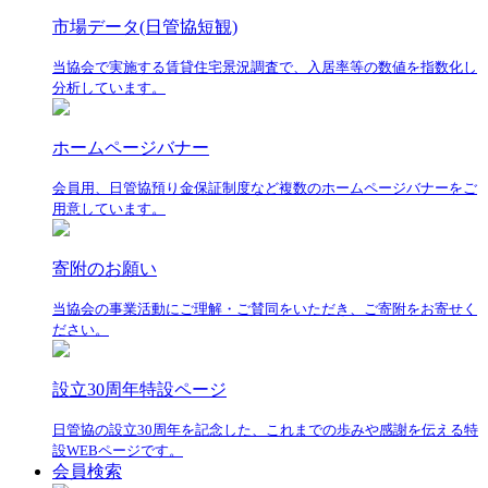
市場データ(日管協短観)
当協会で実施する賃貸住宅景況調査で、入居率等の数値を指数化し
分析しています。
ホームページバナー
会員用、日管協預り金保証制度など複数のホームページバナーをご
用意しています。
寄附のお願い
当協会の事業活動にご理解・ご賛同をいただき、ご寄附をお寄せく
ださい。
設立30周年特設ページ
日管協の設立30周年を記念した、これまでの歩みや感謝を伝える特
設WEBページです。
会員検索