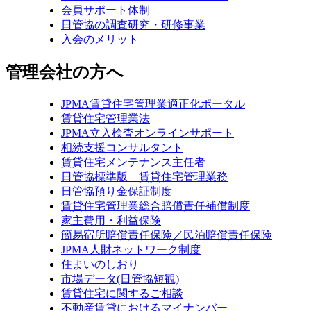
会員サポート体制
日管協の調査研究・研修事業
入会のメリット
管理会社の方へ
JPMA賃貸住宅管理業適正化ポータル
賃貸住宅管理業法
JPMA立入検査オンラインサポート
相続支援コンサルタント
賃貸住宅メンテナンス主任者
日管協標準版 賃貸住宅管理業務
日管協預り金保証制度
賃貸住宅管理業総合賠償責任補償制度
家主費用・利益保険
簡易宿所賠償責任保険／民泊賠償責任保険
JPMA人財ネットワーク制度
住まいのしおり
市場データ(日管協短観)
賃貸住宅に関するご相談
不動産賃貸におけるマイナンバー