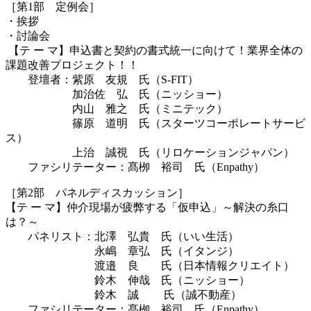
［第1部 定例会］
・挨拶
・討論会
【テ ー マ】申込書と契約の書式統一に向けて！業界全体の
課題改善プロジェクト！！
登壇者：紫原 友規 氏（S-FIT）
加治佐 弘 氏（ニッショー）
内山 雅之 氏（ミニテック）
篠原 道明 氏（スターツコーポレートサービ
ス）
上治 誠視 氏（リロケーションジャパン）
ファシリテーター：髙栁 裕司 氏（Enpathy）
［第2部 パネルディスカッション］
【テ ー マ】仲介現場が疲弊する「仮申込」～解決の糸口
は？～
パネリスト：北澤 弘貴 氏（いい生活）
永嶋 章弘 氏（イタンジ）
渡邉 良 氏（日本情報クリエイト）
鈴木 伸哉 氏（ニッショー）
鈴木 誠 氏（誠不動産）
ファシリテーター：髙栁 裕司 氏（Enpathy）