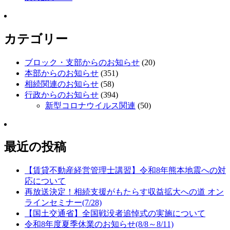
カテゴリー
ブロック・支部からのお知らせ
(20)
本部からのお知らせ
(351)
相続関連のお知らせ
(58)
行政からのお知らせ
(394)
新型コロナウイルス関連
(50)
最近の投稿
【賃貸不動産経営管理士講習】令和8年熊本地震への対
応について
再放送決定！相続支援がもたらす収益拡大への道 オン
ラインセミナー(7/28)
【国土交通省】全国戦没者追悼式の実施について
令和8年度夏季休業のお知らせ(8/8～8/11)