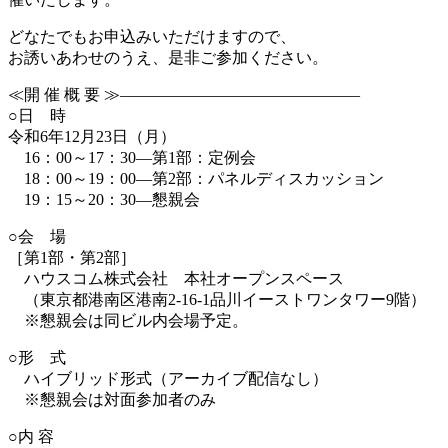
どなたでもお申込みいただけますので、
お誘いあわせのうえ、是非ご参加ください。
≪開 催 概 要 ≫———————————————
○日 時
令和6年12月23日（月）
16：00～17：30―第1部：定例会
18：00～19：00―第2部：パネルディスカッション
19：15～20：30―懇親会
○会 場
［第1部・第2部］
ハウスコム株式会社 本社オープンスペース
（東京都港南区港南2-16-1品川イーストワンタワー9階）
※懇親会は同ビル内会場予定。
○形 式
ハイブリッド形式（アーカイブ配信なし）
※懇親会は対面参加者のみ
○内 容