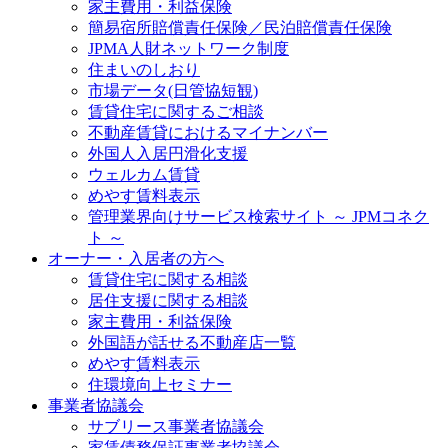
家主費用・利益保険
簡易宿所賠償責任保険／民泊賠償責任保険
JPMA人財ネットワーク制度
住まいのしおり
市場データ(日管協短観)
賃貸住宅に関するご相談
不動産賃貸におけるマイナンバー
外国人入居円滑化支援
ウェルカム賃貸
めやす賃料表示
管理業界向けサービス検索サイト ～ JPMコネク
ト ～
オーナー・入居者の方へ
賃貸住宅に関する相談
居住支援に関する相談
家主費用・利益保険
外国語が話せる不動産店一覧
めやす賃料表示
住環境向上セミナー
事業者協議会
サブリース事業者協議会
家賃債務保証事業者協議会