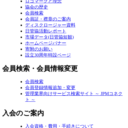
ロゴマークと理念
協会の歴史
会員検索
会員証・襟章のご案内
ディスクロージャー資料
日管協活動レポート
市場データ(日管協短観)
ホームページバナー
寄附のお願い
設立30周年特設ページ
会員検索・会員情報変更
会員検索
会員登録情報追加・変更
管理業界向けサービス検索サイト ～ JPMコネク
ト ～
入会のご案内
入会資格・費用・手続きについて