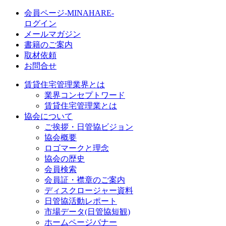
会員ページ-MINAHARE-
ログイン
メールマガジン
書籍のご案内
取材依頼
お問合せ
賃貸住宅管理業界とは
業界コンセプトワード
賃貸住宅管理業とは
協会について
ご挨拶・日管協ビジョン
協会概要
ロゴマークと理念
協会の歴史
会員検索
会員証・襟章のご案内
ディスクロージャー資料
日管協活動レポート
市場データ(日管協短観)
ホームページバナー