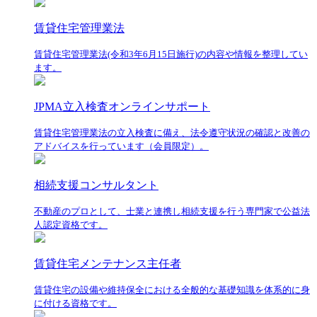
賃貸住宅管理業法
賃貸住宅管理業法(令和3年6月15日施行)の内容や情報を整理してい
ます。
JPMA立入検査オンラインサポート
賃貸住宅管理業法の立入検査に備え、法令遵守状況の確認と改善の
アドバイスを行っています（会員限定）。
相続支援コンサルタント
不動産のプロとして、士業と連携し相続支援を行う専門家で公益法
人認定資格です。
賃貸住宅メンテナンス主任者
賃貸住宅の設備や維持保全における全般的な基礎知識を体系的に身
に付ける資格です。