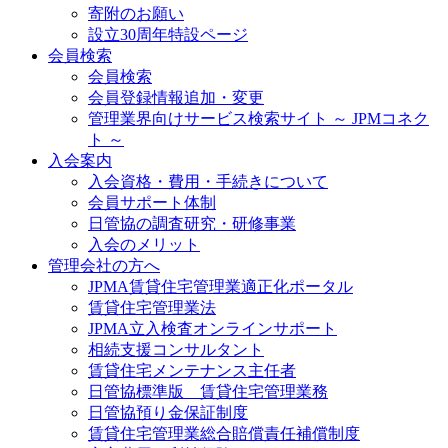
寄附のお願い
設立30周年特設ページ
会員検索
会員検索
会員登録情報追加・変更
管理業界向けサービス検索サイト ～ JPMコネク
ト ～
入会案内
入会資格・費用・手続きについて
会員サポート体制
日管協の調査研究・研修事業
入会のメリット
管理会社の方へ
JPMA賃貸住宅管理業適正化ポータル
賃貸住宅管理業法
JPMA立入検査オンラインサポート
相続支援コンサルタント
賃貸住宅メンテナンス主任者
日管協標準版 賃貸住宅管理業務
日管協預り金保証制度
賃貸住宅管理業総合賠償責任補償制度