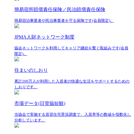
簡易宿所賠償責任保険／民泊賠償責任保険
簡易宿泊事業者や民泊事業者を守る保険です(会員限定)。
JPMA人財ネットワーク制度
協会ネットワークを利用してキャリア継続を繋ぐ取組みです(会員
限定)。
住まいのしおり
累計200万人が利用した入居者の快適な生活をサポートするための
しおりです。
市場データ(日管協短観)
当協会で実施する賃貸住宅景況調査で、入居率等の数値を指数化し
分析しています。