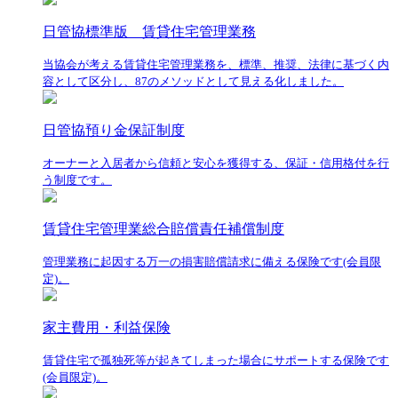
日管協標準版 賃貸住宅管理業務
当協会が考える賃貸住宅管理業務を、標準、推奨、法律に基づく内
容として区分し、87のメソッドとして見える化しました。
日管協預り金保証制度
オーナーと入居者から信頼と安心を獲得する、保証・信用格付を行
う制度です。
賃貸住宅管理業総合賠償責任補償制度
管理業務に起因する万一の損害賠償請求に備える保険です(会員限
定)。
家主費用・利益保険
賃貸住宅で孤独死等が起きてしまった場合にサポートする保険です
(会員限定)。