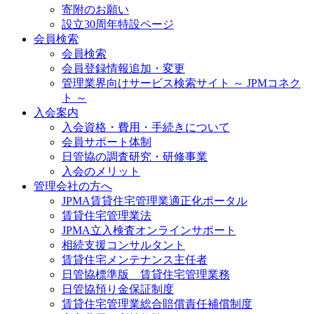
寄附のお願い
設立30周年特設ページ
会員検索
会員検索
会員登録情報追加・変更
管理業界向けサービス検索サイト ～ JPMコネク
ト ～
入会案内
入会資格・費用・手続きについて
会員サポート体制
日管協の調査研究・研修事業
入会のメリット
管理会社の方へ
JPMA賃貸住宅管理業適正化ポータル
賃貸住宅管理業法
JPMA立入検査オンラインサポート
相続支援コンサルタント
賃貸住宅メンテナンス主任者
日管協標準版 賃貸住宅管理業務
日管協預り金保証制度
賃貸住宅管理業総合賠償責任補償制度