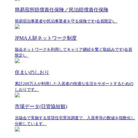
簡易宿所賠償責任保険／民泊賠償責任保険
簡易宿泊事業者や民泊事業者を守る保険です(会員限定)。
JPMA人財ネットワーク制度
協会ネットワークを利用してキャリア継続を繋ぐ取組みです(会員
限定)。
住まいのしおり
累計200万人が利用した入居者の快適な生活をサポートするための
しおりです。
市場データ(日管協短観)
当協会で実施する賃貸住宅景況調査で、入居率等の数値を指数化し
分析しています。