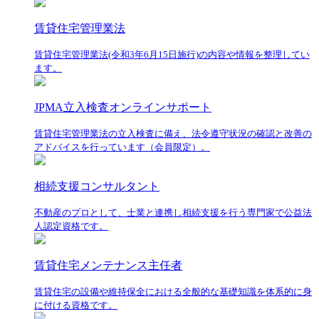
賃貸住宅管理業法
賃貸住宅管理業法(令和3年6月15日施行)の内容や情報を整理してい
ます。
JPMA立入検査オンラインサポート
賃貸住宅管理業法の立入検査に備え、法令遵守状況の確認と改善の
アドバイスを行っています（会員限定）。
相続支援コンサルタント
不動産のプロとして、士業と連携し相続支援を行う専門家で公益法
人認定資格です。
賃貸住宅メンテナンス主任者
賃貸住宅の設備や維持保全における全般的な基礎知識を体系的に身
に付ける資格です。