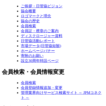
ご挨拶・日管協ビジョン
協会概要
ロゴマークと理念
協会の歴史
会員検索
会員証・襟章のご案内
ディスクロージャー資料
日管協活動レポート
市場データ(日管協短観)
ホームページバナー
寄附のお願い
設立30周年特設ページ
会員検索・会員情報変更
会員検索
会員登録情報追加・変更
管理業界向けサービス検索サイト ～ JPMコネク
ト ～