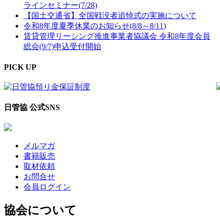
ラインセミナー(7/28)
【国土交通省】全国戦没者追悼式の実施について
令和8年度夏季休業のお知らせ(8/8～8/11)
賃貸管理リーシング推進事業者協議会 令和8年度会員
総会(9/7)申込受付開始
PICK UP
日管協 公式SNS
メルマガ
書籍販売
取材依頼
お問合せ
会員ログイン
協会について