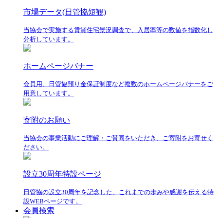
市場データ(日管協短観)
当協会で実施する賃貸住宅景況調査で、入居率等の数値を指数化し
分析しています。
ホームページバナー
会員用、日管協預り金保証制度など複数のホームページバナーをご
用意しています。
寄附のお願い
当協会の事業活動にご理解・ご賛同をいただき、ご寄附をお寄せく
ださい。
設立30周年特設ページ
日管協の設立30周年を記念した、これまでの歩みや感謝を伝える特
設WEBページです。
会員検索