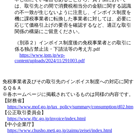
は、取引先との間で消費税相当分の金額に関する認識
の不一致が生じないように注意し、インボイス制度を
機に課税事業者に転換した事業者に対しては、必要に
応じて価格引上げの要否を確認するなど、適正な取引
関係の構築にご留意ください。
（別添２）インボイス制度後の免税事業者との取引に
係る独占禁止法・下請法等の考え方.pdf
https://www.jpm.jp/wp-
content/uploads/2024/11/291003.pdf
免税事業者及びその取引先のインボイス制度への対応に関す
るＱ＆Ａ
※各ホームページに掲載されているものは同様の内容です。
【財務省】
https://www.mof.go.jp/tax_policy/summary/consumption/d02.htm
【公正取引委員会】
https://www.jftc.go.jp/invoice/index.html
【中小企業庁】
https://www.chusho.meti.go.jp/zaimu/zeisei/index.html