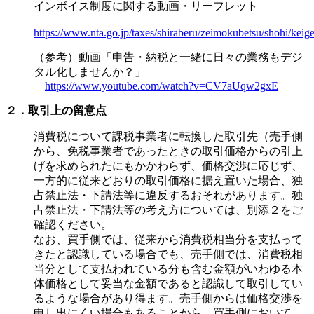
インボイス制度に関する動画・リーフレット
https://www.nta.go.jp/taxes/shiraberu/zeimokubetsu/shohi/keig
（参考）動画「申告・納税と一緒に日々の業務もデジ
タル化しませんか？」
https://www.youtube.com/watch?v=CV7aUqw2gxE
２．取引上の留意点
消費税について課税事業者に転換した取引先（売手側
から、免税事業者であったときの取引価格からの引上
げを求められたにもかかわらず、価格交渉に応じず、
一方的に従来どおりの取引価格に据え置いた場合、独
占禁止法・下請法等に違反するおそれがあります。独
占禁止法・下請法等の考え方については、別添２をご
確認ください。
なお、買手側では、従来から消費税相当分を支払って
きたと認識している場合でも、売手側では、消費税相
当分として支払われている分も含む金額がいわゆる本
体価格として妥当な金額であると認識して取引してい
るような場合があり得ます。売手側からは価格交渉を
申し出にくい場合もあることから、買手側において