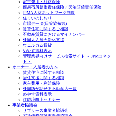
家主費用・利益保険
簡易宿所賠償責任保険／民泊賠償責任保険
JPMA人財ネットワーク制度
住まいのしおり
市場データ(日管協短観)
賃貸住宅に関するご相談
不動産賃貸におけるマイナンバー
外国人入居円滑化支援
ウェルカム賃貸
めやす賃料表示
管理業界向けサービス検索サイト ～ JPMコネク
ト ～
オーナー・入居者の方へ
賃貸住宅に関する相談
居住支援に関する相談
家主費用・利益保険
外国語が話せる不動産店一覧
めやす賃料表示
住環境向上セミナー
事業者協議会
サブリース事業者協議会
家賃債務保証事業者協議会