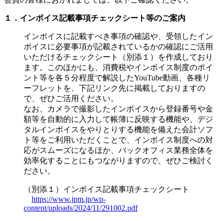
１．インボイス記載事項チェックシート等のご案内
インボイスに記載すべき事項の確認や、受領したイン
ボイスに必要事項が記載されているかの確認にご活用
いただけるチェックシート（別添１）を作成しており
ます。このほかにも、消費税やインボイス制度のポイ
ント等を各５分程度で解説したYouTube動画、各種リ
ーフレットを、下記リンク先に掲載しておりますの
で、ぜひご活用ください。
なお、カメラで撮影したインボイスから登録番号や金
額等を自動的に入力して帳簿に反映する機能や、デジ
タルインボイスをやりとりする機能を備えた会計ソフ
ト等をご利用いただくことで、インボイス制度への対
応がスムーズになるほか、バックオフィス業務全体を
効率化することにもつながりますので、ぜひご検討く
ださい。
（別添１）インボイス記載事項チェックシート
https://www.jpm.jp/wp-
content/uploads/2024/11/291002.pdf