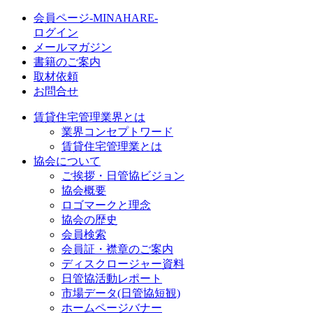
会員ページ-MINAHARE-
ログイン
メールマガジン
書籍のご案内
取材依頼
お問合せ
賃貸住宅管理業界とは
業界コンセプトワード
賃貸住宅管理業とは
協会について
ご挨拶・日管協ビジョン
協会概要
ロゴマークと理念
協会の歴史
会員検索
会員証・襟章のご案内
ディスクロージャー資料
日管協活動レポート
市場データ(日管協短観)
ホームページバナー