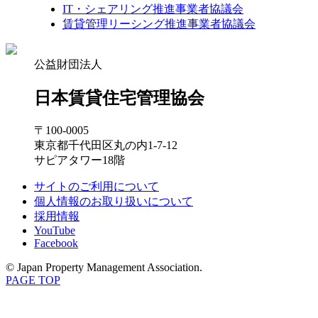
IT・シェアリング推進事業者協議会
賃貸管理リーシング推進事業者協議会
公益財団法人
日本賃貸住宅管理協会
〒100-0005
東京都千代田区丸の内1-7-12
サピアタワー18階
サイトのご利用について
個人情報のお取り扱いについて
採用情報
YouTube
Facebook
© Japan Property Management Association.
PAGE TOP