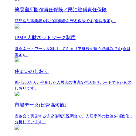
簡易宿所賠償責任保険／民泊賠償責任保険
簡易宿泊事業者や民泊事業者を守る保険です(会員限定)。
JPMA人財ネットワーク制度
協会ネットワークを利用してキャリア継続を繋ぐ取組みです(会員
限定)。
住まいのしおり
累計200万人が利用した入居者の快適な生活をサポートするための
しおりです。
市場データ(日管協短観)
当協会で実施する賃貸住宅景況調査で、入居率等の数値を指数化し
分析しています。