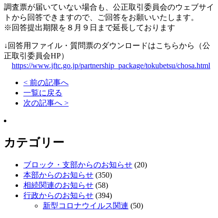
調査票が届いていない場合も、公正取引委員会のウェブサイ
トから回答できますので、ご回答をお願いいたします。
※回答提出期限を８月９日まで延長しております
↓回答用ファイル・質問票のダウンロードはこちらから（公
正取引委員会HP）
https://www.jftc.go.jp/partnership_package/tokubetsu/chosa.html
< 前の記事へ
一覧に戻る
次の記事へ >
カテゴリー
ブロック・支部からのお知らせ
(20)
本部からのお知らせ
(350)
相続関連のお知らせ
(58)
行政からのお知らせ
(394)
新型コロナウイルス関連
(50)