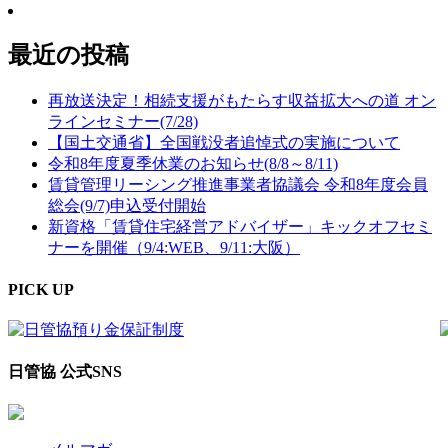
最近の投稿
再放送決定！相続支援がもたらす収益拡大への道 オン
ラインセミナー(7/28)
【国土交通省】全国戦没者追悼式の実施について
令和8年度夏季休業のお知らせ(8/8～8/11)
賃貸管理リーシング推進事業者協議会 令和8年度会員
総会(9/7)申込受付開始
新資格「賃貸住宅経営アドバイザー」キックオフセミ
ナーを開催（9/4:WEB、9/11:大阪）
PICK UP
日管協 公式SNS