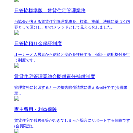
日管協標準版 賃貸住宅管理業務
当協会が考える賃貸住宅管理業務を、標準、推奨、法律に基づく内
容として区分し、87のメソッドとして見える化しました。
日管協預り金保証制度
オーナーと入居者から信頼と安心を獲得する、保証・信用格付を行
う制度です。
賃貸住宅管理業総合賠償責任補償制度
管理業務に起因する万一の損害賠償請求に備える保険です(会員限
定)。
家主費用・利益保険
賃貸住宅で孤独死等が起きてしまった場合にサポートする保険です
(会員限定)。