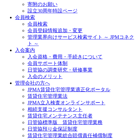
寄附のお願い
設立30周年特設ページ
会員検索
会員検索
会員登録情報追加・変更
管理業界向けサービス検索サイト ～ JPMコネク
ト ～
入会案内
入会資格・費用・手続きについて
会員サポート体制
日管協の調査研究・研修事業
入会のメリット
管理会社の方へ
JPMA賃貸住宅管理業適正化ポータル
賃貸住宅管理業法
JPMA立入検査オンラインサポート
相続支援コンサルタント
賃貸住宅メンテナンス主任者
日管協標準版 賃貸住宅管理業務
日管協預り金保証制度
賃貸住宅管理業総合賠償責任補償制度