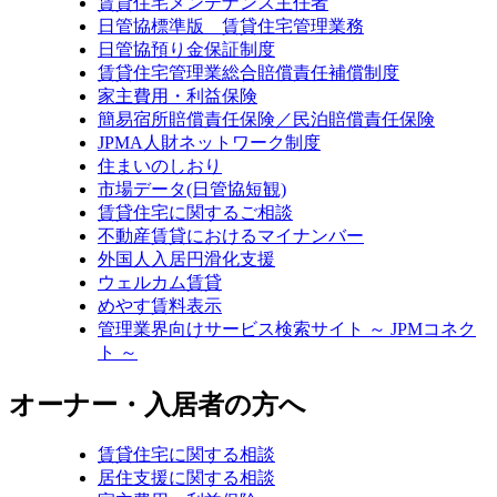
賃貸住宅メンテナンス主任者
日管協標準版 賃貸住宅管理業務
日管協預り金保証制度
賃貸住宅管理業総合賠償責任補償制度
家主費用・利益保険
簡易宿所賠償責任保険／民泊賠償責任保険
JPMA人財ネットワーク制度
住まいのしおり
市場データ(日管協短観)
賃貸住宅に関するご相談
不動産賃貸におけるマイナンバー
外国人入居円滑化支援
ウェルカム賃貸
めやす賃料表示
管理業界向けサービス検索サイト ～ JPMコネク
ト ～
オーナー・入居者の方へ
賃貸住宅に関する相談
居住支援に関する相談