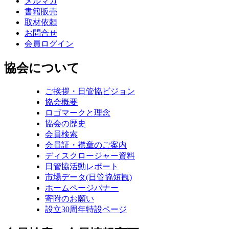
メルマガ
書籍販売
取材依頼
お問合せ
会員ログイン
協会について
ご挨拶・日管協ビジョン
協会概要
ロゴマークと理念
協会の歴史
会員検索
会員証・襟章のご案内
ディスクロージャー資料
日管協活動レポート
市場データ(日管協短観)
ホームページバナー
寄附のお願い
設立30周年特設ページ