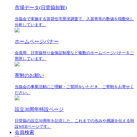
市場データ(日管協短観)
当協会で実施する賃貸住宅景況調査で、入居率等の数値を指数化し
分析しています。
ホームページバナー
会員用、日管協預り金保証制度など複数のホームページバナーをご
用意しています。
寄附のお願い
当協会の事業活動にご理解・ご賛同をいただき、ご寄附をお寄せく
ださい。
設立30周年特設ページ
日管協の設立30周年を記念した、これまでの歩みや感謝を伝える特
設WEBページです。
会員検索