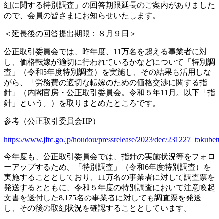
組に関する特別調査」の回答期限延長のご案内がありました
ので、会員の皆さまにお知らせいたします。
＜延長後の回答提出期限：８月９日＞
公正取引委員会では、昨年度、11万名を超える事業者に対
し、価格転嫁が適切に行われているかなどについて「特別調
査」（令和5年度特別調査）を実施し、
その結果も活用しな
がら、「労務費の適切な転嫁のための価格交渉に関する指
針」（内閣官房・公正取引委員会。令和５年11月。以下「指
針」という。）を取りまとめたところです。
参考（公正取引委員会HP）
https://www.jftc.go.jp/houdou/pressrelease/2023/dec/231227_tokube
今年度も、公正取引委員会では、指針の実施状況等をフォロ
ーアップするため、「特別調査」（令和6年度特別調査）を
実施することとしており、
11万名の事業者に対して調査票を
発送するとともに、令和５年度の特別調査において注意喚起
文書を送付した8,175名の事業者に対しても調査票を発送
し、
その後の取組状況を確認することとしています。