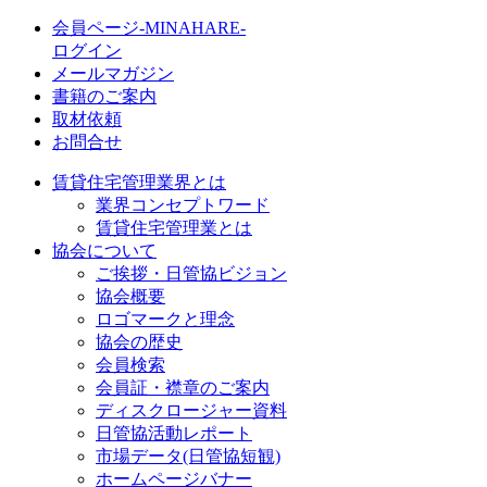
会員ページ-MINAHARE-
ログイン
メールマガジン
書籍のご案内
取材依頼
お問合せ
賃貸住宅管理業界とは
業界コンセプトワード
賃貸住宅管理業とは
協会について
ご挨拶・日管協ビジョン
協会概要
ロゴマークと理念
協会の歴史
会員検索
会員証・襟章のご案内
ディスクロージャー資料
日管協活動レポート
市場データ(日管協短観)
ホームページバナー