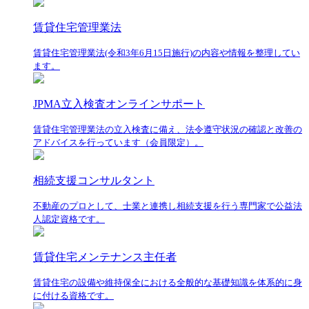
賃貸住宅管理業法
賃貸住宅管理業法(令和3年6月15日施行)の内容や情報を整理してい
ます。
JPMA立入検査オンラインサポート
賃貸住宅管理業法の立入検査に備え、法令遵守状況の確認と改善の
アドバイスを行っています（会員限定）。
相続支援コンサルタント
不動産のプロとして、士業と連携し相続支援を行う専門家で公益法
人認定資格です。
賃貸住宅メンテナンス主任者
賃貸住宅の設備や維持保全における全般的な基礎知識を体系的に身
に付ける資格です。