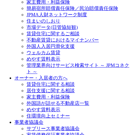
家主費用・利益保険
簡易宿所賠償責任保険／民泊賠償責任保険
JPMA人財ネットワーク制度
住まいのしおり
市場データ(日管協短観)
賃貸住宅に関するご相談
不動産賃貸におけるマイナンバー
外国人入居円滑化支援
ウェルカム賃貸
めやす賃料表示
管理業界向けサービス検索サイト ～ JPMコネク
ト ～
オーナー・入居者の方へ
賃貸住宅に関する相談
居住支援に関する相談
家主費用・利益保険
外国語が話せる不動産店一覧
めやす賃料表示
住環境向上セミナー
事業者協議会
サブリース事業者協議会
家賃債務保証事業者協議会