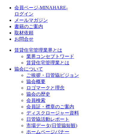
会員ページ-MINAHARE-
ログイン
メールマガジン
書籍のご案内
取材依頼
お問合せ
賃貸住宅管理業界とは
業界コンセプトワード
賃貸住宅管理業とは
協会について
ご挨拶・日管協ビジョン
協会概要
ロゴマークと理念
協会の歴史
会員検索
会員証・襟章のご案内
ディスクロージャー資料
日管協活動レポート
市場データ(日管協短観)
ホームページバナー