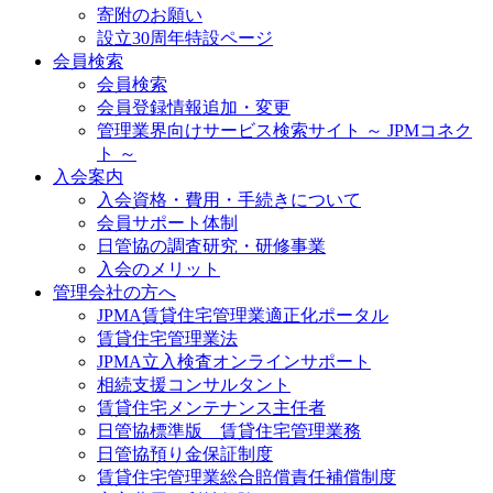
寄附のお願い
設立30周年特設ページ
会員検索
会員検索
会員登録情報追加・変更
管理業界向けサービス検索サイト ～ JPMコネク
ト ～
入会案内
入会資格・費用・手続きについて
会員サポート体制
日管協の調査研究・研修事業
入会のメリット
管理会社の方へ
JPMA賃貸住宅管理業適正化ポータル
賃貸住宅管理業法
JPMA立入検査オンラインサポート
相続支援コンサルタント
賃貸住宅メンテナンス主任者
日管協標準版 賃貸住宅管理業務
日管協預り金保証制度
賃貸住宅管理業総合賠償責任補償制度