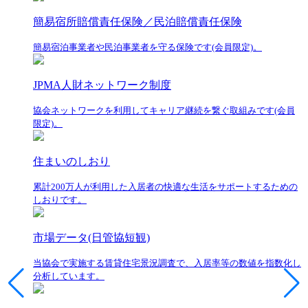
簡易宿所賠償責任保険／民泊賠償責任保険
簡易宿泊事業者や民泊事業者を守る保険です(会員限定)。
JPMA人財ネットワーク制度
協会ネットワークを利用してキャリア継続を繋ぐ取組みです(会員
限定)。
住まいのしおり
累計200万人が利用した入居者の快適な生活をサポートするための
しおりです。
市場データ(日管協短観)
当協会で実施する賃貸住宅景況調査で、入居率等の数値を指数化し
分析しています。