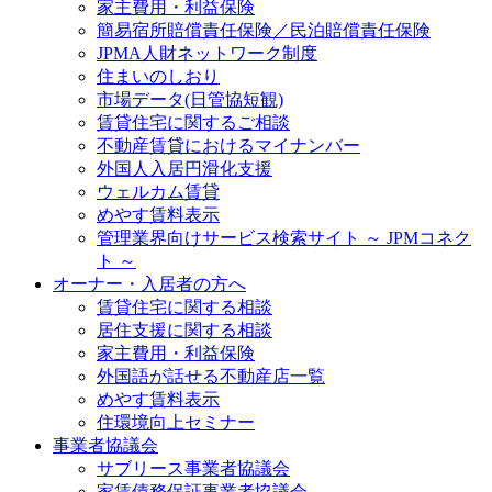
家主費用・利益保険
簡易宿所賠償責任保険／民泊賠償責任保険
JPMA人財ネットワーク制度
住まいのしおり
市場データ(日管協短観)
賃貸住宅に関するご相談
不動産賃貸におけるマイナンバー
外国人入居円滑化支援
ウェルカム賃貸
めやす賃料表示
管理業界向けサービス検索サイト ～ JPMコネク
ト ～
オーナー・入居者の方へ
賃貸住宅に関する相談
居住支援に関する相談
家主費用・利益保険
外国語が話せる不動産店一覧
めやす賃料表示
住環境向上セミナー
事業者協議会
サブリース事業者協議会
家賃債務保証事業者協議会