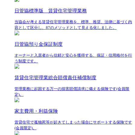
日管協標準版 賃貸住宅管理業務
当協会が考える賃貸住宅管理業務を、標準、推奨、法律に基づく内
容として区分し、87のメソッドとして見える化しました。
日管協預り金保証制度
オーナーと入居者から信頼と安心を獲得する、保証・信用格付を行
う制度です。
賃貸住宅管理業総合賠償責任補償制度
管理業務に起因する万一の損害賠償請求に備える保険です(会員限
定)。
家主費用・利益保険
賃貸住宅で孤独死等が起きてしまった場合にサポートする保険です
(会員限定)。