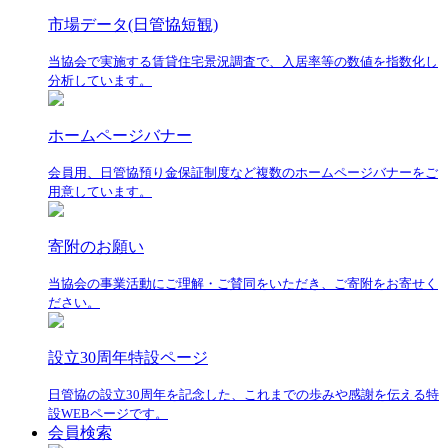
市場データ(日管協短観)
当協会で実施する賃貸住宅景況調査で、入居率等の数値を指数化し
分析しています。
ホームページバナー
会員用、日管協預り金保証制度など複数のホームページバナーをご
用意しています。
寄附のお願い
当協会の事業活動にご理解・ご賛同をいただき、ご寄附をお寄せく
ださい。
設立30周年特設ページ
日管協の設立30周年を記念した、これまでの歩みや感謝を伝える特
設WEBページです。
会員検索