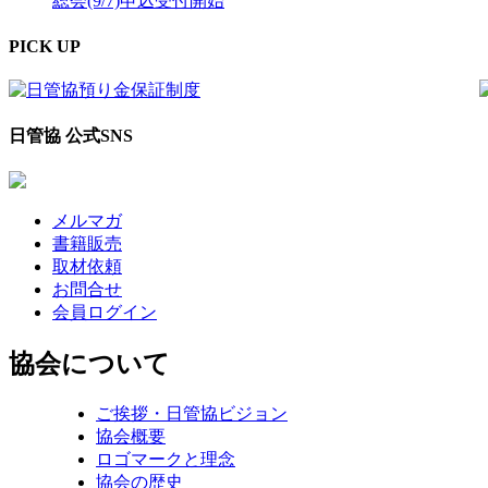
総会(9/7)申込受付開始
PICK UP
日管協 公式SNS
メルマガ
書籍販売
取材依頼
お問合せ
会員ログイン
協会について
ご挨拶・日管協ビジョン
協会概要
ロゴマークと理念
協会の歴史