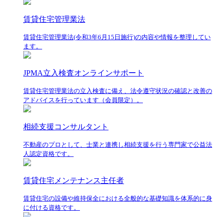
賃貸住宅管理業法
賃貸住宅管理業法(令和3年6月15日施行)の内容や情報を整理してい
ます。
JPMA立入検査オンラインサポート
賃貸住宅管理業法の立入検査に備え、法令遵守状況の確認と改善の
アドバイスを行っています（会員限定）。
相続支援コンサルタント
不動産のプロとして、士業と連携し相続支援を行う専門家で公益法
人認定資格です。
賃貸住宅メンテナンス主任者
賃貸住宅の設備や維持保全における全般的な基礎知識を体系的に身
に付ける資格です。