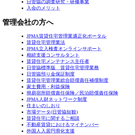
日管協の調査研究・研修事業
入会のメリット
管理会社の方へ
JPMA賃貸住宅管理業適正化ポータル
賃貸住宅管理業法
JPMA立入検査オンラインサポート
相続支援コンサルタント
賃貸住宅メンテナンス主任者
日管協標準版 賃貸住宅管理業務
日管協預り金保証制度
賃貸住宅管理業総合賠償責任補償制度
家主費用・利益保険
簡易宿所賠償責任保険／民泊賠償責任保険
JPMA人財ネットワーク制度
住まいのしおり
市場データ(日管協短観)
賃貸住宅に関するご相談
不動産賃貸におけるマイナンバー
外国人入居円滑化支援