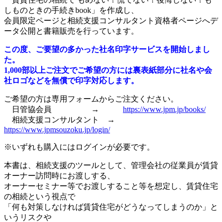
しものときの手続きbook」を作成し、
会員限定ページと相続支援コンサルタント資格者ページへデ
ータ公開と書籍販売を行っています。
この度、ご要望の多かった社名印字サービスを開始しまし
た。
1,000部以上ご注文でご希望の方
には裏表紙部分に社名や会
社ロゴなどを無償で印字対応します。
ご希望の方は専用フォームからご注文ください。
日管協会員 →
https://www.jpm.jp/books/
相続支援コンサルタント →
https://www.jpmsouzoku.jp/login/
※いずれも購入にはログインが必要です。
本書は、相続支援のツールとして、管理会社の従業員が賃貸
オーナー訪問時にお渡しする、
オーナーセミナー等でお渡しすること等を想定し、賃貸住宅
の相続という視点で
「何も対策しなければ賃貸住宅がどうなってしまうのか」と
いうリスクや