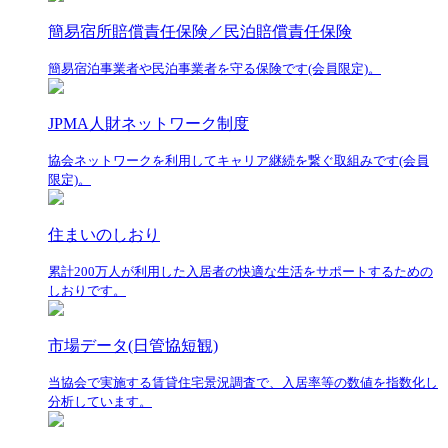
簡易宿所賠償責任保険／民泊賠償責任保険
簡易宿泊事業者や民泊事業者を守る保険です(会員限定)。
JPMA人財ネットワーク制度
協会ネットワークを利用してキャリア継続を繋ぐ取組みです(会員
限定)。
住まいのしおり
累計200万人が利用した入居者の快適な生活をサポートするための
しおりです。
市場データ(日管協短観)
当協会で実施する賃貸住宅景況調査で、入居率等の数値を指数化し
分析しています。