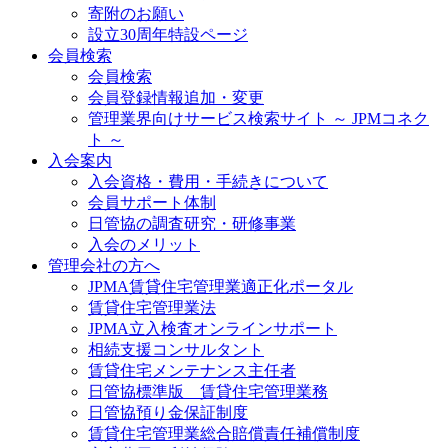
寄附のお願い
設立30周年特設ページ
会員検索
会員検索
会員登録情報追加・変更
管理業界向けサービス検索サイト ～ JPMコネク
ト ～
入会案内
入会資格・費用・手続きについて
会員サポート体制
日管協の調査研究・研修事業
入会のメリット
管理会社の方へ
JPMA賃貸住宅管理業適正化ポータル
賃貸住宅管理業法
JPMA立入検査オンラインサポート
相続支援コンサルタント
賃貸住宅メンテナンス主任者
日管協標準版 賃貸住宅管理業務
日管協預り金保証制度
賃貸住宅管理業総合賠償責任補償制度