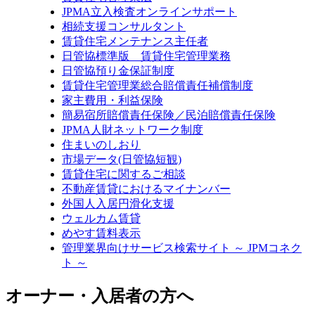
JPMA立入検査オンラインサポート
相続支援コンサルタント
賃貸住宅メンテナンス主任者
日管協標準版 賃貸住宅管理業務
日管協預り金保証制度
賃貸住宅管理業総合賠償責任補償制度
家主費用・利益保険
簡易宿所賠償責任保険／民泊賠償責任保険
JPMA人財ネットワーク制度
住まいのしおり
市場データ(日管協短観)
賃貸住宅に関するご相談
不動産賃貸におけるマイナンバー
外国人入居円滑化支援
ウェルカム賃貸
めやす賃料表示
管理業界向けサービス検索サイト ～ JPMコネク
ト ～
オーナー・入居者の方へ