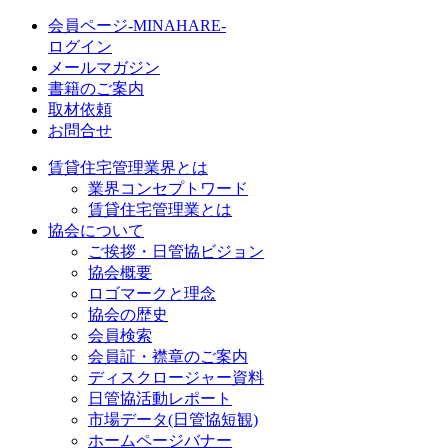
会員ページ-MINAHARE-
ログイン
メールマガジン
書籍のご案内
取材依頼
お問合せ
賃貸住宅管理業界とは
業界コンセプトワード
賃貸住宅管理業とは
協会について
ご挨拶・日管協ビジョン
協会概要
ロゴマークと理念
協会の歴史
会員検索
会員証・襟章のご案内
ディスクロージャー資料
日管協活動レポート
市場データ(日管協短観)
ホームページバナー