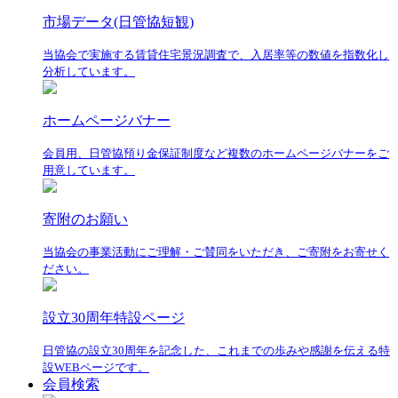
市場データ(日管協短観)
当協会で実施する賃貸住宅景況調査で、入居率等の数値を指数化し
分析しています。
ホームページバナー
会員用、日管協預り金保証制度など複数のホームページバナーをご
用意しています。
寄附のお願い
当協会の事業活動にご理解・ご賛同をいただき、ご寄附をお寄せく
ださい。
設立30周年特設ページ
日管協の設立30周年を記念した、これまでの歩みや感謝を伝える特
設WEBページです。
会員検索