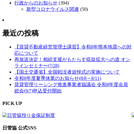
行政からのお知らせ
(394)
新型コロナウイルス関連
(50)
最近の投稿
【賃貸不動産経営管理士講習】令和8年熊本地震への対
応について
再放送決定！相続支援がもたらす収益拡大への道 オン
ラインセミナー(7/28)
【国土交通省】全国戦没者追悼式の実施について
令和8年度夏季休業のお知らせ(8/8～8/11)
賃貸管理リーシング推進事業者協議会 令和8年度会員
総会(9/7)申込受付開始
PICK UP
日管協 公式SNS