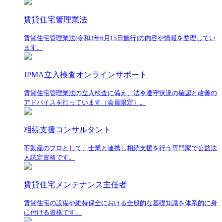
賃貸住宅管理業法
賃貸住宅管理業法(令和3年6月15日施行)の内容や情報を整理してい
ます。
JPMA立入検査オンラインサポート
賃貸住宅管理業法の立入検査に備え、法令遵守状況の確認と改善の
アドバイスを行っています（会員限定）。
相続支援コンサルタント
不動産のプロとして、士業と連携し相続支援を行う専門家で公益法
人認定資格です。
賃貸住宅メンテナンス主任者
賃貸住宅の設備や維持保全における全般的な基礎知識を体系的に身
に付ける資格です。