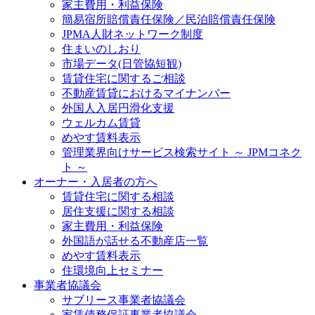
家主費用・利益保険
簡易宿所賠償責任保険／民泊賠償責任保険
JPMA人財ネットワーク制度
住まいのしおり
市場データ(日管協短観)
賃貸住宅に関するご相談
不動産賃貸におけるマイナンバー
外国人入居円滑化支援
ウェルカム賃貸
めやす賃料表示
管理業界向けサービス検索サイト ～ JPMコネク
ト ～
オーナー・入居者の方へ
賃貸住宅に関する相談
居住支援に関する相談
家主費用・利益保険
外国語が話せる不動産店一覧
めやす賃料表示
住環境向上セミナー
事業者協議会
サブリース事業者協議会
家賃債務保証事業者協議会