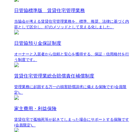
日管協標準版 賃貸住宅管理業務
当協会が考える賃貸住宅管理業務を、標準、推奨、法律に基づく内
容として区分し、87のメソッドとして見える化しました。
日管協預り金保証制度
オーナーと入居者から信頼と安心を獲得する、保証・信用格付を行
う制度です。
賃貸住宅管理業総合賠償責任補償制度
管理業務に起因する万一の損害賠償請求に備える保険です(会員限
定)。
家主費用・利益保険
賃貸住宅で孤独死等が起きてしまった場合にサポートする保険です
(会員限定)。