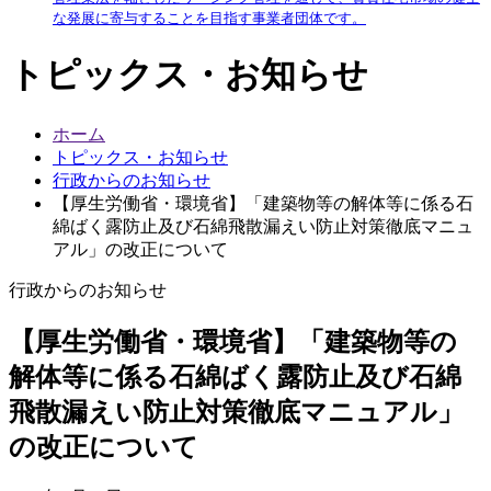
な発展に寄与することを目指す事業者団体です。
トピックス・お知らせ
ホーム
トピックス・お知らせ
行政からのお知らせ
【厚生労働省・環境省】「建築物等の解体等に係る石
綿ばく露防止及び石綿飛散漏えい防止対策徹底マニュ
アル」の改正について
行政からのお知らせ
【厚生労働省・環境省】「建築物等の
解体等に係る石綿ばく露防止及び石綿
飛散漏えい防止対策徹底マニュアル」
の改正について