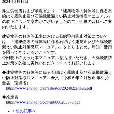
2024年3月13日
厚生労働省および環境省より、「建築物等の解体等に係る石
綿ばく露防止及び石綿飛散漏えい防止対策徹底マニュアル」
の改正について案内がございましたので、会員の皆様へご案
内いたします。
建築物等の解体等工事における石綿飛散防止対策について
は、「建築物等の解体等に係る石綿ばく露防止及び石綿飛散
漏えい防止対策徹底マニュアル」をとりまとめ、周知・活用
を図ってきているところです。
今回改正のあった本マニュアルを活用いただき、石綿飛散防
止対策を的確に実施いただきますようお願いします。
◆建築物等の解体等に係る石綿ばく露防止及び石綿飛散漏え
い防止対策徹底マニュアル全文（令和６年２月改正 厚生労
働省、環境省）
https://www.env.go.jp/air/asbestos/202402zenbun.pdf
◆改定表
https://www.env.go.jp/content/000203376.pdf
< 前の記事へ