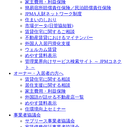
家主費用・利益保険
簡易宿所賠償責任保険／民泊賠償責任保険
JPMA人財ネットワーク制度
住まいのしおり
市場データ(日管協短観)
賃貸住宅に関するご相談
不動産賃貸におけるマイナンバー
外国人入居円滑化支援
ウェルカム賃貸
めやす賃料表示
管理業界向けサービス検索サイト ～ JPMコネク
ト ～
オーナー・入居者の方へ
賃貸住宅に関する相談
居住支援に関する相談
家主費用・利益保険
外国語が話せる不動産店一覧
めやす賃料表示
住環境向上セミナー
事業者協議会
サブリース事業者協議会
家賃債務保証事業者協議会