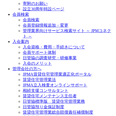
寄附のお願い
設立30周年特設ページ
会員検索
会員検索
会員登録情報追加・変更
管理業界向けサービス検索サイト ～ JPMコネク
ト ～
入会案内
入会資格・費用・手続きについて
会員サポート体制
日管協の調査研究・研修事業
入会のメリット
管理会社の方へ
JPMA賃貸住宅管理業適正化ポータル
賃貸住宅管理業法
JPMA立入検査オンラインサポート
相続支援コンサルタント
賃貸住宅メンテナンス主任者
日管協標準版 賃貸住宅管理業務
日管協預り金保証制度
賃貸住宅管理業総合賠償責任補償制度