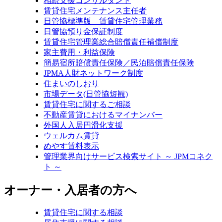
相続支援コンサルタント
賃貸住宅メンテナンス主任者
日管協標準版 賃貸住宅管理業務
日管協預り金保証制度
賃貸住宅管理業総合賠償責任補償制度
家主費用・利益保険
簡易宿所賠償責任保険／民泊賠償責任保険
JPMA人財ネットワーク制度
住まいのしおり
市場データ(日管協短観)
賃貸住宅に関するご相談
不動産賃貸におけるマイナンバー
外国人入居円滑化支援
ウェルカム賃貸
めやす賃料表示
管理業界向けサービス検索サイト ～ JPMコネク
ト ～
オーナー・入居者の方へ
賃貸住宅に関する相談