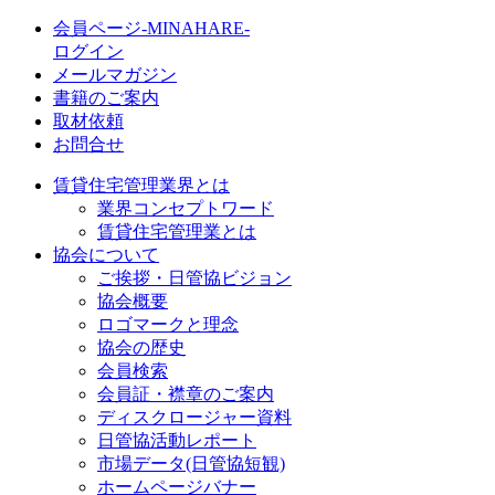
会員ページ-MINAHARE-
ログイン
メールマガジン
書籍のご案内
取材依頼
お問合せ
賃貸住宅管理業界とは
業界コンセプトワード
賃貸住宅管理業とは
協会について
ご挨拶・日管協ビジョン
協会概要
ロゴマークと理念
協会の歴史
会員検索
会員証・襟章のご案内
ディスクロージャー資料
日管協活動レポート
市場データ(日管協短観)
ホームページバナー