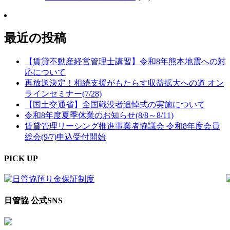
最近の投稿
【賃貸不動産経営管理士講習】令和8年熊本地震への対
応について
再放送決定！相続支援がもたらす収益拡大への道 オン
ラインセミナー(7/28)
【国土交通省】全国戦没者追悼式の実施について
令和8年度夏季休業のお知らせ(8/8～8/11)
賃貸管理リーシング推進事業者協議会 令和8年度会員
総会(9/7)申込受付開始
PICK UP
日管協 公式SNS