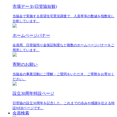
市場データ(日管協短観)
当協会で実施する賃貸住宅景況調査で、入居率等の数値を指数化し
分析しています。
ホームページバナー
会員用、日管協預り金保証制度など複数のホームページバナーをご
用意しています。
寄附のお願い
当協会の事業活動にご理解・ご賛同をいただき、ご寄附をお寄せく
ださい。
設立30周年特設ページ
日管協の設立30周年を記念した、これまでの歩みや感謝を伝える特
設WEBページです。
会員検索