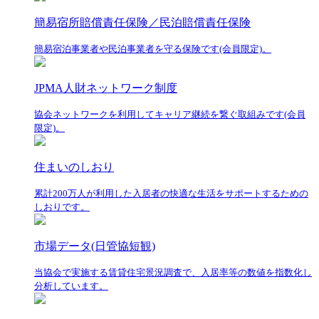
簡易宿所賠償責任保険／民泊賠償責任保険
簡易宿泊事業者や民泊事業者を守る保険です(会員限定)。
JPMA人財ネットワーク制度
協会ネットワークを利用してキャリア継続を繋ぐ取組みです(会員
限定)。
住まいのしおり
累計200万人が利用した入居者の快適な生活をサポートするための
しおりです。
市場データ(日管協短観)
当協会で実施する賃貸住宅景況調査で、入居率等の数値を指数化し
分析しています。