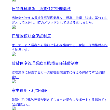
日管協標準版 賃貸住宅管理業務
当協会が考える賃貸住宅管理業務を、標準、推奨、法律に基づく内
容として区分し、87のメソッドとして見える化しました。
日管協預り金保証制度
オーナーと入居者から信頼と安心を獲得する、保証・信用格付を行
う制度です。
賃貸住宅管理業総合賠償責任補償制度
管理業務に起因する万一の損害賠償請求に備える保険です(会員限
定)。
家主費用・利益保険
賃貸住宅で孤独死等が起きてしまった場合にサポートする保険です
(会員限定)。