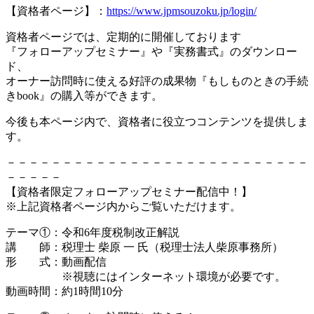
【資格者ページ】：
https://www.jpmsouzoku.jp/login/
資格者ページでは、定期的に開催しております
『フォローアップセミナー』や『実務書式』のダウンロー
ド、
オーナー訪問時に使える好評の成果物『もしものときの手続
きbook』の購入等ができます。
今後も本ページ内で、資格者に役立つコンテンツを提供しま
す。
－－－－－－－－－－－－－－－－－－－－－－－－－－－
－－－－－
【資格者限定フォローアップセミナー配信中！】
※上記資格者ページ内からご覧いただけます。
テーマ①：令和6年度税制改正解説
講 師：税理士 柴原 一 氏（税理士法人柴原事務所）
形 式：動画配信
※視聴にはインターネット環境が必要です。
動画時間：約1時間10分