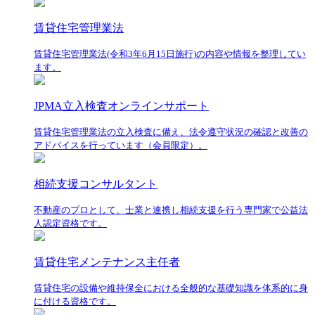
賃貸住宅管理業法
賃貸住宅管理業法(令和3年6月15日施行)の内容や情報を整理してい
ます。
JPMA立入検査オンラインサポート
賃貸住宅管理業法の立入検査に備え、法令遵守状況の確認と改善の
アドバイスを行っています（会員限定）。
相続支援コンサルタント
不動産のプロとして、士業と連携し相続支援を行う専門家で公益法
人認定資格です。
賃貸住宅メンテナンス主任者
賃貸住宅の設備や維持保全における全般的な基礎知識を体系的に身
に付ける資格です。