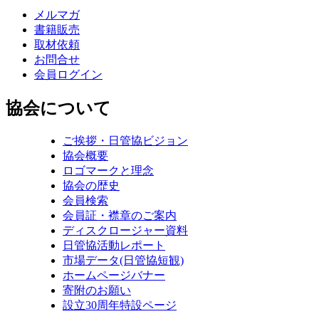
メルマガ
書籍販売
取材依頼
お問合せ
会員ログイン
協会について
ご挨拶・日管協ビジョン
協会概要
ロゴマークと理念
協会の歴史
会員検索
会員証・襟章のご案内
ディスクロージャー資料
日管協活動レポート
市場データ(日管協短観)
ホームページバナー
寄附のお願い
設立30周年特設ページ