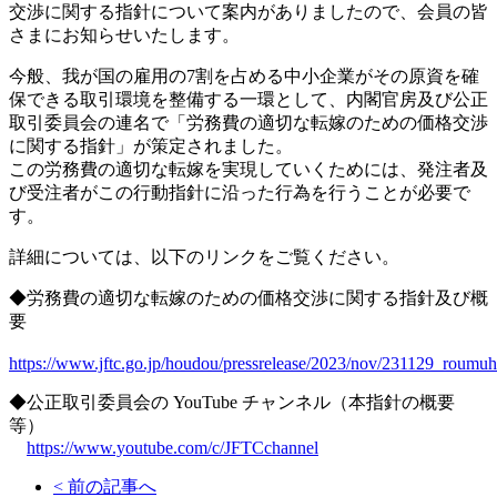
交渉に関する指針について案内がありましたので、会員の皆
さまにお知らせいたします。
今般、我が国の雇用の7割を占める中小企業がその原資を確
保できる取引環境を整備する一環として、内閣官房及び公正
取引委員会の連名で「労務費の適切な転嫁のための価格交渉
に関する指針」が策定されました。
この労務費の適切な転嫁を実現していくためには、発注者及
び受注者がこの行動指針に沿った行為を行うことが必要で
す。
詳細については、以下のリンクをご覧ください。
◆労務費の適切な転嫁のための価格交渉に関する指針及び概
要
https://www.jftc.go.jp/houdou/pressrelease/2023/nov/231129_roumuh
◆公正取引委員会の YouTube チャンネル（本指針の概要
等）
https://www.youtube.com/c/JFTCchannel
< 前の記事へ