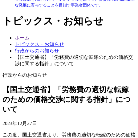
な発展に寄与することを目指す事業者団体です。
トピックス・お知らせ
ホーム
トピックス・お知らせ
行政からのお知らせ
【国土交通省】「労務費の適切な転嫁のための価格交
渉に関する指針」について
行政からのお知らせ
【国土交通省】「労務費の適切な転嫁
のための価格交渉に関する指針」につ
いて
2023年12月27日
この度、国土交通省より、労務費の適切な転嫁のための価格