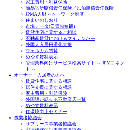
家主費用・利益保険
簡易宿所賠償責任保険／民泊賠償責任保険
JPMA人財ネットワーク制度
住まいのしおり
市場データ(日管協短観)
賃貸住宅に関するご相談
不動産賃貸におけるマイナンバー
外国人入居円滑化支援
ウェルカム賃貸
めやす賃料表示
管理業界向けサービス検索サイト ～ JPMコネク
ト ～
オーナー・入居者の方へ
賃貸住宅に関する相談
居住支援に関する相談
家主費用・利益保険
外国語が話せる不動産店一覧
めやす賃料表示
住環境向上セミナー
事業者協議会
サブリース事業者協議会
家賃債務保証事業者協議会