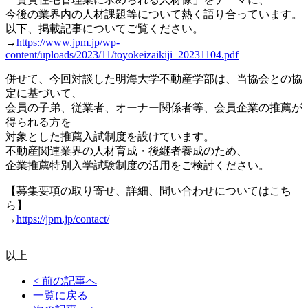
今後の業界内の人材課題等について熱く語り合っています。
以下、掲載記事についてご覧ください。
→
https://www.jpm.jp/wp-
content/uploads/2023/11/toyokeizaikiji_20231104.pdf
併せて、今回対談した明海大学不動産学部は、当協会との協
定に基づいて、
会員の子弟、従業者、オーナー関係者等、会員企業の推薦が
得られる方を
対象とした推薦入試制度を設けています。
不動産関連業界の人材育成・後継者養成のため、
企業推薦特別入学試験制度の活用をご検討ください。
【募集要項の取り寄せ、詳細、問い合わせについてはこち
ら】
→
https://jpm.jp/contact/
以上
< 前の記事へ
一覧に戻る