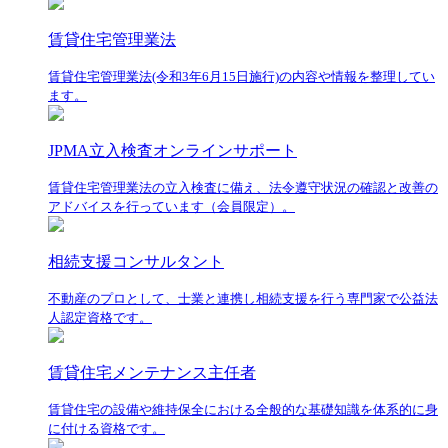
賃貸住宅管理業法
賃貸住宅管理業法(令和3年6月15日施行)の内容や情報を整理してい
ます。
JPMA立入検査オンラインサポート
賃貸住宅管理業法の立入検査に備え、法令遵守状況の確認と改善の
アドバイスを行っています（会員限定）。
相続支援コンサルタント
不動産のプロとして、士業と連携し相続支援を行う専門家で公益法
人認定資格です。
賃貸住宅メンテナンス主任者
賃貸住宅の設備や維持保全における全般的な基礎知識を体系的に身
に付ける資格です。