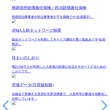
簡易宿所賠償責任保険／民泊賠償責任保険
簡易宿泊事業者や民泊事業者を守る保険です(会員限定)。
JPMA人財ネットワーク制度
協会ネットワークを利用してキャリア継続を繋ぐ取組みです(会員
限定)。
住まいのしおり
累計200万人が利用した入居者の快適な生活をサポートするための
しおりです。
市場データ(日管協短観)
当協会で実施する賃貸住宅景況調査で、入居率等の数値を指数化し
分析しています。