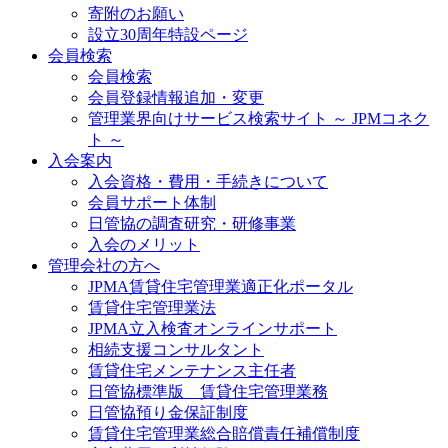
寄附のお願い
設立30周年特設ページ
会員検索
会員検索
会員登録情報追加・変更
管理業界向けサービス検索サイト ～ JPMコネク
ト ～
入会案内
入会資格・費用・手続きについて
会員サポート体制
日管協の調査研究・研修事業
入会のメリット
管理会社の方へ
JPMA賃貸住宅管理業適正化ポータル
賃貸住宅管理業法
JPMA立入検査オンラインサポート
相続支援コンサルタント
賃貸住宅メンテナンス主任者
日管協標準版 賃貸住宅管理業務
日管協預り金保証制度
賃貸住宅管理業総合賠償責任補償制度