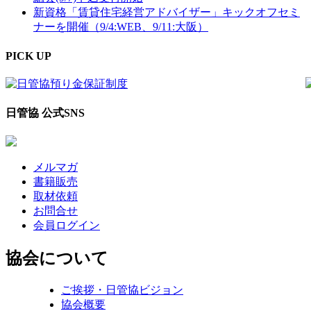
新資格「賃貸住宅経営アドバイザー」キックオフセミ
ナーを開催（9/4:WEB、9/11:大阪）
PICK UP
日管協 公式SNS
メルマガ
書籍販売
取材依頼
お問合せ
会員ログイン
協会について
ご挨拶・日管協ビジョン
協会概要