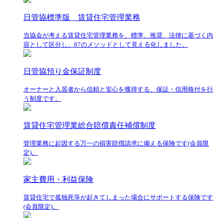
日管協標準版 賃貸住宅管理業務
当協会が考える賃貸住宅管理業務を、標準、推奨、法律に基づく内
容として区分し、87のメソッドとして見える化しました。
日管協預り金保証制度
オーナーと入居者から信頼と安心を獲得する、保証・信用格付を行
う制度です。
賃貸住宅管理業総合賠償責任補償制度
管理業務に起因する万一の損害賠償請求に備える保険です(会員限
定)。
家主費用・利益保険
賃貸住宅で孤独死等が起きてしまった場合にサポートする保険です
(会員限定)。