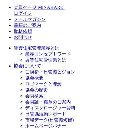
会員ページ-MINAHARE-
ログイン
メールマガジン
書籍のご案内
取材依頼
お問合せ
賃貸住宅管理業界とは
業界コンセプトワード
賃貸住宅管理業とは
協会について
ご挨拶・日管協ビジョン
協会概要
ロゴマークと理念
協会の歴史
会員検索
会員証・襟章のご案内
ディスクロージャー資料
日管協活動レポート
市場データ(日管協短観)
ホームページバナー