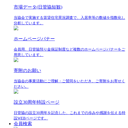
市場データ(日管協短観)
当協会で実施する賃貸住宅景況調査で、入居率等の数値を指数化し
分析しています。
ホームページバナー
会員用、日管協預り金保証制度など複数のホームページバナーをご
用意しています。
寄附のお願い
当協会の事業活動にご理解・ご賛同をいただき、ご寄附をお寄せく
ださい。
設立30周年特設ページ
日管協の設立30周年を記念した、これまでの歩みや感謝を伝える特
設WEBページです。
会員検索