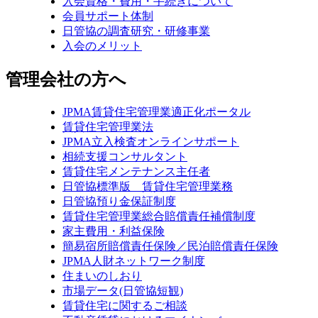
入会資格・費用・手続きについて
会員サポート体制
日管協の調査研究・研修事業
入会のメリット
管理会社の方へ
JPMA賃貸住宅管理業適正化ポータル
賃貸住宅管理業法
JPMA立入検査オンラインサポート
相続支援コンサルタント
賃貸住宅メンテナンス主任者
日管協標準版 賃貸住宅管理業務
日管協預り金保証制度
賃貸住宅管理業総合賠償責任補償制度
家主費用・利益保険
簡易宿所賠償責任保険／民泊賠償責任保険
JPMA人財ネットワーク制度
住まいのしおり
市場データ(日管協短観)
賃貸住宅に関するご相談