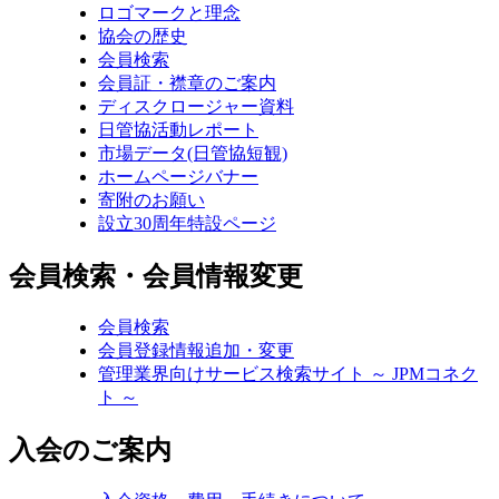
ロゴマークと理念
協会の歴史
会員検索
会員証・襟章のご案内
ディスクロージャー資料
日管協活動レポート
市場データ(日管協短観)
ホームページバナー
寄附のお願い
設立30周年特設ページ
会員検索・会員情報変更
会員検索
会員登録情報追加・変更
管理業界向けサービス検索サイト ～ JPMコネク
ト ～
入会のご案内