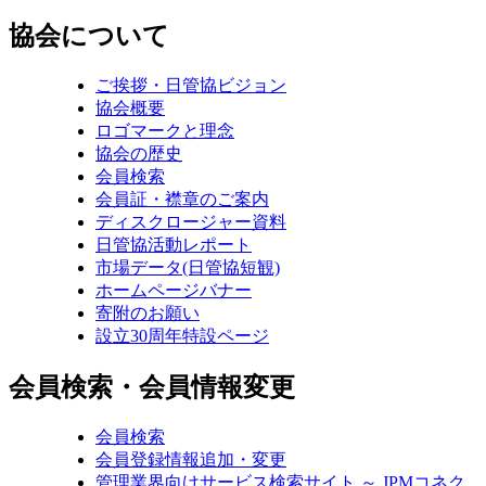
協会について
ご挨拶・日管協ビジョン
協会概要
ロゴマークと理念
協会の歴史
会員検索
会員証・襟章のご案内
ディスクロージャー資料
日管協活動レポート
市場データ(日管協短観)
ホームページバナー
寄附のお願い
設立30周年特設ページ
会員検索・会員情報変更
会員検索
会員登録情報追加・変更
管理業界向けサービス検索サイト ～ JPMコネク