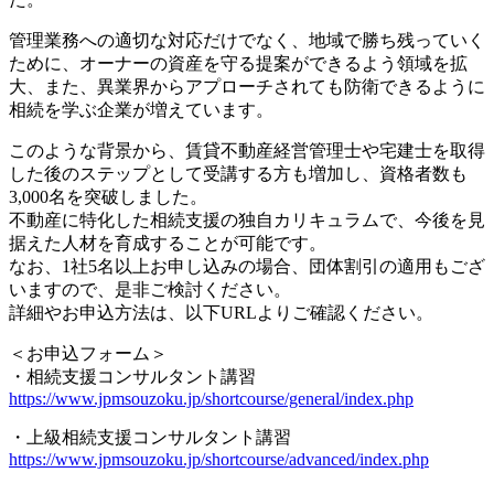
管理業務への適切な対応だけでなく、地域で勝ち残っていく
ために、オーナーの資産を守る提案ができるよう領域を拡
大、また、異業界からアプローチされても防衛できるように
相続を学ぶ企業が増えています。
このような背景から、賃貸不動産経営管理士や宅建士を取得
した後のステップとして受講する方も増加し、資格者数も
3,000名を突破しました。
不動産に特化した相続支援の独自カリキュラムで、今後を見
据えた人材を育成することが可能です。
なお、1社5名以上お申し込みの場合、団体割引の適用もござ
いますので、是非ご検討ください。
詳細やお申込方法は、以下URLよりご確認ください。
＜お申込フォーム＞
・相続支援コンサルタント講習
https://www.jpmsouzoku.jp/shortcourse/general/index.php
・上級相続支援コンサルタント講習
https://www.jpmsouzoku.jp/shortcourse/advanced/index.php