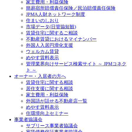
家主費用・利益保険
簡易宿所賠償責任保険／民泊賠償責任保険
JPMA人財ネットワーク制度
住まいのしおり
市場データ(日管協短観)
賃貸住宅に関するご相談
不動産賃貸におけるマイナンバー
外国人入居円滑化支援
ウェルカム賃貸
めやす賃料表示
管理業界向けサービス検索サイト ～ JPMコネク
ト ～
オーナー・入居者の方へ
賃貸住宅に関する相談
居住支援に関する相談
家主費用・利益保険
外国語が話せる不動産店一覧
めやす賃料表示
住環境向上セミナー
事業者協議会
サブリース事業者協議会
家賃債務保証事業者協議会