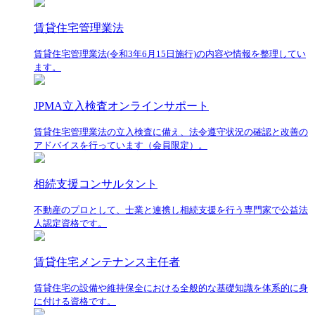
賃貸住宅管理業法
賃貸住宅管理業法(令和3年6月15日施行)の内容や情報を整理してい
ます。
JPMA立入検査オンラインサポート
賃貸住宅管理業法の立入検査に備え、法令遵守状況の確認と改善の
アドバイスを行っています（会員限定）。
相続支援コンサルタント
不動産のプロとして、士業と連携し相続支援を行う専門家で公益法
人認定資格です。
賃貸住宅メンテナンス主任者
賃貸住宅の設備や維持保全における全般的な基礎知識を体系的に身
に付ける資格です。