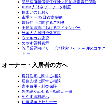
簡易宿所賠償責任保険／民泊賠償責任保険
JPMA人財ネットワーク制度
住まいのしおり
市場データ(日管協短観)
賃貸住宅に関するご相談
不動産賃貸におけるマイナンバー
外国人入居円滑化支援
ウェルカム賃貸
めやす賃料表示
管理業界向けサービス検索サイト ～ JPMコネク
ト ～
オーナー・入居者の方へ
賃貸住宅に関する相談
居住支援に関する相談
家主費用・利益保険
外国語が話せる不動産店一覧
めやす賃料表示
住環境向上セミナー