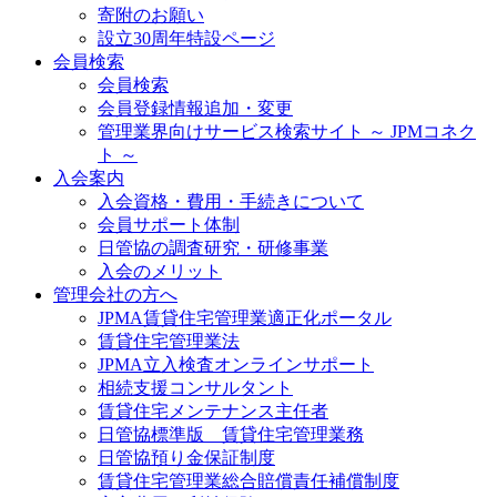
寄附のお願い
設立30周年特設ページ
会員検索
会員検索
会員登録情報追加・変更
管理業界向けサービス検索サイト ～ JPMコネク
ト ～
入会案内
入会資格・費用・手続きについて
会員サポート体制
日管協の調査研究・研修事業
入会のメリット
管理会社の方へ
JPMA賃貸住宅管理業適正化ポータル
賃貸住宅管理業法
JPMA立入検査オンラインサポート
相続支援コンサルタント
賃貸住宅メンテナンス主任者
日管協標準版 賃貸住宅管理業務
日管協預り金保証制度
賃貸住宅管理業総合賠償責任補償制度