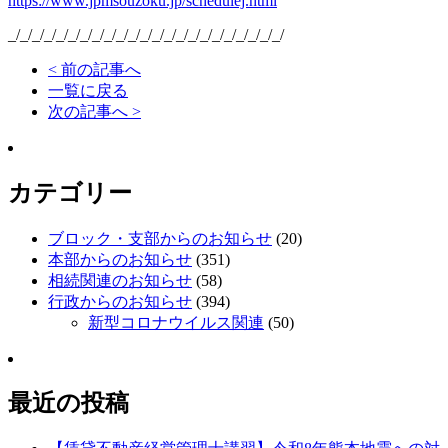
https://www.jpmsouzoku.jp/schedulej.html
_/_/_/_/_/_/_/_/_/_/_/_/_/_/_/_/_/_/_/_/_/_/_/
< 前の記事へ
一覧に戻る
次の記事へ >
カテゴリー
ブロック・支部からのお知らせ
(20)
本部からのお知らせ
(351)
相続関連のお知らせ
(58)
行政からのお知らせ
(394)
新型コロナウイルス関連
(50)
最近の投稿