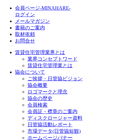
会員ページ-MINAHARE-
ログイン
メールマガジン
書籍のご案内
取材依頼
お問合せ
賃貸住宅管理業界とは
業界コンセプトワード
賃貸住宅管理業とは
協会について
ご挨拶・日管協ビジョン
協会概要
ロゴマークと理念
協会の歴史
会員検索
会員証・襟章のご案内
ディスクロージャー資料
日管協活動レポート
市場データ(日管協短観)
ホームページバナー