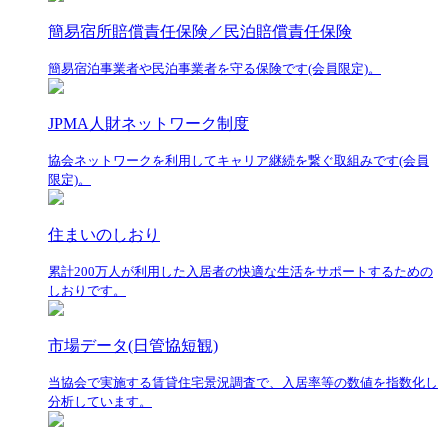
簡易宿所賠償責任保険／民泊賠償責任保険
簡易宿泊事業者や民泊事業者を守る保険です(会員限定)。
JPMA人財ネットワーク制度
協会ネットワークを利用してキャリア継続を繋ぐ取組みです(会員
限定)。
住まいのしおり
累計200万人が利用した入居者の快適な生活をサポートするための
しおりです。
市場データ(日管協短観)
当協会で実施する賃貸住宅景況調査で、入居率等の数値を指数化し
分析しています。