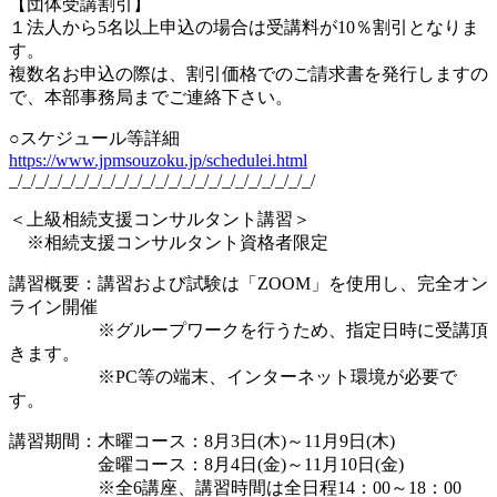
【団体受講割引】
１法人から5名以上申込の場合は受講料が10％割引となりま
す。
複数名お申込の際は、割引価格でのご請求書を発行しますの
で、本部事務局までご連絡下さい。
○スケジュール等詳細
https://www.jpmsouzoku.jp/schedulei.html
_/_/_/_/_/_/_/_/_/_/_/_/_/_/_/_/_/_/_/_/_/_/_/
＜上級相続支援コンサルタント講習＞
※相続支援コンサルタント資格者限定
講習概要：講習および試験は「ZOOM」を使用し、完全オン
ライン開催
※グループワークを行うため、指定日時に受講頂
きます。
※PC等の端末、インターネット環境が必要で
す。
講習期間：木曜コース：8月3日(木)～11月9日(木)
金曜コース：8月4日(金)～11月10日(金)
※全6講座、講習時間は全日程14：00～18：00