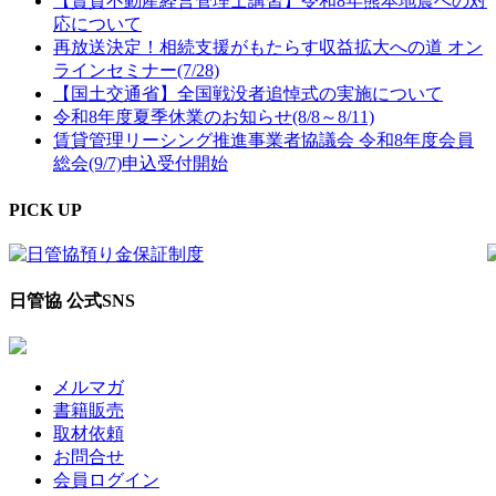
【賃貸不動産経営管理士講習】令和8年熊本地震への対
応について
再放送決定！相続支援がもたらす収益拡大への道 オン
ラインセミナー(7/28)
【国土交通省】全国戦没者追悼式の実施について
令和8年度夏季休業のお知らせ(8/8～8/11)
賃貸管理リーシング推進事業者協議会 令和8年度会員
総会(9/7)申込受付開始
PICK UP
日管協 公式SNS
メルマガ
書籍販売
取材依頼
お問合せ
会員ログイン