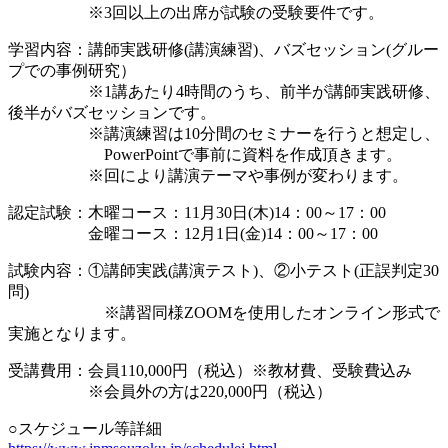
※3回以上の出席が試験の受験要件です。
学習内容：講師実践研修(講演練習)、バズセッション(グルー
プでの事例研究）
※1講あたり4時間のうち、前半が講師実践研修、
後半がバズセッションです。
※講演練習は10分間のセミナーを行うと想定し、
PowerPointで事前に資料を作成頂きます。
※回により講演テーマや事例が変わります。
認定試験：木曜コース：11月30日(木)14：00～17：00
金曜コース：12月1日(金)14：00～17：00
試験内容：①講師実践(講演テスト)、②小テスト(正誤判定30
問)
※講習同様ZOOMを使用したオンライン形式で
実施となります。
受講費用：会員110,000円（税込）※教材費、受験費込み
※会員外の方は220,000円（税込）
○スケジュール等詳細