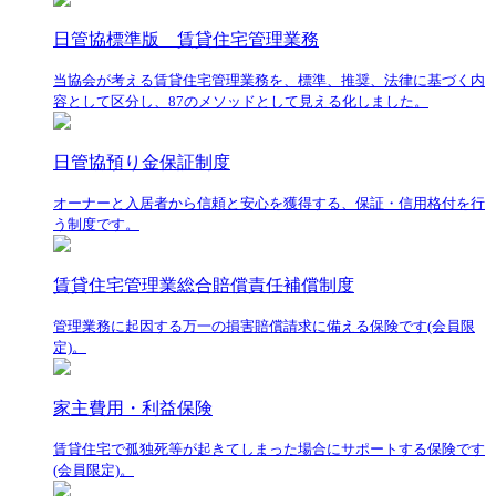
日管協標準版 賃貸住宅管理業務
当協会が考える賃貸住宅管理業務を、標準、推奨、法律に基づく内
容として区分し、87のメソッドとして見える化しました。
日管協預り金保証制度
オーナーと入居者から信頼と安心を獲得する、保証・信用格付を行
う制度です。
賃貸住宅管理業総合賠償責任補償制度
管理業務に起因する万一の損害賠償請求に備える保険です(会員限
定)。
家主費用・利益保険
賃貸住宅で孤独死等が起きてしまった場合にサポートする保険です
(会員限定)。