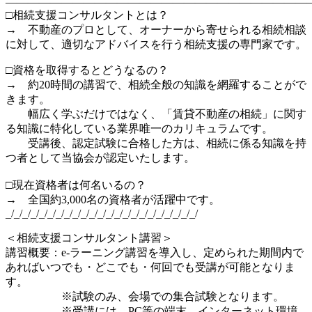
―――――――――――――――――――――――――――
□相続支援コンサルタントとは？
→ 不動産のプロとして、オーナーから寄せられる相続相談
に対して、適切なアドバイスを行う相続支援の専門家です。
□資格を取得するとどうなるの？
→ 約20時間の講習で、相続全般の知識を網羅することがで
きます。
幅広く学ぶだけではなく、「賃貸不動産の相続」に関す
る知識に特化している業界唯一のカリキュラムです。
受講後、認定試験に合格した方は、相続に係る知識を持
つ者として当協会が認定いたします。
□現在資格者は何名いるの？
→ 全国約3,000名の資格者が活躍中です。
_/_/_/_/_/_/_/_/_/_/_/_/_/_/_/_/_/_/_/_/_/_/_/
＜相続支援コンサルタント講習＞
講習概要：e-ラーニング講習を導入し、定められた期間内で
あればいつでも・どこでも・何回でも受講が可能となりま
す。
※試験のみ、会場での集合試験となります。
※受講には、PC等の端末、インターネット環境