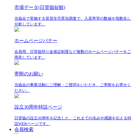
市場データ(日管協短観)
当協会で実施する賃貸住宅景況調査で、入居率等の数値を指数化し
分析しています。
ホームページバナー
会員用、日管協預り金保証制度など複数のホームページバナーをご
用意しています。
寄附のお願い
当協会の事業活動にご理解・ご賛同をいただき、ご寄附をお寄せく
ださい。
設立30周年特設ページ
日管協の設立30周年を記念した、これまでの歩みや感謝を伝える特
設WEBページです。
会員検索